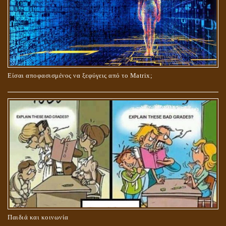
ΟΙ ΑΙΤΙΕΣ ΓΙΑ ΤΗΝ ΕΠΙΘΕΤΙΚΗ ΣΥΜΠΕΡΙΦΟΡΑ ΤΟΥ ΧΡΙΣΤΟΥ ΣΤΑ
ΝΗΠΙΑΚΑ ΤΟΥ ΧΡΟΝΙΑ
Είσαι αποφασισμένος να ξεφύγεις από το Matrix;
ΚΑΥΣΗ Ή ΤΑΦΗ ΤΩΝ ΝΕΚΡΩΝ?
Παιδιά και κοινωνία