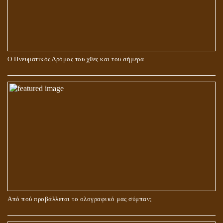
Ο Πνευματικός Δρόμος του χθες και του σήμερα
ΓΙΑΤΙ Η ΕΠΙΓΝΩΣΗ ΤΗΣ ΑΛΗΘΕΙΑΣ ΘΑ ΠΡΕΠΕΙ ΝΑ ΣΥΜΒΑΔΙΖΕΙ
ΚΑΙ ΜΕ ΕΝΑΡΕΤΗ ΖΩΗ;
Από πού προβάλλεται το ολογραφικό μας σύμπαν;