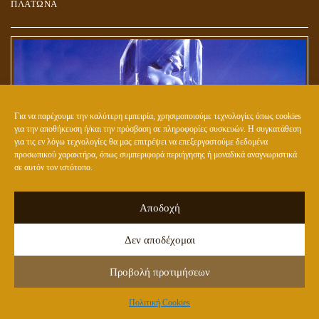
ΠΛΑΤΩΝΑ
Για να παρέχουμε την καλύτερη εμπειρία, χρησιμοποιούμε τεχνολογίες όπως cookies
για την αποθήκευση ή/και την πρόσβαση σε πληροφορίες συσκευών. Η συγκατάθεση
για τις εν λόγω τεχνολογίες θα μας επιτρέψει να επεξεργαστούμε δεδομένα
προσωπικού χαρακτήρα, όπως συμπεριφορά περιήγησης ή μοναδικά αναγνωριστικά
σε αυτόν τον ιστότοπο.
ΕΤΟΙΜΑΖΟΥΝ ΤΟ ΝΕΟ (ΥΒΡΙΔΙΚΟ) ΕΙΔΟΣ ΑΝΘΡΩΠΟΥ;
Αποδοχή
Δεν αποδέχομαι
Προβολή προτιμήσεων
Πολιτική Cookies