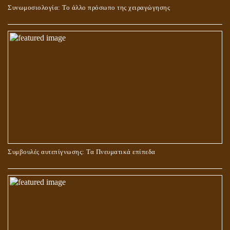
Συνωμοσιολογία: Το άλλο πρόσωπο της χειραγώγησης
ΜΠΟΡΟΥΜΕ ΓΙΑ ΤΙΣ ΕΓΚΟΣΜΙΕΣ ΑΝΑΓΚΕΣ ΜΑΣ ΝΑ
Συμβουλές αυτεπίγνωσης: Τα Πνευματικά επίπεδα
ΠΡΟΣΕΥΧΟΜΑΣΤΕ ΣΤΗ ΜΕΓΑΛΗ ΜΗΤΕΡΑ? ΚΑΙ ΠΟΙΑ
ΠΡΑΓΜΑΤΙΚΑ ΕΙΝΑΙ ΑΥΤΗ?