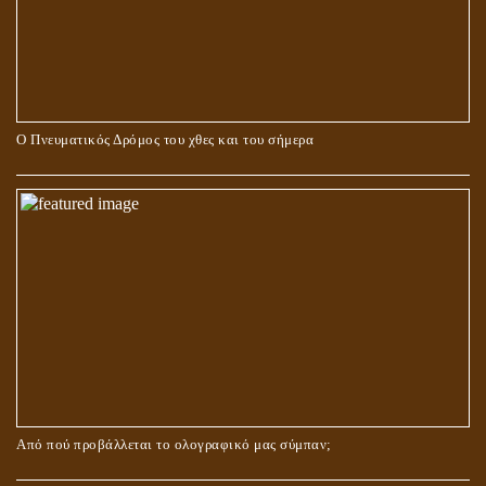
Ο Πνευματικός Δρόμος του χθες και του σήμερα
ΓΙΑΤΙ Η ΕΠΙΓΝΩΣΗ ΤΗΣ ΑΛΗΘΕΙΑΣ ΘΑ ΠΡΕΠΕΙ ΝΑ ΣΥΜΒΑΔΙΖΕΙ
ΚΑΙ ΜΕ ΕΝΑΡΕΤΗ ΖΩΗ;
Από πού προβάλλεται το ολογραφικό μας σύμπαν;