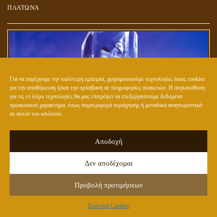
ΠΛΑΤΩΝΑ
Για να παρέχουμε την καλύτερη εμπειρία, χρησιμοποιούμε τεχνολογίες όπως cookies
για την αποθήκευση ή/και την πρόσβαση σε πληροφορίες συσκευών. Η συγκατάθεση
για τις εν λόγω τεχνολογίες θα μας επιτρέψει να επεξεργαστούμε δεδομένα
προσωπικού χαρακτήρα, όπως συμπεριφορά περιήγησης ή μοναδικά αναγνωριστικά
σε αυτόν τον ιστότοπο.
Αποδοχή
ΕΤΟΙΜΑΖΟΥΝ ΤΟ ΝΕΟ (ΥΒΡΙΔΙΚΟ) ΕΙΔΟΣ ΑΝΘΡΩΠΟΥ;
Δεν αποδέχομαι
Προβολή προτιμήσεων
Πολιτική Cookies