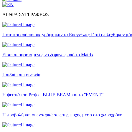
ΑΡΘΡΑ ΣΥΓΓΡΑΦΕΩΣ
Πότε και από ποιους γράφτηκαν τα Ευαγγέλια; Γιατί επιλέχθηκαν μό
Είσαι αποφασισμένος να ξεφύγεις από το Matrix;
Παιδιά και κοινωνία
Η ψευτιά του Project BLUE BEAM και το ʺEVENTʺ
Η προβολή και οι ενσαρκώσεις της ψυχής μέσα στο χωροχρόνο