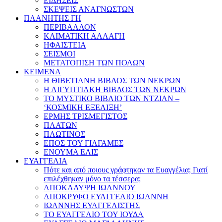
ΕΙΔΗΣΕΙΣ
ΣΚΕΨΕΙΣ ΑΝΑΓΝΩΣΤΩΝ
ΠΛΑΝΗΤΗΣ ΓΗ
ΠΕΡΙΒΑΛΛΟΝ
ΚΛΙΜΑΤΙΚΗ ΑΛΛΑΓΗ
ΗΦΑΙΣΤΕΙΑ
ΣΕΙΣΜΟΙ
ΜΕΤΑΤΟΠΙΣΗ ΤΩΝ ΠΟΛΩΝ
ΚΕΙΜΕΝΑ
Η ΘΙΒΕΤΙΑΝΗ ΒΙΒΛΟΣ ΤΩΝ ΝΕΚΡΩΝ
Η ΑΙΓΥΠΤΙΑΚΗ ΒΙΒΛΟΣ ΤΩΝ ΝΕΚΡΩΝ
ΤΟ ΜΥΣΤΙΚΟ ΒΙΒΛΙΟ ΤΩΝ ΝΤΖΙΑΝ –
‘ΚΟΣΜΙΚΗ ΕΞΕΛΙΞΗ’
ΕΡΜΗΣ ΤΡΙΣΜΕΓΙΣΤΟΣ
ΠΛΑΤΩΝ
ΠΛΩΤΙΝΟΣ
ΕΠΟΣ ΤΟΥ ΓΙΛΓΑΜΕΣ
ΕΝΟΥΜΑ ΕΛΙΣ
ΕΥΑΓΓΕΛΙΑ
Πότε και από ποιους γράφτηκαν τα Ευαγγέλια; Γιατί
επιλέχθηκαν μόνο τα τέσσερα;
ΑΠΟΚΑΛΥΨΗ ΙΩΑΝΝΟΥ
ΑΠΟΚΡΥΦΟ ΕΥΑΓΓΕΛΙΟ ΙΩΑΝΝΗ
ΙΩΑΝΝΗΣ ΕΥΑΓΓΕΛΙΣΤΗΣ
ΤΟ ΕΥΑΓΓΕΛΙΟ ΤΟΥ ΙΟΥΔΑ