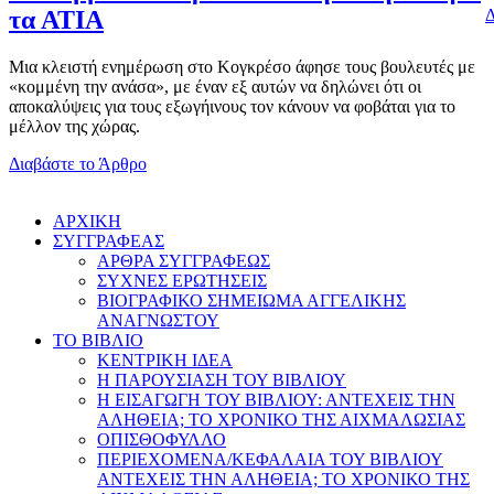
Δ
τα ΑΤΙΑ
Μια κλειστή ενημέρωση στο Κογκρέσο άφησε τους βουλευτές με
«κομμένη την ανάσα», με έναν εξ αυτών να δηλώνει ότι οι
αποκαλύψεις για τους εξωγήινους τον κάνουν να φοβάται για το
μέλλον της χώρας.
Διαβάστε το Άρθρο
AΡΧΙΚΗ
ΣΥΓΓΡΑΦΕΑΣ
ΑΡΘΡΑ ΣΥΓΓΡΑΦΕΩΣ
ΣΥΧΝΕΣ ΕΡΩΤΗΣΕΙΣ
ΒΙΟΓΡΑΦΙΚΟ ΣΗΜΕΙΩΜΑ ΑΓΓΕΛΙΚΗΣ
ΑΝΑΓΝΩΣΤΟΥ
ΤΟ ΒΙΒΛΙΟ
ΚΕΝΤΡΙΚΗ ΙΔΕΑ
Η ΠΑΡΟΥΣΙΑΣΗ ΤΟΥ ΒΙΒΛΙΟΥ
Η ΕΙΣΑΓΩΓΗ ΤΟΥ ΒΙΒΛΙΟΥ: ΑΝΤΕΧΕΙΣ ΤΗΝ
ΑΛΗΘΕΙΑ; ΤΟ ΧΡΟΝΙΚΟ ΤΗΣ ΑΙΧΜΑΛΩΣΙΑΣ
ΟΠΙΣΘΟΦΥΛΛΟ
ΠΕΡΙΕΧΟΜΕΝΑ/ΚΕΦΑΛΑΙΑ ΤΟΥ ΒΙΒΛΙΟΥ
ΑΝΤΕΧΕΙΣ ΤΗΝ ΑΛΗΘΕΙΑ; ΤΟ ΧΡΟΝΙΚΟ ΤΗΣ