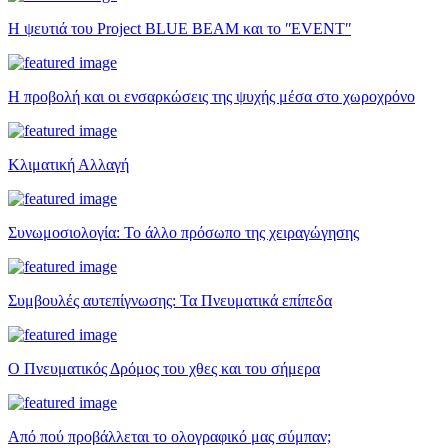
Η ψευτιά του Project BLUE BEAM και το ʺEVENTʺ
Η προβολή και οι ενσαρκώσεις της ψυχής μέσα στο χωροχρόνο
Κλιματική Αλλαγή
Συνωμοσιολογία: Το άλλο πρόσωπο της χειραγώγησης
Συμβουλές αυτεπίγνωσης: Τα Πνευματικά επίπεδα
Ο Πνευματικός Δρόμος του χθες και του σήμερα
Από πού προβάλλεται το ολογραφικό μας σύμπαν;