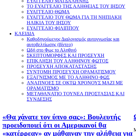
ΕΥΑΓΓΕΛΙΟ ΜΑΓΔΑΛΗΝΗΣ
ΤΟ ΕΥΑΓΓΕΛΙΟ ΤΗΣ ΑΛΗΘΕΙΑΣ ΤΟΥ ΙΗΣΟΥ
ΕΥΑΓΓΕΛΙΟ ΘΩΜΑ
ΕΥΑΓΓΕΛΙΟ ΤΟΥ ΘΩΜΑ ΓΙΑ ΤΗ ΝΗΠΙΑΚΗ
ΗΛΙΚΙΑ ΤΟΥ ΙΗΣΟΥ
ΕΥΑΓΓΕΛΙΟ ΦΙΛΙΠΠΟΥ
ΚΛΕΙΔΙΑ
Καθοδηγούμενος Διαλογισμός αυτογνωσίας και
αυτοβελτίωσης (βίντεο)
Ωδή στο Φως το Αληθινό
ΣΚΕΠΤΟΜΟΡΦΕΣ ΚΑΙ ΠΡΟΣΕΥΧΗ
ΕΠΙΚΛΗΣΗ ΤΟΥ ΑΛΗΘΙΝΟΥ ΦΩΤΟΣ
ΠΡΟΣΕΥΧΗ ΑΠΟΚΑΤΑΣΤΑΣΗΣ
ΣΥΝΤΟΜΗ ΠΡΟΣΕΥΧΗ ΟΡΑΜΑΤΙΣΜΟΥ
ΕΞΑΓΝΙΣΜΟΣ ΜΕ ΤΟ ΑΛΗΘΙΝΟ ΦΩΣ
ΑΝΑΠΝΟΕΣ ΣΕ ΟΚΤΩ ΧΡΟΝΟΥΣ ΜΑΖΙ ΜΕ
ΟΡΑΜΑΤΙΣΜΟ
ΜΕΤΑΘΑΝΑΤΙΟ ΤΟΥΝΕΛ ΠΡΟΣΤΑΣΙΑΣ ΚΑΙ
ΣΥΝΔΕΣΗΣ
«Θα χάνατε τον ύπνο σας»: Βουλευτής
προειδοποιεί ότι οι Αμερικανοί θα
Μ
«κατέρρεαν» αν μάθαιναν την αλήθεια για