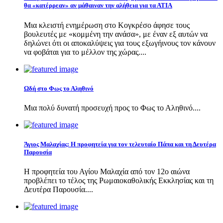
θα «κατέρρεαν» αν μάθαιναν την αλήθεια για τα ΑΤΙΑ
Μια κλειστή ενημέρωση στο Κογκρέσο άφησε τους
βουλευτές με «κομμένη την ανάσα», με έναν εξ αυτών να
δηλώνει ότι οι αποκαλύψεις για τους εξωγήινους τον κάνουν
να φοβάται για το μέλλον της χώρας....
Ωδή στο Φως το Αληθινό
Μια πολύ δυνατή προσευχή προς το Φως το Αληθινό....
Άγιος Μαλαχίας: Η προφητεία για τον τελευταίο Πάπα και τη Δευτέρα
Παρουσία
Η προφητεία του Αγίου Μαλαχία από τον 12ο αιώνα
προβλέπει το τέλος της Ρωμαιοκαθολικής Εκκλησίας και τη
Δευτέρα Παρουσία....