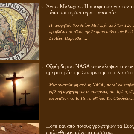
Άγιος Μαλαχίας: Η προφητεία για τον τ
Πάπα και τη Δευτέρα Παρουσία
Η προφητεία του Αγίου Μαλαχία από τον 12ο 
προβλέπει το τέλος της Ρωμαιοκαθολικής Εκκλη
Δευτέρα Παρουσία....
Οξφόρδη και NASA ανακάλυψαν την ακ
ημερομηνία της Σταύρωσης του Χριστο
Μια ανακάλυψη από τη NASA μπορεί να επιβεβαιώσει τη
βιβλική αφήγηση για τη σταύρωση του Ιησού, σ
ερευνητές από το Πανεπιστήμιο της Οξφόρδης...
Πότε και από ποιους γράφτηκαν τα Ευαγ
επιλέχθηκαν μόνο τα τέσσερα;