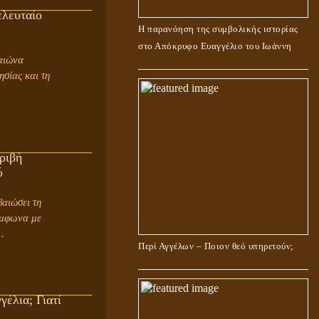
ελευταίο
Η παρανόηση της συμβολικής ιστορίας
στο Απόκρυφο Ευαγγέλιο του Ιωάννη
αιώνα
σίας και τη
ριβή
ύ
ύμφωνα με
.
Περί Αγγέλων – Ποιον θεό υπηρετούν;
γέλια; Γιατί