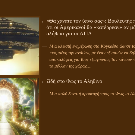
«Θα χάνατε τον ύπνο σας»: Βουλευτής π
ότι οι Αμερικανοί θα «κατέρρεαν» αν μ
αλήθεια για τα ΑΤΙΑ
Μια κλειστή ενημέρωση στο Κογκρέσο άφησε το
«κομμένη την ανάσα», με έναν εξ αυτών να δηλ
αποκαλύψεις για τους εξωγήινους τον κάνουν ν
το μέλλον της χώρας....
Ωδή στο Φως το Αληθινό
Μια πολύ δυνατή προσευχή προς το Φως το Αλη