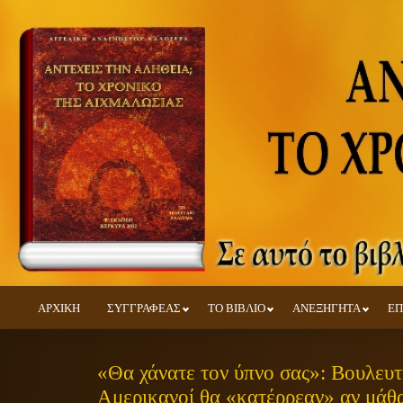
ΑΡΧΙΚΗ
ΣΥΓΓΡΑΦΕΑΣ
ΤΟ ΒΙΒΛΙΟ
ΑΝΕΞΗΓΗΤΑ
ΕΠ
«Θα χάνατε τον ύπνο σας»: Βουλευτή
Αμερικανοί θα «κατέρρεαν» αν μάθα