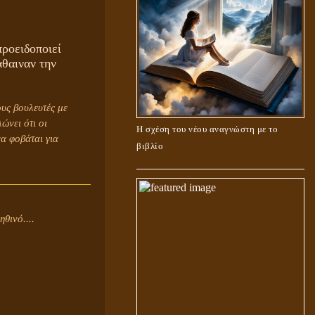
ροειδοποιεί
άθαιναν την
υς βουλευτές με
ώνει ότι οι
Η σχέση του νέου αναγνώστη με το
α φοβάται για
βιβλίο
θινό....