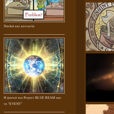
Παιδιά και κοινωνία
Η ψευτιά του Project BLUE BEAM και
το ʺEVENTʺ