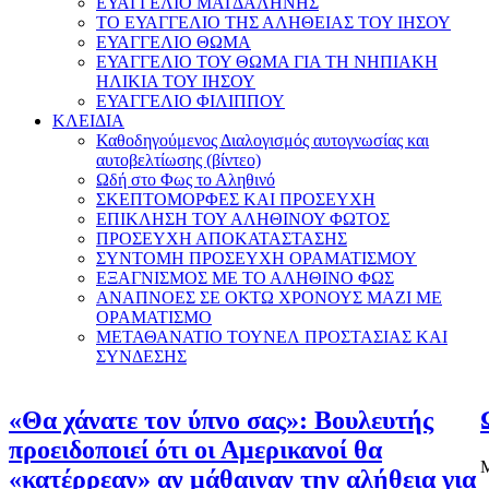
ΕΥΑΓΓΕΛΙΟ ΜΑΓΔΑΛΗΝΗΣ
ΤΟ ΕΥΑΓΓΕΛΙΟ ΤΗΣ ΑΛΗΘΕΙΑΣ ΤΟΥ ΙΗΣΟΥ
ΕΥΑΓΓΕΛΙΟ ΘΩΜΑ
ΕΥΑΓΓΕΛΙΟ ΤΟΥ ΘΩΜΑ ΓΙΑ ΤΗ ΝΗΠΙΑΚΗ
ΗΛΙΚΙΑ ΤΟΥ ΙΗΣΟΥ
ΕΥΑΓΓΕΛΙΟ ΦΙΛΙΠΠΟΥ
ΚΛΕΙΔΙΑ
Καθοδηγούμενος Διαλογισμός αυτογνωσίας και
αυτοβελτίωσης (βίντεο)
Ωδή στο Φως το Αληθινό
ΣΚΕΠΤΟΜΟΡΦΕΣ ΚΑΙ ΠΡΟΣΕΥΧΗ
ΕΠΙΚΛΗΣΗ ΤΟΥ ΑΛΗΘΙΝΟΥ ΦΩΤΟΣ
ΠΡΟΣΕΥΧΗ ΑΠΟΚΑΤΑΣΤΑΣΗΣ
ΣΥΝΤΟΜΗ ΠΡΟΣΕΥΧΗ ΟΡΑΜΑΤΙΣΜΟΥ
ΕΞΑΓΝΙΣΜΟΣ ΜΕ ΤΟ ΑΛΗΘΙΝΟ ΦΩΣ
ΑΝΑΠΝΟΕΣ ΣΕ ΟΚΤΩ ΧΡΟΝΟΥΣ ΜΑΖΙ ΜΕ
ΟΡΑΜΑΤΙΣΜΟ
ΜΕΤΑΘΑΝΑΤΙΟ ΤΟΥΝΕΛ ΠΡΟΣΤΑΣΙΑΣ ΚΑΙ
ΣΥΝΔΕΣΗΣ
«Θα χάνατε τον ύπνο σας»: Βουλευτής
προειδοποιεί ότι οι Αμερικανοί θα
Μ
«κατέρρεαν» αν μάθαιναν την αλήθεια για