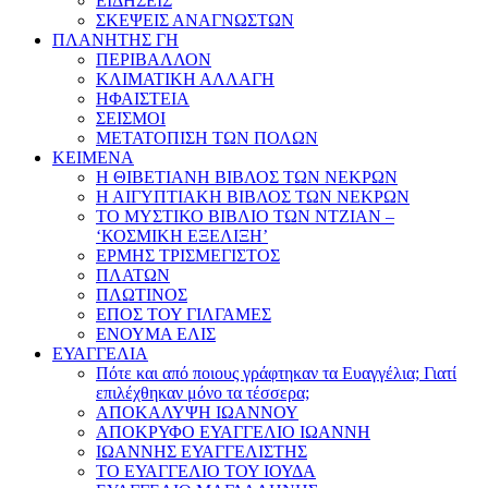
ΕΙΔΗΣΕΙΣ
ΣΚΕΨΕΙΣ ΑΝΑΓΝΩΣΤΩΝ
ΠΛΑΝΗΤΗΣ ΓΗ
ΠΕΡΙΒΑΛΛΟΝ
ΚΛΙΜΑΤΙΚΗ ΑΛΛΑΓΗ
ΗΦΑΙΣΤΕΙΑ
ΣΕΙΣΜΟΙ
ΜΕΤΑΤΟΠΙΣΗ ΤΩΝ ΠΟΛΩΝ
ΚΕΙΜΕΝΑ
Η ΘΙΒΕΤΙΑΝΗ ΒΙΒΛΟΣ ΤΩΝ ΝΕΚΡΩΝ
Η ΑΙΓΥΠΤΙΑΚΗ ΒΙΒΛΟΣ ΤΩΝ ΝΕΚΡΩΝ
ΤΟ ΜΥΣΤΙΚΟ ΒΙΒΛΙΟ ΤΩΝ ΝΤΖΙΑΝ –
‘ΚΟΣΜΙΚΗ ΕΞΕΛΙΞΗ’
ΕΡΜΗΣ ΤΡΙΣΜΕΓΙΣΤΟΣ
ΠΛΑΤΩΝ
ΠΛΩΤΙΝΟΣ
ΕΠΟΣ ΤΟΥ ΓΙΛΓΑΜΕΣ
ΕΝΟΥΜΑ ΕΛΙΣ
ΕΥΑΓΓΕΛΙΑ
Πότε και από ποιους γράφτηκαν τα Ευαγγέλια; Γιατί
επιλέχθηκαν μόνο τα τέσσερα;
ΑΠΟΚΑΛΥΨΗ ΙΩΑΝΝΟΥ
ΑΠΟΚΡΥΦΟ ΕΥΑΓΓΕΛΙΟ ΙΩΑΝΝΗ
ΙΩΑΝΝΗΣ ΕΥΑΓΓΕΛΙΣΤΗΣ
ΤΟ ΕΥΑΓΓΕΛΙΟ ΤΟΥ ΙΟΥΔΑ