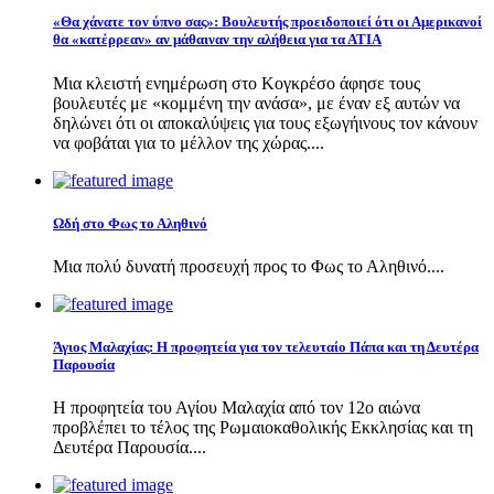
«Θα χάνατε τον ύπνο σας»: Βουλευτής προειδοποιεί ότι οι Αμερικανοί
θα «κατέρρεαν» αν μάθαιναν την αλήθεια για τα ΑΤΙΑ
Μια κλειστή ενημέρωση στο Κογκρέσο άφησε τους
βουλευτές με «κομμένη την ανάσα», με έναν εξ αυτών να
δηλώνει ότι οι αποκαλύψεις για τους εξωγήινους τον κάνουν
να φοβάται για το μέλλον της χώρας....
Ωδή στο Φως το Αληθινό
Μια πολύ δυνατή προσευχή προς το Φως το Αληθινό....
Άγιος Μαλαχίας: Η προφητεία για τον τελευταίο Πάπα και τη Δευτέρα
Παρουσία
Η προφητεία του Αγίου Μαλαχία από τον 12ο αιώνα
προβλέπει το τέλος της Ρωμαιοκαθολικής Εκκλησίας και τη
Δευτέρα Παρουσία....