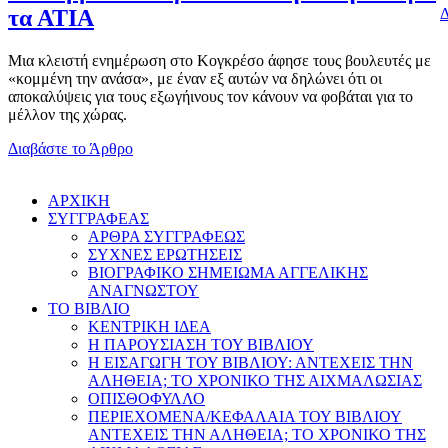
Δ
τα ΑΤΙΑ
Μια κλειστή ενημέρωση στο Κογκρέσο άφησε τους βουλευτές με
«κομμένη την ανάσα», με έναν εξ αυτών να δηλώνει ότι οι
αποκαλύψεις για τους εξωγήινους τον κάνουν να φοβάται για το
μέλλον της χώρας.
Διαβάστε το Άρθρο
AΡΧΙΚΗ
ΣΥΓΓΡΑΦΕΑΣ
ΑΡΘΡΑ ΣΥΓΓΡΑΦΕΩΣ
ΣΥΧΝΕΣ ΕΡΩΤΗΣΕΙΣ
ΒΙΟΓΡΑΦΙΚΟ ΣΗΜΕΙΩΜΑ ΑΓΓΕΛΙΚΗΣ
ΑΝΑΓΝΩΣΤΟΥ
ΤΟ ΒΙΒΛΙΟ
ΚΕΝΤΡΙΚΗ ΙΔΕΑ
Η ΠΑΡΟΥΣΙΑΣΗ ΤΟΥ ΒΙΒΛΙΟΥ
Η ΕΙΣΑΓΩΓΗ ΤΟΥ ΒΙΒΛΙΟΥ: ΑΝΤΕΧΕΙΣ ΤΗΝ
ΑΛΗΘΕΙΑ; ΤΟ ΧΡΟΝΙΚΟ ΤΗΣ ΑΙΧΜΑΛΩΣΙΑΣ
ΟΠΙΣΘΟΦΥΛΛΟ
ΠΕΡΙΕΧΟΜΕΝΑ/ΚΕΦΑΛΑΙΑ ΤΟΥ ΒΙΒΛΙΟΥ
ΑΝΤΕΧΕΙΣ ΤΗΝ ΑΛΗΘΕΙΑ; ΤΟ ΧΡΟΝΙΚΟ ΤΗΣ