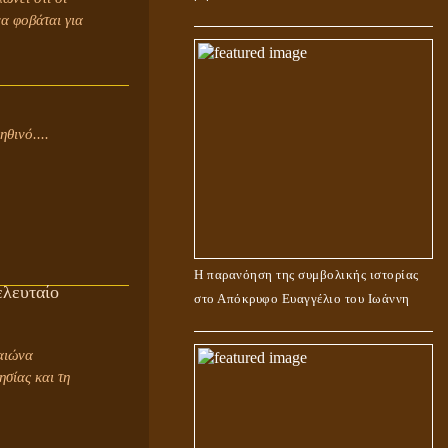
α φοβάται για
θινό....
Η παρανόηση της συμβολικής ιστορίας
ελευταίο
στο Απόκρυφο Ευαγγέλιο του Ιωάννη
αιώνα
σίας και τη