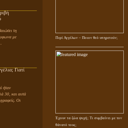
ριβή
ύ
ύμφωνα με
Περί Αγγέλων – Ποιον θεό υπηρετούν;
.
γέλια; Γιατί
ύ ήταν
λά 30, και αυτά
γραφείς. Οι
Έχουν τα ζώα ψυχή; Τι συμβαίνει με τον
θάνατό τους;