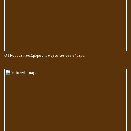
Ο Πνευματικός Δρόμος του χθες και του σήμερα
ΓΙΑΤΙ Η ΕΠΙΓΝΩΣΗ ΤΗΣ ΑΛΗΘΕΙΑΣ ΘΑ ΠΡΕΠΕΙ ΝΑ ΣΥΜΒΑΔΙΖΕΙ
ΚΑΙ ΜΕ ΕΝΑΡΕΤΗ ΖΩΗ;