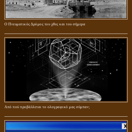
Ο Πνευματικός Δρόμος του χθες και του σήμερα
ΓΙΑΤΙ Η ΕΠΙΓΝΩΣΗ ΤΗΣ ΑΛΗΘΕΙΑΣ ΘΑ ΠΡΕΠΕΙ ΝΑ ΣΥΜΒΑΔΙΖΕΙ
ΚΑΙ ΜΕ ΕΝΑΡΕΤΗ ΖΩΗ;
Από πού προβάλλεται το ολογραφικό μας σύμπαν;
ΑΓΑΠΗ: ΚΑΤΑΣΤΑΣΗ Ή ΣΥΝΑΙΣΘΗΜΑ?