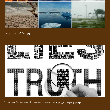
ΠΕΡΙ ΠΡΟΣΕΥΧΗΣ, ΝΗΣΤΕΙΑΣ ΚΑΙ ΕΛΕΗΜΟΣΥΝΗΣ
Κλιματική Αλλαγή
ΣΤΑΥΡΩΣΗ ΤΟΥ ΧΡΙΣΤΟΥ: ΜΥΘΟΣ Ή ΠΡΑΓΜΑΤΙΚΟΤΗΤΑ;
Συνωμοσιολογία: Το άλλο πρόσωπο της χειραγώγησης