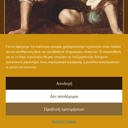
Για να παρέχουμε την καλύτερη εμπειρία, χρησιμοποιούμε τεχνολογίες όπως cookies
για την αποθήκευση ή/και την πρόσβαση σε πληροφορίες συσκευών. Η συγκατάθεση
για τις εν λόγω τεχνολογίες θα μας επιτρέψει να επεξεργαστούμε δεδομένα
προσωπικού χαρακτήρα, όπως συμπεριφορά περιήγησης ή μοναδικά αναγνωριστικά
ΤΙ ΣΗΜΑΙΝΕΙ Ο ΟΡΟΣ: «ΥΙΟΣ ΤΟΥ ΑΝΘΡΩΠΟΥ»;
σε αυτόν τον ιστότοπο.
Αποδοχή
Δεν αποδέχομαι
Προβολή προτιμήσεων
Πολιτική Cookies