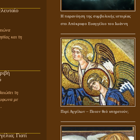
ελευταίο
Η παρανόηση της συμβολικής ιστορίας
στο Απόκρυφο Ευαγγέλιο του Ιωάννη
αιώνα
σίας και τη
ριβή
ύ
ύμφωνα με
.
Περί Αγγέλων – Ποιον θεό υπηρετούν;
γέλια; Γιατί