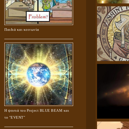
Παιδιά και κοινωνία
Η ψευτιά του Project BLUE BEAM και
το ʺEVENTʺ