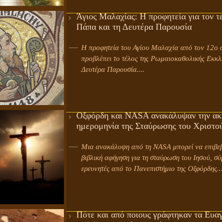
Άγιος Μαλαχίας: Η προφητεία για τον τ
Πάπα και τη Δευτέρα Παρουσία
Η προφητεία του Αγίου Μαλαχία από τον 12ο 
προβλέπει το τέλος της Ρωμαιοκαθολικής Εκκλη
Δευτέρα Παρουσία....
Οξφόρδη και NASA ανακάλυψαν την ακ
ημερομηνία της Σταύρωσης του Χριστο
Μια ανακάλυψη από τη NASA μπορεί να επιβεβαιώσει τη
βιβλική αφήγηση για τη σταύρωση του Ιησού, σ
ερευνητές από το Πανεπιστήμιο της Οξφόρδης...
Πότε και από ποιους γράφτηκαν τα Ευαγ