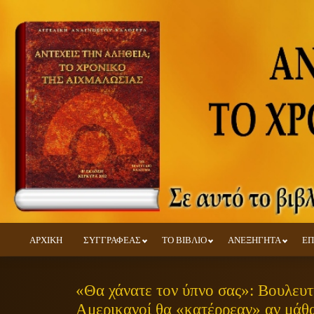
ΑΡΧΙΚΗ
ΣΥΓΓΡΑΦΕΑΣ
ΤΟ ΒΙΒΛΙΟ
ΑΝΕΞΗΓΗΤΑ
ΕΠ
«Θα χάνατε τον ύπνο σας»: Βουλευτή
Αμερικανοί θα «κατέρρεαν» αν μάθα