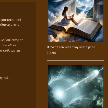
ροειδοποιεί
άθαιναν την
υς βουλευτές με
ώνει ότι οι
Η σχέση του νέου αναγνώστη με το
α φοβάται για
βιβλίο
θινό....