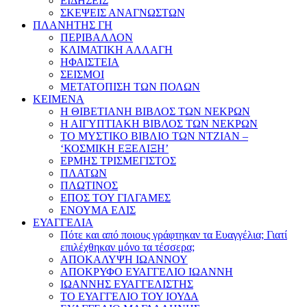
ΕΙΔΗΣΕΙΣ
ΣΚΕΨΕΙΣ ΑΝΑΓΝΩΣΤΩΝ
ΠΛΑΝΗΤΗΣ ΓΗ
ΠΕΡΙΒΑΛΛΟΝ
ΚΛΙΜΑΤΙΚΗ ΑΛΛΑΓΗ
ΗΦΑΙΣΤΕΙΑ
ΣΕΙΣΜΟΙ
ΜΕΤΑΤΟΠΙΣΗ ΤΩΝ ΠΟΛΩΝ
ΚΕΙΜΕΝΑ
Η ΘΙΒΕΤΙΑΝΗ ΒΙΒΛΟΣ ΤΩΝ ΝΕΚΡΩΝ
Η ΑΙΓΥΠΤΙΑΚΗ ΒΙΒΛΟΣ ΤΩΝ ΝΕΚΡΩΝ
ΤΟ ΜΥΣΤΙΚΟ ΒΙΒΛΙΟ ΤΩΝ ΝΤΖΙΑΝ –
‘ΚΟΣΜΙΚΗ ΕΞΕΛΙΞΗ’
ΕΡΜΗΣ ΤΡΙΣΜΕΓΙΣΤΟΣ
ΠΛΑΤΩΝ
ΠΛΩΤΙΝΟΣ
ΕΠΟΣ ΤΟΥ ΓΙΛΓΑΜΕΣ
ΕΝΟΥΜΑ ΕΛΙΣ
ΕΥΑΓΓΕΛΙΑ
Πότε και από ποιους γράφτηκαν τα Ευαγγέλια; Γιατί
επιλέχθηκαν μόνο τα τέσσερα;
ΑΠΟΚΑΛΥΨΗ ΙΩΑΝΝΟΥ
ΑΠΟΚΡΥΦΟ ΕΥΑΓΓΕΛΙΟ ΙΩΑΝΝΗ
ΙΩΑΝΝΗΣ ΕΥΑΓΓΕΛΙΣΤΗΣ
ΤΟ ΕΥΑΓΓΕΛΙΟ ΤΟΥ ΙΟΥΔΑ