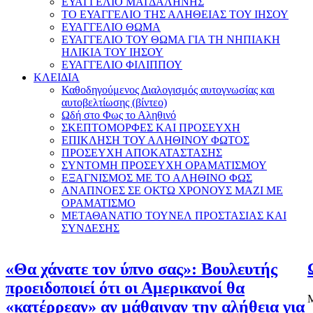
ΕΥΑΓΓΕΛΙΟ ΜΑΓΔΑΛΗΝΗΣ
ΤΟ ΕΥΑΓΓΕΛΙΟ ΤΗΣ ΑΛΗΘΕΙΑΣ ΤΟΥ ΙΗΣΟΥ
ΕΥΑΓΓΕΛΙΟ ΘΩΜΑ
ΕΥΑΓΓΕΛΙΟ ΤΟΥ ΘΩΜΑ ΓΙΑ ΤΗ ΝΗΠΙΑΚΗ
ΗΛΙΚΙΑ ΤΟΥ ΙΗΣΟΥ
ΕΥΑΓΓΕΛΙΟ ΦΙΛΙΠΠΟΥ
ΚΛΕΙΔΙΑ
Καθοδηγούμενος Διαλογισμός αυτογνωσίας και
αυτοβελτίωσης (βίντεο)
Ωδή στο Φως το Αληθινό
ΣΚΕΠΤΟΜΟΡΦΕΣ ΚΑΙ ΠΡΟΣΕΥΧΗ
ΕΠΙΚΛΗΣΗ ΤΟΥ ΑΛΗΘΙΝΟΥ ΦΩΤΟΣ
ΠΡΟΣΕΥΧΗ ΑΠΟΚΑΤΑΣΤΑΣΗΣ
ΣΥΝΤΟΜΗ ΠΡΟΣΕΥΧΗ ΟΡΑΜΑΤΙΣΜΟΥ
ΕΞΑΓΝΙΣΜΟΣ ΜΕ ΤΟ ΑΛΗΘΙΝΟ ΦΩΣ
ΑΝΑΠΝΟΕΣ ΣΕ ΟΚΤΩ ΧΡΟΝΟΥΣ ΜΑΖΙ ΜΕ
ΟΡΑΜΑΤΙΣΜΟ
ΜΕΤΑΘΑΝΑΤΙΟ ΤΟΥΝΕΛ ΠΡΟΣΤΑΣΙΑΣ ΚΑΙ
ΣΥΝΔΕΣΗΣ
«Θα χάνατε τον ύπνο σας»: Βουλευτής
προειδοποιεί ότι οι Αμερικανοί θα
Μ
«κατέρρεαν» αν μάθαιναν την αλήθεια για