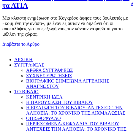
Δ
τα ΑΤΙΑ
Μια κλειστή ενημέρωση στο Κογκρέσο άφησε τους βουλευτές με
«κομμένη την ανάσα», με έναν εξ αυτών να δηλώνει ότι οι
αποκαλύψεις για τους εξωγήινους τον κάνουν να φοβάται για το
μέλλον της χώρας.
Διαβάστε το Άρθρο
AΡΧΙΚΗ
ΣΥΓΓΡΑΦΕΑΣ
ΑΡΘΡΑ ΣΥΓΓΡΑΦΕΩΣ
ΣΥΧΝΕΣ ΕΡΩΤΗΣΕΙΣ
ΒΙΟΓΡΑΦΙΚΟ ΣΗΜΕΙΩΜΑ ΑΓΓΕΛΙΚΗΣ
ΑΝΑΓΝΩΣΤΟΥ
ΤΟ ΒΙΒΛΙΟ
ΚΕΝΤΡΙΚΗ ΙΔΕΑ
Η ΠΑΡΟΥΣΙΑΣΗ ΤΟΥ ΒΙΒΛΙΟΥ
Η ΕΙΣΑΓΩΓΗ ΤΟΥ ΒΙΒΛΙΟΥ: ΑΝΤΕΧΕΙΣ ΤΗΝ
ΑΛΗΘΕΙΑ; ΤΟ ΧΡΟΝΙΚΟ ΤΗΣ ΑΙΧΜΑΛΩΣΙΑΣ
ΟΠΙΣΘΟΦΥΛΛΟ
ΠΕΡΙΕΧΟΜΕΝΑ/ΚΕΦΑΛΑΙΑ ΤΟΥ ΒΙΒΛΙΟΥ
ΑΝΤΕΧΕΙΣ ΤΗΝ ΑΛΗΘΕΙΑ; ΤΟ ΧΡΟΝΙΚΟ ΤΗΣ