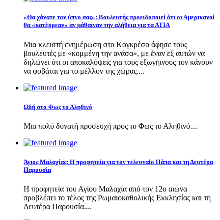
«Θα χάνατε τον ύπνο σας»: Βουλευτής προειδοποιεί ότι οι Αμερικανοί
θα «κατέρρεαν» αν μάθαιναν την αλήθεια για τα ΑΤΙΑ
Μια κλειστή ενημέρωση στο Κογκρέσο άφησε τους
βουλευτές με «κομμένη την ανάσα», με έναν εξ αυτών να
δηλώνει ότι οι αποκαλύψεις για τους εξωγήινους τον κάνουν
να φοβάται για το μέλλον της χώρας....
Ωδή στο Φως το Αληθινό
Μια πολύ δυνατή προσευχή προς το Φως το Αληθινό....
Άγιος Μαλαχίας: Η προφητεία για τον τελευταίο Πάπα και τη Δευτέρα
Παρουσία
Η προφητεία του Αγίου Μαλαχία από τον 12ο αιώνα
προβλέπει το τέλος της Ρωμαιοκαθολικής Εκκλησίας και τη
Δευτέρα Παρουσία....