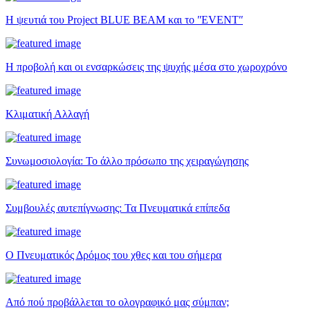
Η ψευτιά του Project BLUE BEAM και το ʺEVENTʺ
Η προβολή και οι ενσαρκώσεις της ψυχής μέσα στο χωροχρόνο
Κλιματική Αλλαγή
Συνωμοσιολογία: Το άλλο πρόσωπο της χειραγώγησης
Συμβουλές αυτεπίγνωσης: Τα Πνευματικά επίπεδα
Ο Πνευματικός Δρόμος του χθες και του σήμερα
Από πού προβάλλεται το ολογραφικό μας σύμπαν;