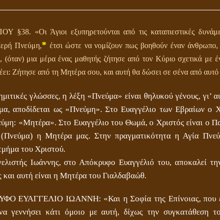
§38. «Οι Άγιοι εξυπηρετούνται από τις καταπιεστικές δυνάμεις,
*
Ιερή Πνεύμη,
έτσι ώστε να νομίζουν πως βοηθούν έναν άνθρωπο,
ύ, (όταν) μια μέρα ένας μαθητής ζήτησε από τον Κύριο σχετικά με
λέει: Ζήτησε από τη Μητέρα σου, και αυτή θα δώσει σε σένα από αυτό
ημιτικές γλώσσες, η λέξη «Πνεύμα» είναι θηλυκού γένους, γι’ α
μα, αποδίδεται ως «Πνεύμη». Στο Ευαγγέλιο των Εβραίων ο Χ
εύμη: «Μητέρα». Στο Ευαγγέλιο του Θωμά, ο Χριστός είναι ο Πα
(Πνεύμα) η Μητέρα μας. Στην πραγματικότητα η Αγία Πνεύ
τμήμα του Χριστού.
ελιστής Ιωάννης, στο Απόκρυφο Ευαγγέλιό του, αποκαλεί τη
ς και αυτή είναι η Μητέρα του Γιαλδαβαώθ.
Ο ΕΥΑΓΓΕΛΙΟ ΙΩΑΝΝΗ: «Και η Σοφία της Επίνοιας, που εί
να γεννήσει κάτι όμοιο με αυτή, δίχως την συγκατάθεση 