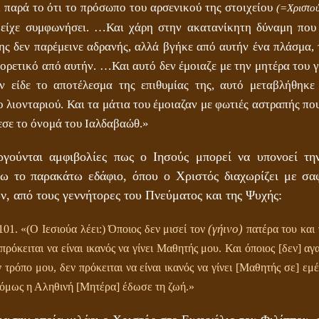
, παρά το ότι το πρόσωπο του αρσενικού της στοιχείου
(=Χριστού
 είχε συμφωνήσει. …Και χάρη στην ακατανίκητη δύναμη που 
ης δεν παρέμεινε αδρανής, αλλά βγήκε από αυτήν ένα πλάσμα, 
ορετικό από αυτήν. …Και αυτό δεν έμοιαζε με την μητέρα του γ
ν είδε το αποτέλεσμα της επιθυμίας της, αυτό μεταβλήθηκε
 λιονταριού. Και τα μάτια του έμοιαζαν με φωτιές αστραπής π
εσε το όνομά του Ιαλδαβαώθ.»
ργούνται αμφιβολίες πως ο Ιησούς μπορεί να υπονοεί τη
ω το παρακάτω εδάφιο, όπου ο Χριστός διαχωρίζει με σαφ
ν, από τους γεννήτορες του Πνεύματος και της Ψυχής:
(γήινο)
 «(Ο Ιεσιούα λέει:) Όποιος δεν μισεί τον
πατέρα του και
πρόκειται να είναι ικανός να γίνει Μαθητής μου. Και όποιος [δεν] α
 τρόπο μου, δεν πρόκειται να είναι ικανός να γίνει [Μαθητής σε] εμέ
 όμως η Αληθινή [Μητέρα] έδωσε τη ζωή.»