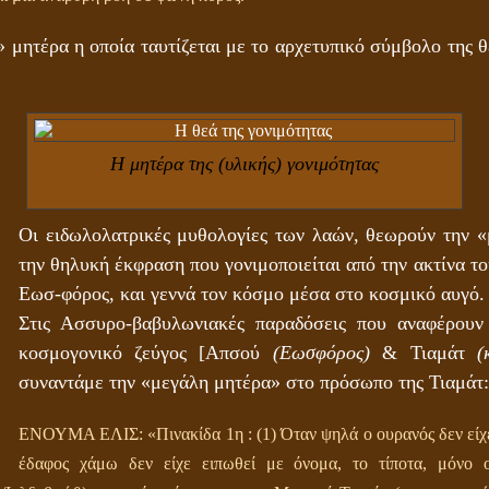
 μητέρα η οποία ταυτίζεται με το αρχετυπικό σύμβολο της θ
Η μητέρα της (υλικής) γονιμότητας
Οι ειδωλολατρικές μυθολογίες των λαών, θεωρούν την «
την θηλυκή έκφραση που γονιμοποιείται από την ακτίνα τ
Εωσ-φόρος, και γεννά τον κόσμο μέσα στο κοσμικό αυγό.
Στις Ασσυρο-βαβυλωνιακές παραδόσεις που αναφέρουν
κοσμογονικό ζεύγος [Απσού
(Εωσφόρος)
& Τιαμάτ
(
συναντάμε την «μεγάλη μητέρα» στο πρόσωπο της Τιαμάτ:
ΕΝΟΥΜΑ ΕΛΙΣ: «Πινακίδα 1η : (1) Όταν ψηλά ο ουρανός δεν είχε
έδαφος χάμω δεν είχε ειπωθεί με όνομα, το τίποτα, μόνο