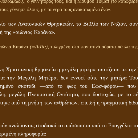
/Ιαλδαβαώθ)
, ο γεννήτοράς τους, και η Μουμού Τιαμάτ
(το κατωφερέ
 τους γέννησε όλους, με τα νερά τους ανακατωμένα ένα».
λίο των Ανατολικών Θρησκειών, το Βιβλίο των Ντζιάν, συ
ή της «αιώνιας Καράνα».
(=Αιτία)
ιώνια Καράνα
, τυλιγμένη στα παντοτινά αόρατα πέπλα της,
η Χριστιανική θρησκεία η μεγάλη μητέρα ταυτίζεται με την
για την Μεγάλη Μητέρα, δεν εννοεί ούτε την μητέρα Του
ποιημένο σκοτάδι ―από το φως του Εωσ-φόρου― που 
λλη, μεγάλη Πνευματική Οντότητα, που δυστυχώς, με το π
τηκε από τη μνήμη των ανθρώπων, επειδή η πραγματική διδ
πόν αναλύοντας σταδιακά το απόσπασμα από το Ευαγγέλιο τ
κριμένη πληροφορία: