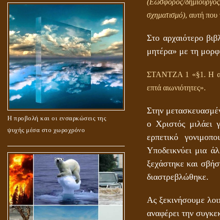
(Εωσφόρος/δημιουργός
σχηματισμό)
, αυτή που
Στο αρχαιότερο βιβ
μητέρα» με τη μορφ
ΣΤΑΝΤΖΑ 1 «§1. Η α
επτά αιωνιότητες».
Στην μετασκευασμέν
Η προβολή και οι ενσαρκώσεις της
ο Χριστός μιλάει 
ψυχής μέσα στο χωροχρόνο
ερπετικό γονιμο
Υποδεικνύει μια ά
ξεχάστηκε και σβήσ
διαστρεβλώθηκε.
Ας ξεκινήσουμε λοι
αναφέρει την συγκε