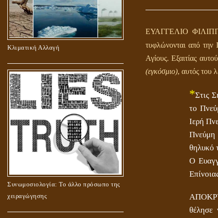
ΕΥΑΓΓΕΛΙΟ ΦΙΛΙΠΠΟΥ 
τυφλώνονται από την 
Κλιματική Αλλαγή
Αγίους. Εξαιτίας αυτο
(εγκόσμιο)
, αυτός του 
*
Στις Σ
το Πνεύ
Ιερή Πν
Πνεύμη 
θηλυκό 
Ο Ευαγγ
Επίνοια
Συνωμοσιολογία: Το άλλο πρόσωπο της
χειραγώγησης
ΑΠΟΚΡΥΦ
θέλησε 