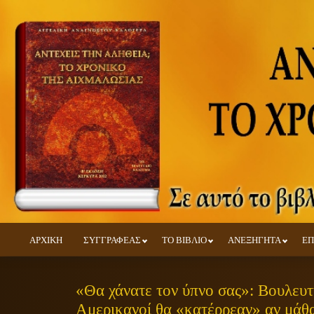
ΑΡΧΙΚΗ
ΣΥΓΓΡΑΦΕΑΣ
ΤΟ ΒΙΒΛΙΟ
ΑΝΕΞΗΓΗΤΑ
ΕΠ
«Θα χάνατε τον ύπνο σας»: Βουλευτή
Αμερικανοί θα «κατέρρεαν» αν μάθα