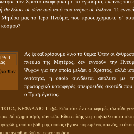
ρώτησε τον Χριστό αναφορικά με τα εγκόσμια, εκείνος του ε
ή θα δώσει σε σένα από αυτό που ανήκει σε άλλον
». Τι εννο
η Μητέρα μας το Ιερό Πνεύμα, που προσευχόμαστε σ’ αυτ
υ κόσμου?
Ας ξεκαθαρίσουμε λίγο το θέμα: Όταν οι άνθρωπο
πνεύμα της Μητέρας, δεν εννοούν την Πνευ
Ψυχών για την οποία μιλάει ο Χριστός, αλλά υπ
έρα των
οντότητα, η οποία συνδέεται απόλυτα με 
πρωταρχικό κατωφερές σπειροειδές σκοτάδι που
ο Τρισμέγιστος:
ΤΟΣ, ΚΕΦΑΛΑΙΟ 1 «§4. Είδα τότε ένα κατωφερές σκοτάδι γενν
ιροειδή σχηματισμό, σαν φίδι. Είδα επίσης να μεταβάλλεται το σκοτ
ραχώδη, από τα βάθη της οποίας έβγαινε πυρωμένος καπνός, κι άκου
αι μια άναρθρη βοή σε φωνή πυρός.»