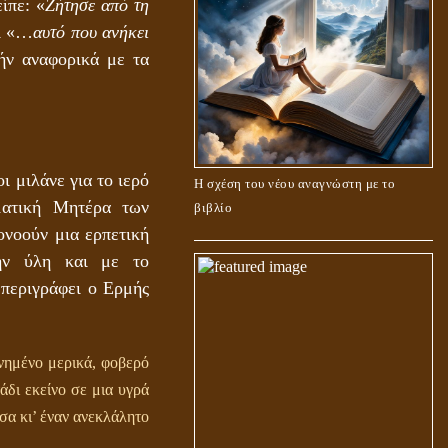
ίπε: «
Ζήτησε από τη
εί «…
αυτό που ανήκει
ήν αναφορικά με τα
ι μιλάνε για το ιερό
Η σχέση του νέου αναγνώστη με το
ματική Μητέρα των
βιβλίο
ονοούν μια ερπετική
την ύλη και με το
 περιγράφει ο Ερμής
ημένο μερικά, φοβερό
άδι εκείνο σε μια υγρά
σα κι’ έναν ανεκλάλητο