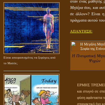
όταν ένας μαθητής 
Μητέρα σου, και αυτ
σε άλλον
»? Είναι 
πράγματα αυτού το
ΑΠΑΝΤΗΣΗ:
Η Πνευματική Μητ
Είσαι αποφασισμένος να ξεφύγεις από
Ψυχών
το Matrix;
ΕΡΜΗΣ ΤΡΙΣΜΕΓΙΣ
και στυγνό σε σπε
φύση αφάνταστα τα
σπαρακτικό ήχο κ