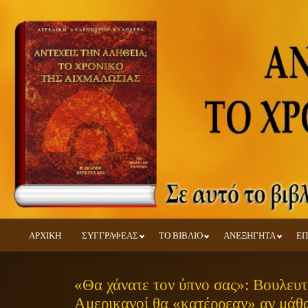
ΑΡΧΙΚΗ
ΣΥΓΓΡΑΦΕΑΣ
ΤΟ ΒΙΒΛΙΟ
ΑΝΕΞΗΓΗΤΑ
ΕΠ
«Θα χάνατε τον ύπνο σας»: Βουλευτή
Αμερικανοί θα «κατέρρεαν» αν μάθα