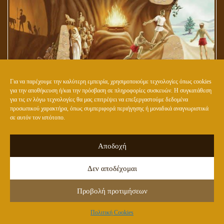
Για να παρέχουμε την καλύτερη εμπειρία, χρησιμοποιούμε τεχνολογίες όπως cookies
για την αποθήκευση ή/και την πρόσβαση σε πληροφορίες συσκευών. Η συγκατάθεση
Ο ΚΟΣΜΟΣ ΤΟΥ ΑΓΑΘΟΥ ΒΡΙΣΚΕΤΑΙ ΕΞΩ ΑΠΟ ΤΟ ΣΠΗΛΑΙΟ ΤΟΥ
για τις εν λόγω τεχνολογίες θα μας επιτρέψει να επεξεργαστούμε δεδομένα
προσωπικού χαρακτήρα, όπως συμπεριφορά περιήγησης ή μοναδικά αναγνωριστικά
ΠΛΑΤΩΝΑ
σε αυτόν τον ιστότοπο.
Αποδοχή
Δεν αποδέχομαι
Προβολή προτιμήσεων
Πολιτική Cookies