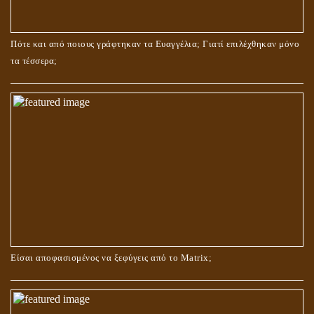
ΤΟ ΣΗΜΕΙΟ ΤΟΥ ΣΤΑΥΡΟΥ
Πότε και από ποιους γράφτηκαν τα Ευαγγέλια; Γιατί επιλέχθηκαν μόνο
τα τέσσερα;
ΟΙ ΑΙΤΙΕΣ ΓΙΑ ΤΗΝ ΕΠΙΘΕΤΙΚΗ ΣΥΜΠΕΡΙΦΟΡΑ ΤΟΥ ΧΡΙΣΤΟΥ ΣΤΑ
ΝΗΠΙΑΚΑ ΤΟΥ ΧΡΟΝΙΑ
Είσαι αποφασισμένος να ξεφύγεις από το Matrix;