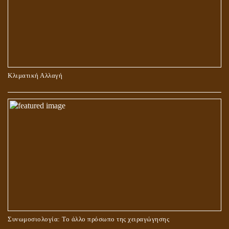
ΠΕΡΙ ΠΡΟΣΕΥΧΗΣ, ΝΗΣΤΕΙΑΣ ΚΑΙ ΕΛΕΗΜΟΣΥΝΗΣ
Κλιματική Αλλαγή
ΣΤΑΥΡΩΣΗ ΤΟΥ ΧΡΙΣΤΟΥ: ΜΥΘΟΣ Ή ΠΡΑΓΜΑΤΙΚΟΤΗΤΑ;
Συνωμοσιολογία: Το άλλο πρόσωπο της χειραγώγησης