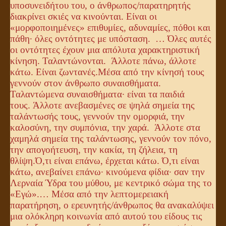
υποσυνειδήτου του, ο άνθρωπος/παρατηρητής
διακρίνει σκιές να κινούνται.
Είναι οι
«μορφοποιημένες» επιθυμίες, αδυναμίες, πόθοι και
πάθη· όλες οντότητες με υπόσταση.
…
Όλες αυτές
οι οντότητες έχουν μια απόλυτα χαρακτηριστική
κίνηση. Ταλαντώνονται. Άλλοτε πάνω, άλλοτε
κάτω. Είναι ζωντανές.
Μέσα από την κίνησή τους
γεννούν στον άνθρωπο συναισθήματα.
Ταλαντώμενα συναισθήματα· είναι τα παιδιά
τους.
Άλλοτε ανεβασμένες σε ψηλά σημεία της
ταλάντωσής τους, γεννούν την ομορφιά, την
καλοσύνη, την συμπόνια, την χαρά.
Άλλοτε στα
χαμηλά σημεία της ταλάντωσης, γεννούν τον πόνο,
την απογοήτευση, την κακία, τη ζήλεια, τη
θλίψη.
Ό,τι είναι επάνω, έρχεται κάτω. Ό,τι είναι
κάτω, ανεβαίνει επάνω· κινούμενα φίδια· σαν την
Λερναία Ύδρα του μύθου, με κεντρικό σώμα της το
«Εγώ».
… Μέσα από την λεπτομερειακή
παρατήρηση, ο ερευνητής/άνθρωπος θα ανακαλύψει
μια ολόκληρη κοινωνία από αυτού του είδους τις