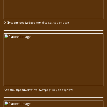
Ο Πνευματικός Δρόμος του χθες και του σήμερα
ΓΙΑΤΙ Η ΕΠΙΓΝΩΣΗ ΤΗΣ ΑΛΗΘΕΙΑΣ ΘΑ ΠΡΕΠΕΙ ΝΑ ΣΥΜΒΑΔΙΖΕΙ
ΚΑΙ ΜΕ ΕΝΑΡΕΤΗ ΖΩΗ;
Από πού προβάλλεται το ολογραφικό μας σύμπαν;
ΑΓΑΠΗ: ΚΑΤΑΣΤΑΣΗ Ή ΣΥΝΑΙΣΘΗΜΑ?