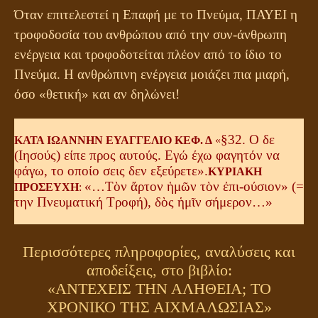
Όταν επιτελεστεί η Επαφή με το Πνεύμα, ΠΑΥΕΙ η
τροφοδοσία του ανθρώπου από την συν-άνθρωπη
ενέργεια και τροφοδοτείται πλέον από το ίδιο το
Πνεύμα. Η ανθρώπινη ενέργεια μοιάζει πια μιαρή,
όσο «θετική» και αν δηλώνει!
§32. Ο δε
ΚΑΤΑ ΙΩΑΝΝΗΝ ΕΥΑΓΓΕΛΙΟ ΚΕΦ. Δ
«
(Ιησούς) είπε προς αυτούς. Εγώ έχω φαγητόν να
φάγω, το οποίο σεις δεν εξεύρετε».
ΚΥΡΙΑΚΗ
«…Τὸν ἄρτον ἡμῶν τὸν ἐπι-ούσιον» (=
ΠΡΟΣΕΥΧΗ
:
την Πνευματική Τροφή), δὸς ἡμῖν σήμερον…»
Περισσότερες πληροφορίες, αναλύσεις και
αποδείξεις, στο βιβλίο:
«ΑΝΤΕΧΕΙΣ ΤΗΝ ΑΛΗΘΕΙΑ; ΤΟ
ΧΡΟΝΙΚΟ ΤΗΣ ΑΙΧΜΑΛΩΣΙΑΣ»