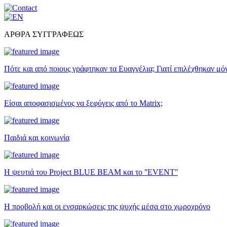
ΑΡΘΡΑ ΣΥΓΓΡΑΦΕΩΣ
Πότε και από ποιους γράφτηκαν τα Ευαγγέλια; Γιατί επιλέχθηκαν μό
Είσαι αποφασισμένος να ξεφύγεις από το Matrix;
Παιδιά και κοινωνία
Η ψευτιά του Project BLUE BEAM και το ʺEVENTʺ
Η προβολή και οι ενσαρκώσεις της ψυχής μέσα στο χωροχρόνο