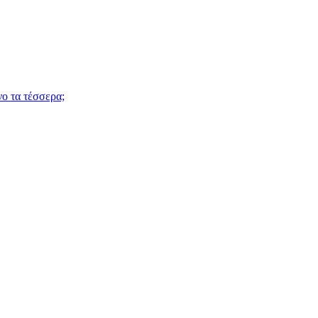
νο τα τέσσερα;