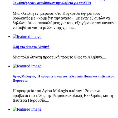
θα «κατέρρεαν» αν μάθαιναν την αλήθεια για τα ΑΤΙΑ
Μια κλειστή ενημέρωση στο Κογκρέσο άφησε τους
βουλευτές με «κομμένη την ανάσα», με έναν εξ αυτών να
δηλώνει ότι οι αποκαλύψεις για τους εξωγήινους τον κάνουν
να φοβάται για το μέλλον της χώρας....
Ωδή στο Φως το Αληθινό
Μια πολύ δυνατή προσευχή προς το Φως το Αληθινό....
Άγιος Μαλαχίας: Η προφητεία για τον τελευταίο Πάπα και τη Δευτέρα
Παρουσία
Η προφητεία του Αγίου Μαλαχία από τον 12ο αιώνα
προβλέπει το τέλος της Ρωμαιοκαθολικής Εκκλησίας και τη
Δευτέρα Παρουσία....