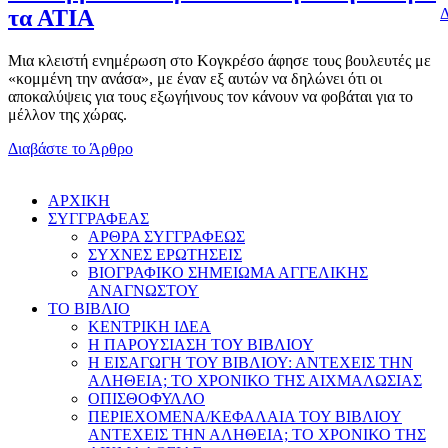
Δ
τα ΑΤΙΑ
Μια κλειστή ενημέρωση στο Κογκρέσο άφησε τους βουλευτές με
«κομμένη την ανάσα», με έναν εξ αυτών να δηλώνει ότι οι
αποκαλύψεις για τους εξωγήινους τον κάνουν να φοβάται για το
μέλλον της χώρας.
Διαβάστε το Άρθρο
AΡΧΙΚΗ
ΣΥΓΓΡΑΦΕΑΣ
ΑΡΘΡΑ ΣΥΓΓΡΑΦΕΩΣ
ΣΥΧΝΕΣ ΕΡΩΤΗΣΕΙΣ
ΒΙΟΓΡΑΦΙΚΟ ΣΗΜΕΙΩΜΑ ΑΓΓΕΛΙΚΗΣ
ΑΝΑΓΝΩΣΤΟΥ
ΤΟ ΒΙΒΛΙΟ
ΚΕΝΤΡΙΚΗ ΙΔΕΑ
Η ΠΑΡΟΥΣΙΑΣΗ ΤΟΥ ΒΙΒΛΙΟΥ
Η ΕΙΣΑΓΩΓΗ ΤΟΥ ΒΙΒΛΙΟΥ: ΑΝΤΕΧΕΙΣ ΤΗΝ
ΑΛΗΘΕΙΑ; ΤΟ ΧΡΟΝΙΚΟ ΤΗΣ ΑΙΧΜΑΛΩΣΙΑΣ
ΟΠΙΣΘΟΦΥΛΛΟ
ΠΕΡΙΕΧΟΜΕΝΑ/ΚΕΦΑΛΑΙΑ ΤΟΥ ΒΙΒΛΙΟΥ
ΑΝΤΕΧΕΙΣ ΤΗΝ ΑΛΗΘΕΙΑ; ΤΟ ΧΡΟΝΙΚΟ ΤΗΣ