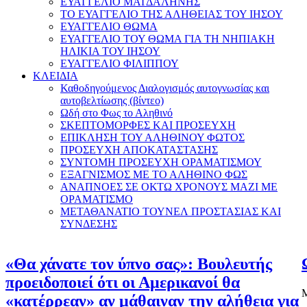
ΕΥΑΓΓΕΛΙΟ ΜΑΓΔΑΛΗΝΗΣ
ΤΟ ΕΥΑΓΓΕΛΙΟ ΤΗΣ ΑΛΗΘΕΙΑΣ ΤΟΥ ΙΗΣΟΥ
ΕΥΑΓΓΕΛΙΟ ΘΩΜΑ
ΕΥΑΓΓΕΛΙΟ ΤΟΥ ΘΩΜΑ ΓΙΑ ΤΗ ΝΗΠΙΑΚΗ
ΗΛΙΚΙΑ ΤΟΥ ΙΗΣΟΥ
ΕΥΑΓΓΕΛΙΟ ΦΙΛΙΠΠΟΥ
ΚΛΕΙΔΙΑ
Καθοδηγούμενος Διαλογισμός αυτογνωσίας και
αυτοβελτίωσης (βίντεο)
Ωδή στο Φως το Αληθινό
ΣΚΕΠΤΟΜΟΡΦΕΣ ΚΑΙ ΠΡΟΣΕΥΧΗ
ΕΠΙΚΛΗΣΗ ΤΟΥ ΑΛΗΘΙΝΟΥ ΦΩΤΟΣ
ΠΡΟΣΕΥΧΗ ΑΠΟΚΑΤΑΣΤΑΣΗΣ
ΣΥΝΤΟΜΗ ΠΡΟΣΕΥΧΗ ΟΡΑΜΑΤΙΣΜΟΥ
ΕΞΑΓΝΙΣΜΟΣ ΜΕ ΤΟ ΑΛΗΘΙΝΟ ΦΩΣ
ΑΝΑΠΝΟΕΣ ΣΕ ΟΚΤΩ ΧΡΟΝΟΥΣ ΜΑΖΙ ΜΕ
ΟΡΑΜΑΤΙΣΜΟ
ΜΕΤΑΘΑΝΑΤΙΟ ΤΟΥΝΕΛ ΠΡΟΣΤΑΣΙΑΣ ΚΑΙ
ΣΥΝΔΕΣΗΣ
«Θα χάνατε τον ύπνο σας»: Βουλευτής
προειδοποιεί ότι οι Αμερικανοί θα
Μ
«κατέρρεαν» αν μάθαιναν την αλήθεια για