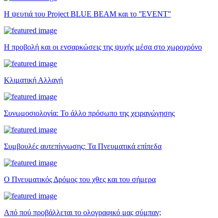
Η ψευτιά του Project BLUE BEAM και το ʺEVENTʺ
Η προβολή και οι ενσαρκώσεις της ψυχής μέσα στο χωροχρόνο
Κλιματική Αλλαγή
Συνωμοσιολογία: Το άλλο πρόσωπο της χειραγώγησης
Συμβουλές αυτεπίγνωσης: Τα Πνευματικά επίπεδα
Ο Πνευματικός Δρόμος του χθες και του σήμερα
Από πού προβάλλεται το ολογραφικό μας σύμπαν;