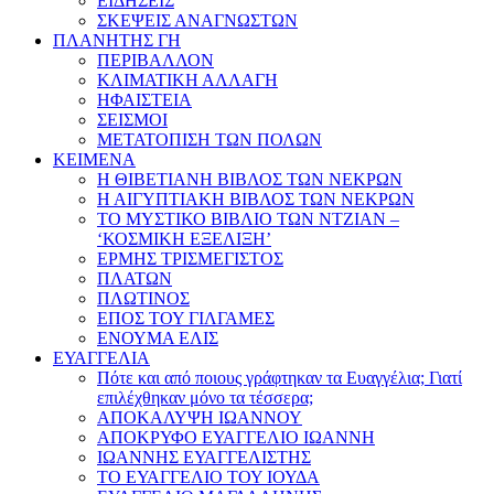
ΕΙΔΗΣΕΙΣ
ΣΚΕΨΕΙΣ ΑΝΑΓΝΩΣΤΩΝ
ΠΛΑΝΗΤΗΣ ΓΗ
ΠΕΡΙΒΑΛΛΟΝ
ΚΛΙΜΑΤΙΚΗ ΑΛΛΑΓΗ
ΗΦΑΙΣΤΕΙΑ
ΣΕΙΣΜΟΙ
ΜΕΤΑΤΟΠΙΣΗ ΤΩΝ ΠΟΛΩΝ
ΚΕΙΜΕΝΑ
Η ΘΙΒΕΤΙΑΝΗ ΒΙΒΛΟΣ ΤΩΝ ΝΕΚΡΩΝ
Η ΑΙΓΥΠΤΙΑΚΗ ΒΙΒΛΟΣ ΤΩΝ ΝΕΚΡΩΝ
ΤΟ ΜΥΣΤΙΚΟ ΒΙΒΛΙΟ ΤΩΝ ΝΤΖΙΑΝ –
‘ΚΟΣΜΙΚΗ ΕΞΕΛΙΞΗ’
ΕΡΜΗΣ ΤΡΙΣΜΕΓΙΣΤΟΣ
ΠΛΑΤΩΝ
ΠΛΩΤΙΝΟΣ
ΕΠΟΣ ΤΟΥ ΓΙΛΓΑΜΕΣ
ΕΝΟΥΜΑ ΕΛΙΣ
ΕΥΑΓΓΕΛΙΑ
Πότε και από ποιους γράφτηκαν τα Ευαγγέλια; Γιατί
επιλέχθηκαν μόνο τα τέσσερα;
ΑΠΟΚΑΛΥΨΗ ΙΩΑΝΝΟΥ
ΑΠΟΚΡΥΦΟ ΕΥΑΓΓΕΛΙΟ ΙΩΑΝΝΗ
ΙΩΑΝΝΗΣ ΕΥΑΓΓΕΛΙΣΤΗΣ
ΤΟ ΕΥΑΓΓΕΛΙΟ ΤΟΥ ΙΟΥΔΑ