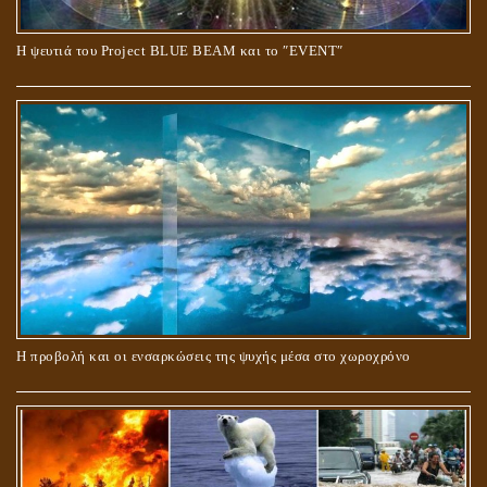
Ο ΡΟΛΟΣ ΤΗΣ ΛΙΛΙΘ ΣΤΗ ΓΕΝΕΣΗ
Η ψευτιά του Project BLUE BEAM και το ʺEVENTʺ
ΠΕΡΙ ΓΑΜΟΥ ΚΑΙ ΔΙΑΖΥΓΙΟΥ
Η προβολή και οι ενσαρκώσεις της ψυχής μέσα στο χωροχρόνο