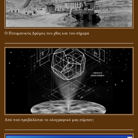
Ο Πνευματικός Δρόμος του χθες και του σήμερα
ΓΙΑΤΙ Η ΕΠΙΓΝΩΣΗ ΤΗΣ ΑΛΗΘΕΙΑΣ ΘΑ ΠΡΕΠΕΙ ΝΑ ΣΥΜΒΑΔΙΖΕΙ
ΚΑΙ ΜΕ ΕΝΑΡΕΤΗ ΖΩΗ;
Από πού προβάλλεται το ολογραφικό μας σύμπαν;
ΑΓΑΠΗ: ΚΑΤΑΣΤΑΣΗ Ή ΣΥΝΑΙΣΘΗΜΑ?