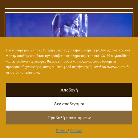
Για να παρέχουμε την καλύτερη εμπειρία, χρησιμοποιούμε τεχνολογίες όπως cookies
για την αποθήκευση ή/και την πρόσβαση σε πληροφορίες συσκευών. Η συγκατάθεση
για τις εν λόγω τεχνολογίες θα μας επιτρέψει να επεξεργαστούμε δεδομένα
προσωπικού χαρακτήρα, όπως συμπεριφορά περιήγησης ή μοναδικά αναγνωριστικά
σε αυτόν τον ιστότοπο.
ΕΤΟΙΜΑΖΟΥΝ ΤΟ ΝΕΟ (ΥΒΡΙΔΙΚΟ) ΕΙΔΟΣ ΑΝΘΡΩΠΟΥ;
Αποδοχή
Δεν αποδέχομαι
Προβολή προτιμήσεων
Πολιτική Cookies