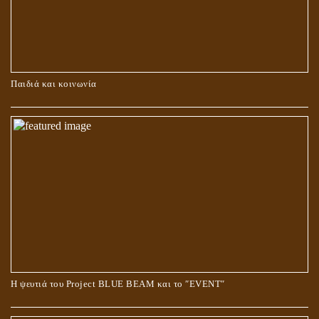
ΚΑΥΣΗ Ή ΤΑΦΗ ΤΩΝ ΝΕΚΡΩΝ?
Παιδιά και κοινωνία
Ο ΡΟΛΟΣ ΤΗΣ ΛΙΛΙΘ ΣΤΗ ΓΕΝΕΣΗ
Η ψευτιά του Project BLUE BEAM και το ʺEVENTʺ