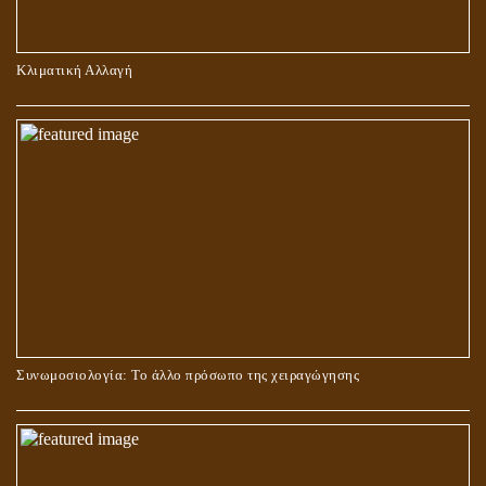
ΠΕΡΙ ΠΡΟΣΕΥΧΗΣ, ΝΗΣΤΕΙΑΣ ΚΑΙ ΕΛΕΗΜΟΣΥΝΗΣ
Κλιματική Αλλαγή
ΣΤΑΥΡΩΣΗ ΤΟΥ ΧΡΙΣΤΟΥ: ΜΥΘΟΣ Ή ΠΡΑΓΜΑΤΙΚΟΤΗΤΑ;
Συνωμοσιολογία: Το άλλο πρόσωπο της χειραγώγησης