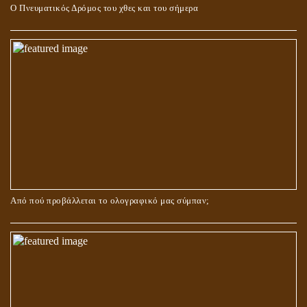
Ο Πνευματικός Δρόμος του χθες και του σήμερα
ΓΙΑΤΙ Η ΕΠΙΓΝΩΣΗ ΤΗΣ ΑΛΗΘΕΙΑΣ ΘΑ ΠΡΕΠΕΙ ΝΑ ΣΥΜΒΑΔΙΖΕΙ
ΚΑΙ ΜΕ ΕΝΑΡΕΤΗ ΖΩΗ;
Από πού προβάλλεται το ολογραφικό μας σύμπαν;
ΑΓΑΠΗ: ΚΑΤΑΣΤΑΣΗ Ή ΣΥΝΑΙΣΘΗΜΑ?