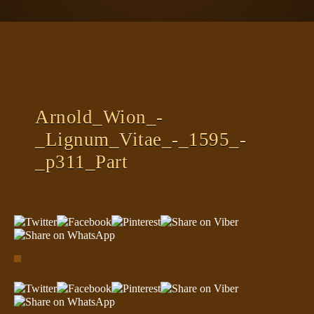
ΠΛΑΝΗΤΗΣ ΓΗ
ΚΕΙΜΕΝΑ
ΕΥΑΓΓΕΛΙΑ
ΚΛΕΙΔΙΑ
Arnold_Wion_-
_Lignum_Vitae_-_1595_-
_p311_Part