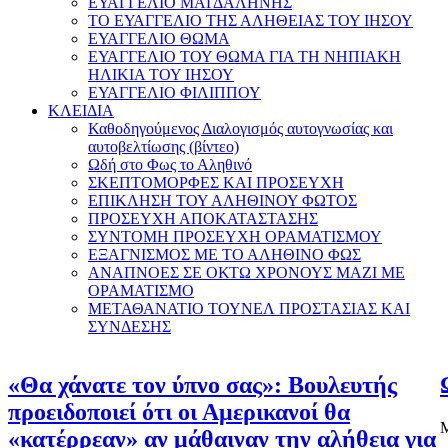
ΕΥΑΓΓΕΛΙΟ ΜΑΓΔΑΛΗΝΗΣ
ΤΟ ΕΥΑΓΓΕΛΙΟ ΤΗΣ ΑΛΗΘΕΙΑΣ ΤΟΥ ΙΗΣΟΥ
ΕΥΑΓΓΕΛΙΟ ΘΩΜΑ
ΕΥΑΓΓΕΛΙΟ ΤΟΥ ΘΩΜΑ ΓΙΑ ΤΗ ΝΗΠΙΑΚΗ
ΗΛΙΚΙΑ ΤΟΥ ΙΗΣΟΥ
ΕΥΑΓΓΕΛΙΟ ΦΙΛΙΠΠΟΥ
ΚΛΕΙΔΙΑ
Καθοδηγούμενος Διαλογισμός αυτογνωσίας και
αυτοβελτίωσης (βίντεο)
Ωδή στο Φως το Αληθινό
ΣΚΕΠΤΟΜΟΡΦΕΣ ΚΑΙ ΠΡΟΣΕΥΧΗ
ΕΠΙΚΛΗΣΗ ΤΟΥ ΑΛΗΘΙΝΟΥ ΦΩΤΟΣ
ΠΡΟΣΕΥΧΗ ΑΠΟΚΑΤΑΣΤΑΣΗΣ
ΣΥΝΤΟΜΗ ΠΡΟΣΕΥΧΗ ΟΡΑΜΑΤΙΣΜΟΥ
ΕΞΑΓΝΙΣΜΟΣ ΜΕ ΤΟ ΑΛΗΘΙΝΟ ΦΩΣ
ΑΝΑΠΝΟΕΣ ΣΕ ΟΚΤΩ ΧΡΟΝΟΥΣ ΜΑΖΙ ΜΕ
ΟΡΑΜΑΤΙΣΜΟ
ΜΕΤΑΘΑΝΑΤΙΟ ΤΟΥΝΕΛ ΠΡΟΣΤΑΣΙΑΣ ΚΑΙ
ΣΥΝΔΕΣΗΣ
«Θα χάνατε τον ύπνο σας»: Βουλευτής
προειδοποιεί ότι οι Αμερικανοί θα
Μ
«κατέρρεαν» αν μάθαιναν την αλήθεια για