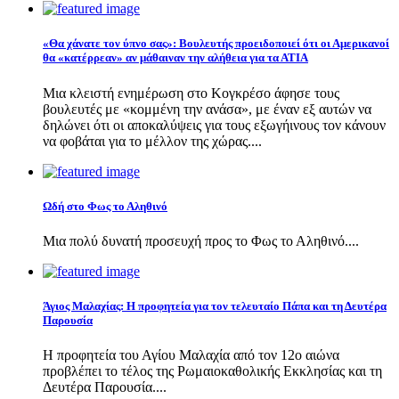
«Θα χάνατε τον ύπνο σας»: Βουλευτής προειδοποιεί ότι οι Αμερικανοί
θα «κατέρρεαν» αν μάθαιναν την αλήθεια για τα ΑΤΙΑ
Μια κλειστή ενημέρωση στο Κογκρέσο άφησε τους
βουλευτές με «κομμένη την ανάσα», με έναν εξ αυτών να
δηλώνει ότι οι αποκαλύψεις για τους εξωγήινους τον κάνουν
να φοβάται για το μέλλον της χώρας....
Ωδή στο Φως το Αληθινό
Μια πολύ δυνατή προσευχή προς το Φως το Αληθινό....
Άγιος Μαλαχίας: Η προφητεία για τον τελευταίο Πάπα και τη Δευτέρα
Παρουσία
Η προφητεία του Αγίου Μαλαχία από τον 12ο αιώνα
προβλέπει το τέλος της Ρωμαιοκαθολικής Εκκλησίας και τη
Δευτέρα Παρουσία....