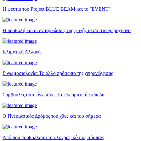
Η ψευτιά του Project BLUE BEAM και το ʺEVENTʺ
Η προβολή και οι ενσαρκώσεις της ψυχής μέσα στο χωροχρόνο
Κλιματική Αλλαγή
Συνωμοσιολογία: Το άλλο πρόσωπο της χειραγώγησης
Συμβουλές αυτεπίγνωσης: Τα Πνευματικά επίπεδα
Ο Πνευματικός Δρόμος του χθες και του σήμερα
Από πού προβάλλεται το ολογραφικό μας σύμπαν;