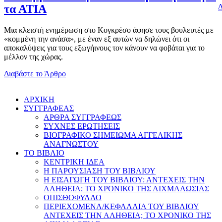
Δ
τα ΑΤΙΑ
Μια κλειστή ενημέρωση στο Κογκρέσο άφησε τους βουλευτές με
«κομμένη την ανάσα», με έναν εξ αυτών να δηλώνει ότι οι
αποκαλύψεις για τους εξωγήινους τον κάνουν να φοβάται για το
μέλλον της χώρας.
Διαβάστε το Άρθρο
AΡΧΙΚΗ
ΣΥΓΓΡΑΦΕΑΣ
ΑΡΘΡΑ ΣΥΓΓΡΑΦΕΩΣ
ΣΥΧΝΕΣ ΕΡΩΤΗΣΕΙΣ
ΒΙΟΓΡΑΦΙΚΟ ΣΗΜΕΙΩΜΑ ΑΓΓΕΛΙΚΗΣ
ΑΝΑΓΝΩΣΤΟΥ
ΤΟ ΒΙΒΛΙΟ
ΚΕΝΤΡΙΚΗ ΙΔΕΑ
Η ΠΑΡΟΥΣΙΑΣΗ ΤΟΥ ΒΙΒΛΙΟΥ
Η ΕΙΣΑΓΩΓΗ ΤΟΥ ΒΙΒΛΙΟΥ: ΑΝΤΕΧΕΙΣ ΤΗΝ
ΑΛΗΘΕΙΑ; ΤΟ ΧΡΟΝΙΚΟ ΤΗΣ ΑΙΧΜΑΛΩΣΙΑΣ
ΟΠΙΣΘΟΦΥΛΛΟ
ΠΕΡΙΕΧΟΜΕΝΑ/ΚΕΦΑΛΑΙΑ ΤΟΥ ΒΙΒΛΙΟΥ
ΑΝΤΕΧΕΙΣ ΤΗΝ ΑΛΗΘΕΙΑ; ΤΟ ΧΡΟΝΙΚΟ ΤΗΣ