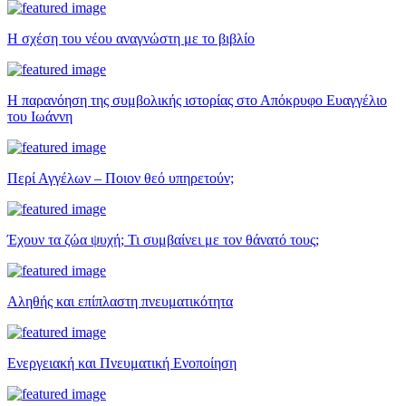
Η σχέση του νέου αναγνώστη με το βιβλίο
Η παρανόηση της συμβολικής ιστορίας στο Απόκρυφο Ευαγγέλιο
του Ιωάννη
Περί Αγγέλων – Ποιον θεό υπηρετούν;
Έχουν τα ζώα ψυχή; Τι συμβαίνει με τον θάνατό τους;
Αληθής και επίπλαστη πνευματικότητα
Ενεργειακή και Πνευματική Ενοποίηση