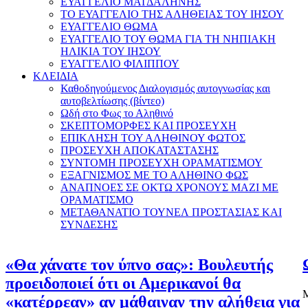
ΕΥΑΓΓΕΛΙΟ ΜΑΓΔΑΛΗΝΗΣ
ΤΟ ΕΥΑΓΓΕΛΙΟ ΤΗΣ ΑΛΗΘΕΙΑΣ ΤΟΥ ΙΗΣΟΥ
ΕΥΑΓΓΕΛΙΟ ΘΩΜΑ
ΕΥΑΓΓΕΛΙΟ ΤΟΥ ΘΩΜΑ ΓΙΑ ΤΗ ΝΗΠΙΑΚΗ
ΗΛΙΚΙΑ ΤΟΥ ΙΗΣΟΥ
ΕΥΑΓΓΕΛΙΟ ΦΙΛΙΠΠΟΥ
ΚΛΕΙΔΙΑ
Καθοδηγούμενος Διαλογισμός αυτογνωσίας και
αυτοβελτίωσης (βίντεο)
Ωδή στο Φως το Αληθινό
ΣΚΕΠΤΟΜΟΡΦΕΣ ΚΑΙ ΠΡΟΣΕΥΧΗ
ΕΠΙΚΛΗΣΗ ΤΟΥ ΑΛΗΘΙΝΟΥ ΦΩΤΟΣ
ΠΡΟΣΕΥΧΗ ΑΠΟΚΑΤΑΣΤΑΣΗΣ
ΣΥΝΤΟΜΗ ΠΡΟΣΕΥΧΗ ΟΡΑΜΑΤΙΣΜΟΥ
ΕΞΑΓΝΙΣΜΟΣ ΜΕ ΤΟ ΑΛΗΘΙΝΟ ΦΩΣ
ΑΝΑΠΝΟΕΣ ΣΕ ΟΚΤΩ ΧΡΟΝΟΥΣ ΜΑΖΙ ΜΕ
ΟΡΑΜΑΤΙΣΜΟ
ΜΕΤΑΘΑΝΑΤΙΟ ΤΟΥΝΕΛ ΠΡΟΣΤΑΣΙΑΣ ΚΑΙ
ΣΥΝΔΕΣΗΣ
«Θα χάνατε τον ύπνο σας»: Βουλευτής
προειδοποιεί ότι οι Αμερικανοί θα
Μ
«κατέρρεαν» αν μάθαιναν την αλήθεια για