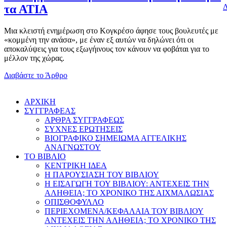
Δ
τα ΑΤΙΑ
Μια κλειστή ενημέρωση στο Κογκρέσο άφησε τους βουλευτές με
«κομμένη την ανάσα», με έναν εξ αυτών να δηλώνει ότι οι
αποκαλύψεις για τους εξωγήινους τον κάνουν να φοβάται για το
μέλλον της χώρας.
Διαβάστε το Άρθρο
AΡΧΙΚΗ
ΣΥΓΓΡΑΦΕΑΣ
ΑΡΘΡΑ ΣΥΓΓΡΑΦΕΩΣ
ΣΥΧΝΕΣ ΕΡΩΤΗΣΕΙΣ
ΒΙΟΓΡΑΦΙΚΟ ΣΗΜΕΙΩΜΑ ΑΓΓΕΛΙΚΗΣ
ΑΝΑΓΝΩΣΤΟΥ
ΤΟ ΒΙΒΛΙΟ
ΚΕΝΤΡΙΚΗ ΙΔΕΑ
Η ΠΑΡΟΥΣΙΑΣΗ ΤΟΥ ΒΙΒΛΙΟΥ
Η ΕΙΣΑΓΩΓΗ ΤΟΥ ΒΙΒΛΙΟΥ: ΑΝΤΕΧΕΙΣ ΤΗΝ
ΑΛΗΘΕΙΑ; ΤΟ ΧΡΟΝΙΚΟ ΤΗΣ ΑΙΧΜΑΛΩΣΙΑΣ
ΟΠΙΣΘΟΦΥΛΛΟ
ΠΕΡΙΕΧΟΜΕΝΑ/ΚΕΦΑΛΑΙΑ ΤΟΥ ΒΙΒΛΙΟΥ
ΑΝΤΕΧΕΙΣ ΤΗΝ ΑΛΗΘΕΙΑ; ΤΟ ΧΡΟΝΙΚΟ ΤΗΣ