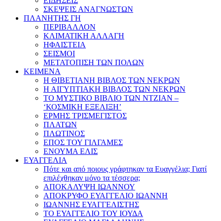
ΕΙΔΗΣΕΙΣ
ΣΚΕΨΕΙΣ ΑΝΑΓΝΩΣΤΩΝ
ΠΛΑΝΗΤΗΣ ΓΗ
ΠΕΡΙΒΑΛΛΟΝ
ΚΛΙΜΑΤΙΚΗ ΑΛΛΑΓΗ
ΗΦΑΙΣΤΕΙΑ
ΣΕΙΣΜΟΙ
ΜΕΤΑΤΟΠΙΣΗ ΤΩΝ ΠΟΛΩΝ
ΚΕΙΜΕΝΑ
Η ΘΙΒΕΤΙΑΝΗ ΒΙΒΛΟΣ ΤΩΝ ΝΕΚΡΩΝ
Η ΑΙΓΥΠΤΙΑΚΗ ΒΙΒΛΟΣ ΤΩΝ ΝΕΚΡΩΝ
ΤΟ ΜΥΣΤΙΚΟ ΒΙΒΛΙΟ ΤΩΝ ΝΤΖΙΑΝ –
‘ΚΟΣΜΙΚΗ ΕΞΕΛΙΞΗ’
ΕΡΜΗΣ ΤΡΙΣΜΕΓΙΣΤΟΣ
ΠΛΑΤΩΝ
ΠΛΩΤΙΝΟΣ
ΕΠΟΣ ΤΟΥ ΓΙΛΓΑΜΕΣ
ΕΝΟΥΜΑ ΕΛΙΣ
ΕΥΑΓΓΕΛΙΑ
Πότε και από ποιους γράφτηκαν τα Ευαγγέλια; Γιατί
επιλέχθηκαν μόνο τα τέσσερα;
ΑΠΟΚΑΛΥΨΗ ΙΩΑΝΝΟΥ
ΑΠΟΚΡΥΦΟ ΕΥΑΓΓΕΛΙΟ ΙΩΑΝΝΗ
ΙΩΑΝΝΗΣ ΕΥΑΓΓΕΛΙΣΤΗΣ
ΤΟ ΕΥΑΓΓΕΛΙΟ ΤΟΥ ΙΟΥΔΑ