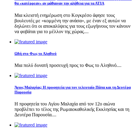
θα «κατέρρεαν» αν μάθαιναν την αλήθεια για τα ΑΤΙΑ
Μια κλειστή ενημέρωση στο Κογκρέσο άφησε τους
βουλευτές με «κομμένη την ανάσα», με έναν εξ αυτών να
δηλώνει ότι οι αποκαλύψεις για τους εξωγήινους τον κάνουν
να φοβάται για το μέλλον της χώρας....
Ωδή στο Φως το Αληθινό
Μια πολύ δυνατή προσευχή προς το Φως το Αληθινό....
Άγιος Μαλαχίας: Η προφητεία για τον τελευταίο Πάπα και τη Δευτέρα
Παρουσία
Η προφητεία του Αγίου Μαλαχία από τον 12ο αιώνα
προβλέπει το τέλος της Ρωμαιοκαθολικής Εκκλησίας και τη
Δευτέρα Παρουσία....