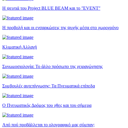
Η ψευτιά του Project BLUE BEAM και το ʺEVENTʺ
Η προβολή και οι ενσαρκώσεις της ψυχής μέσα στο χωροχρόνο
Κλιματική Αλλαγή
Συνωμοσιολογία: Το άλλο πρόσωπο της χειραγώγησης
Συμβουλές αυτεπίγνωσης: Τα Πνευματικά επίπεδα
Ο Πνευματικός Δρόμος του χθες και του σήμερα
Από πού προβάλλεται το ολογραφικό μας σύμπαν;