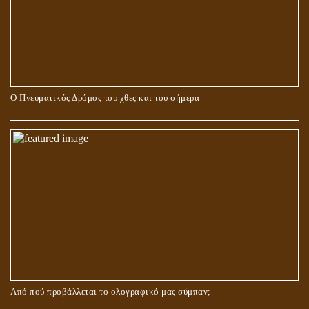
Ο Πνευματικός Δρόμος του χθες και του σήμερα
ΓΙΑΤΙ Η ΕΠΙΓΝΩΣΗ ΤΗΣ ΑΛΗΘΕΙΑΣ ΘΑ ΠΡΕΠΕΙ ΝΑ ΣΥΜΒΑΔΙΖΕΙ
ΚΑΙ ΜΕ ΕΝΑΡΕΤΗ ΖΩΗ;
Από πού προβάλλεται το ολογραφικό μας σύμπαν;