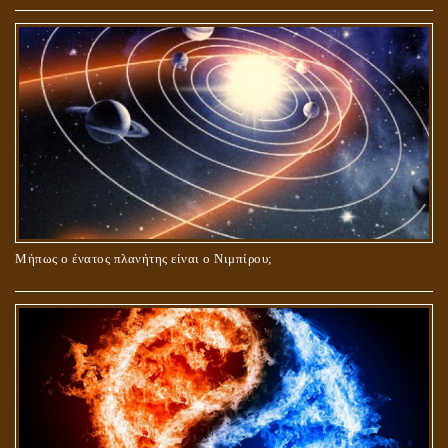
Μήπως ο ένατος πλανήτης είναι ο Νιμπίρου;