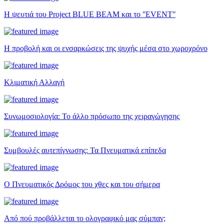
Η ψευτιά του Project BLUE BEAM και το ʺEVENTʺ
Η προβολή και οι ενσαρκώσεις της ψυχής μέσα στο χωροχρόνο
Κλιματική Αλλαγή
Συνωμοσιολογία: Το άλλο πρόσωπο της χειραγώγησης
Συμβουλές αυτεπίγνωσης: Τα Πνευματικά επίπεδα
Ο Πνευματικός Δρόμος του χθες και του σήμερα
Από πού προβάλλεται το ολογραφικό μας σύμπαν;