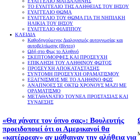
ΕΥΑΓΓΕΛΙΟ ΜΑΓΔΑΛΗΝΗΣ
ΤΟ ΕΥΑΓΓΕΛΙΟ ΤΗΣ ΑΛΗΘΕΙΑΣ ΤΟΥ ΙΗΣΟΥ
ΕΥΑΓΓΕΛΙΟ ΘΩΜΑ
ΕΥΑΓΓΕΛΙΟ ΤΟΥ ΘΩΜΑ ΓΙΑ ΤΗ ΝΗΠΙΑΚΗ
ΗΛΙΚΙΑ ΤΟΥ ΙΗΣΟΥ
ΕΥΑΓΓΕΛΙΟ ΦΙΛΙΠΠΟΥ
ΚΛΕΙΔΙΑ
Καθοδηγούμενος Διαλογισμός αυτογνωσίας και
αυτοβελτίωσης (βίντεο)
Ωδή στο Φως το Αληθινό
ΣΚΕΠΤΟΜΟΡΦΕΣ ΚΑΙ ΠΡΟΣΕΥΧΗ
ΕΠΙΚΛΗΣΗ ΤΟΥ ΑΛΗΘΙΝΟΥ ΦΩΤΟΣ
ΠΡΟΣΕΥΧΗ ΑΠΟΚΑΤΑΣΤΑΣΗΣ
ΣΥΝΤΟΜΗ ΠΡΟΣΕΥΧΗ ΟΡΑΜΑΤΙΣΜΟΥ
ΕΞΑΓΝΙΣΜΟΣ ΜΕ ΤΟ ΑΛΗΘΙΝΟ ΦΩΣ
ΑΝΑΠΝΟΕΣ ΣΕ ΟΚΤΩ ΧΡΟΝΟΥΣ ΜΑΖΙ ΜΕ
ΟΡΑΜΑΤΙΣΜΟ
ΜΕΤΑΘΑΝΑΤΙΟ ΤΟΥΝΕΛ ΠΡΟΣΤΑΣΙΑΣ ΚΑΙ
ΣΥΝΔΕΣΗΣ
«Θα χάνατε τον ύπνο σας»: Βουλευτής
προειδοποιεί ότι οι Αμερικανοί θα
Μ
«κατέρρεαν» αν μάθαιναν την αλήθεια για