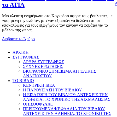
Δ
τα ΑΤΙΑ
Μια κλειστή ενημέρωση στο Κογκρέσο άφησε τους βουλευτές με
«κομμένη την ανάσα», με έναν εξ αυτών να δηλώνει ότι οι
αποκαλύψεις για τους εξωγήινους τον κάνουν να φοβάται για το
μέλλον της χώρας.
Διαβάστε το Άρθρο
AΡΧΙΚΗ
ΣΥΓΓΡΑΦΕΑΣ
ΑΡΘΡΑ ΣΥΓΓΡΑΦΕΩΣ
ΣΥΧΝΕΣ ΕΡΩΤΗΣΕΙΣ
ΒΙΟΓΡΑΦΙΚΟ ΣΗΜΕΙΩΜΑ ΑΓΓΕΛΙΚΗΣ
ΑΝΑΓΝΩΣΤΟΥ
ΤΟ ΒΙΒΛΙΟ
ΚΕΝΤΡΙΚΗ ΙΔΕΑ
Η ΠΑΡΟΥΣΙΑΣΗ ΤΟΥ ΒΙΒΛΙΟΥ
Η ΕΙΣΑΓΩΓΗ ΤΟΥ ΒΙΒΛΙΟΥ: ΑΝΤΕΧΕΙΣ ΤΗΝ
ΑΛΗΘΕΙΑ; ΤΟ ΧΡΟΝΙΚΟ ΤΗΣ ΑΙΧΜΑΛΩΣΙΑΣ
ΟΠΙΣΘΟΦΥΛΛΟ
ΠΕΡΙΕΧΟΜΕΝΑ/ΚΕΦΑΛΑΙΑ ΤΟΥ ΒΙΒΛΙΟΥ
ΑΝΤΕΧΕΙΣ ΤΗΝ ΑΛΗΘΕΙΑ; ΤΟ ΧΡΟΝΙΚΟ ΤΗΣ