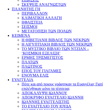
ΕΙΔΗΣΕΙΣ
ΣΚΕΨΕΙΣ ΑΝΑΓΝΩΣΤΩΝ
ΠΛΑΝΗΤΗΣ ΓΗ
ΠΕΡΙΒΑΛΛΟΝ
ΚΛΙΜΑΤΙΚΗ ΑΛΛΑΓΗ
ΗΦΑΙΣΤΕΙΑ
ΣΕΙΣΜΟΙ
ΜΕΤΑΤΟΠΙΣΗ ΤΩΝ ΠΟΛΩΝ
ΚΕΙΜΕΝΑ
Η ΘΙΒΕΤΙΑΝΗ ΒΙΒΛΟΣ ΤΩΝ ΝΕΚΡΩΝ
Η ΑΙΓΥΠΤΙΑΚΗ ΒΙΒΛΟΣ ΤΩΝ ΝΕΚΡΩΝ
ΤΟ ΜΥΣΤΙΚΟ ΒΙΒΛΙΟ ΤΩΝ ΝΤΖΙΑΝ –
‘ΚΟΣΜΙΚΗ ΕΞΕΛΙΞΗ’
ΕΡΜΗΣ ΤΡΙΣΜΕΓΙΣΤΟΣ
ΠΛΑΤΩΝ
ΠΛΩΤΙΝΟΣ
ΕΠΟΣ ΤΟΥ ΓΙΛΓΑΜΕΣ
ΕΝΟΥΜΑ ΕΛΙΣ
ΕΥΑΓΓΕΛΙΑ
Πότε και από ποιους γράφτηκαν τα Ευαγγέλια; Γιατί
επιλέχθηκαν μόνο τα τέσσερα;
ΑΠΟΚΑΛΥΨΗ ΙΩΑΝΝΟΥ
ΑΠΟΚΡΥΦΟ ΕΥΑΓΓΕΛΙΟ ΙΩΑΝΝΗ
ΙΩΑΝΝΗΣ ΕΥΑΓΓΕΛΙΣΤΗΣ
ΤΟ ΕΥΑΓΓΕΛΙΟ ΤΟΥ ΙΟΥΔΑ