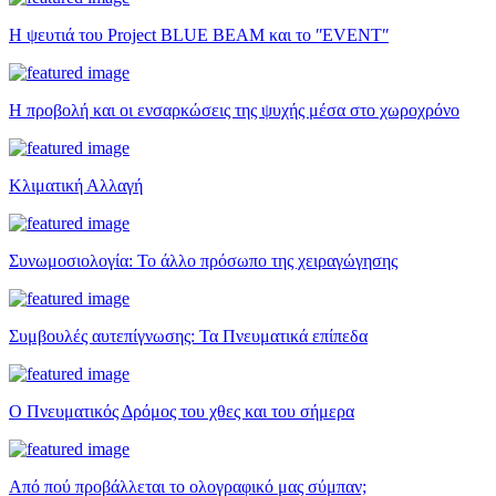
Η ψευτιά του Project BLUE BEAM και το ʺEVENTʺ
Η προβολή και οι ενσαρκώσεις της ψυχής μέσα στο χωροχρόνο
Κλιματική Αλλαγή
Συνωμοσιολογία: Το άλλο πρόσωπο της χειραγώγησης
Συμβουλές αυτεπίγνωσης: Τα Πνευματικά επίπεδα
Ο Πνευματικός Δρόμος του χθες και του σήμερα
Από πού προβάλλεται το ολογραφικό μας σύμπαν;