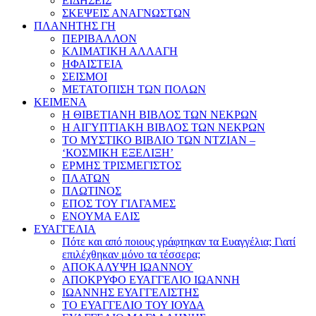
ΕΙΔΗΣΕΙΣ
ΣΚΕΨΕΙΣ ΑΝΑΓΝΩΣΤΩΝ
ΠΛΑΝΗΤΗΣ ΓΗ
ΠΕΡΙΒΑΛΛΟΝ
ΚΛΙΜΑΤΙΚΗ ΑΛΛΑΓΗ
ΗΦΑΙΣΤΕΙΑ
ΣΕΙΣΜΟΙ
ΜΕΤΑΤΟΠΙΣΗ ΤΩΝ ΠΟΛΩΝ
ΚΕΙΜΕΝΑ
Η ΘΙΒΕΤΙΑΝΗ ΒΙΒΛΟΣ ΤΩΝ ΝΕΚΡΩΝ
Η ΑΙΓΥΠΤΙΑΚΗ ΒΙΒΛΟΣ ΤΩΝ ΝΕΚΡΩΝ
ΤΟ ΜΥΣΤΙΚΟ ΒΙΒΛΙΟ ΤΩΝ ΝΤΖΙΑΝ –
‘ΚΟΣΜΙΚΗ ΕΞΕΛΙΞΗ’
ΕΡΜΗΣ ΤΡΙΣΜΕΓΙΣΤΟΣ
ΠΛΑΤΩΝ
ΠΛΩΤΙΝΟΣ
ΕΠΟΣ ΤΟΥ ΓΙΛΓΑΜΕΣ
ΕΝΟΥΜΑ ΕΛΙΣ
ΕΥΑΓΓΕΛΙΑ
Πότε και από ποιους γράφτηκαν τα Ευαγγέλια; Γιατί
επιλέχθηκαν μόνο τα τέσσερα;
ΑΠΟΚΑΛΥΨΗ ΙΩΑΝΝΟΥ
ΑΠΟΚΡΥΦΟ ΕΥΑΓΓΕΛΙΟ ΙΩΑΝΝΗ
ΙΩΑΝΝΗΣ ΕΥΑΓΓΕΛΙΣΤΗΣ
ΤΟ ΕΥΑΓΓΕΛΙΟ ΤΟΥ ΙΟΥΔΑ