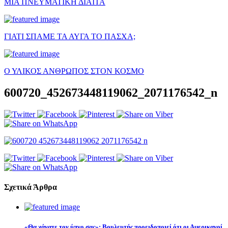
ΜΙΑ ΠΝΕΥΜΑΤΙΚΗ ΔΙΑΙΤΑ
ΓΙΑΤΙ ΣΠΑΜΕ ΤΑ ΑΥΓΑ ΤΟ ΠΑΣΧΑ;
Ο ΥΛΙΚΟΣ ΑΝΘΡΩΠΟΣ ΣΤΟΝ ΚΟΣΜΟ
600720_452673448119062_2071176542_n
Σχετικά Άρθρα
«Θα χάνατε τον ύπνο σας»: Βουλευτής προειδοποιεί ότι οι Αμερικανοί