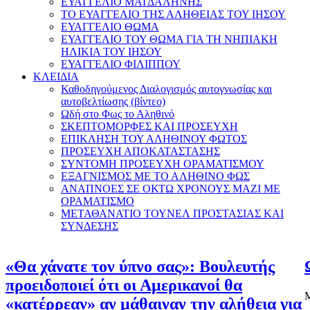
ΕΥΑΓΓΕΛΙΟ ΜΑΓΔΑΛΗΝΗΣ
ΤΟ ΕΥΑΓΓΕΛΙΟ ΤΗΣ ΑΛΗΘΕΙΑΣ ΤΟΥ ΙΗΣΟΥ
ΕΥΑΓΓΕΛΙΟ ΘΩΜΑ
ΕΥΑΓΓΕΛΙΟ ΤΟΥ ΘΩΜΑ ΓΙΑ ΤΗ ΝΗΠΙΑΚΗ
ΗΛΙΚΙΑ ΤΟΥ ΙΗΣΟΥ
ΕΥΑΓΓΕΛΙΟ ΦΙΛΙΠΠΟΥ
ΚΛΕΙΔΙΑ
Καθοδηγούμενος Διαλογισμός αυτογνωσίας και
αυτοβελτίωσης (βίντεο)
Ωδή στο Φως το Αληθινό
ΣΚΕΠΤΟΜΟΡΦΕΣ ΚΑΙ ΠΡΟΣΕΥΧΗ
ΕΠΙΚΛΗΣΗ ΤΟΥ ΑΛΗΘΙΝΟΥ ΦΩΤΟΣ
ΠΡΟΣΕΥΧΗ ΑΠΟΚΑΤΑΣΤΑΣΗΣ
ΣΥΝΤΟΜΗ ΠΡΟΣΕΥΧΗ ΟΡΑΜΑΤΙΣΜΟΥ
ΕΞΑΓΝΙΣΜΟΣ ΜΕ ΤΟ ΑΛΗΘΙΝΟ ΦΩΣ
ΑΝΑΠΝΟΕΣ ΣΕ ΟΚΤΩ ΧΡΟΝΟΥΣ ΜΑΖΙ ΜΕ
ΟΡΑΜΑΤΙΣΜΟ
ΜΕΤΑΘΑΝΑΤΙΟ ΤΟΥΝΕΛ ΠΡΟΣΤΑΣΙΑΣ ΚΑΙ
ΣΥΝΔΕΣΗΣ
«Θα χάνατε τον ύπνο σας»: Βουλευτής
προειδοποιεί ότι οι Αμερικανοί θα
Μ
«κατέρρεαν» αν μάθαιναν την αλήθεια για