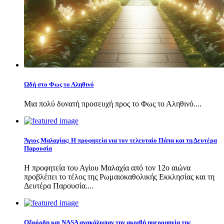
Ωδή στο Φως το Αληθινό
Μια πολύ δυνατή προσευχή προς το Φως το Αληθινό....
Άγιος Μαλαχίας: Η προφητεία για τον τελευταίο Πάπα και τη Δευτέρα
Παρουσία
Η προφητεία του Αγίου Μαλαχία από τον 12ο αιώνα
προβλέπει το τέλος της Ρωμαιοκαθολικής Εκκλησίας και τη
Δευτέρα Παρουσία....
Οξφόρδη και NASA ανακάλυψαν την ακριβή ημερομηνία της