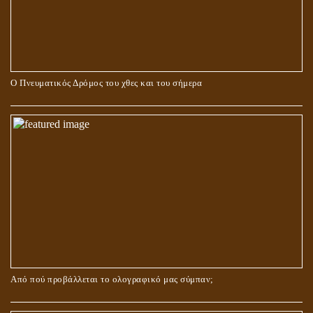
Ο Πνευματικός Δρόμος του χθες και του σήμερα
ΓΙΑΤΙ Η ΕΠΙΓΝΩΣΗ ΤΗΣ ΑΛΗΘΕΙΑΣ ΘΑ ΠΡΕΠΕΙ ΝΑ ΣΥΜΒΑΔΙΖΕΙ
ΚΑΙ ΜΕ ΕΝΑΡΕΤΗ ΖΩΗ;
Από πού προβάλλεται το ολογραφικό μας σύμπαν;