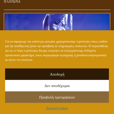
ΠΛΑΤΩΝΑ
Για να παρέχουμε την καλύτερη εμπειρία, χρησιμοποιούμε τεχνολογίες όπως cookies
για την αποθήκευση ή/και την πρόσβαση σε πληροφορίες συσκευών. Η συγκατάθεση
για τις εν λόγω τεχνολογίες θα μας επιτρέψει να επεξεργαστούμε δεδομένα
προσωπικού χαρακτήρα, όπως συμπεριφορά περιήγησης ή μοναδικά αναγνωριστικά
σε αυτόν τον ιστότοπο.
ΕΤΟΙΜΑΖΟΥΝ ΤΟ ΝΕΟ (ΥΒΡΙΔΙΚΟ) ΕΙΔΟΣ ΑΝΘΡΩΠΟΥ;
Αποδοχή
Δεν αποδέχομαι
Προβολή προτιμήσεων
Πολιτική Cookies