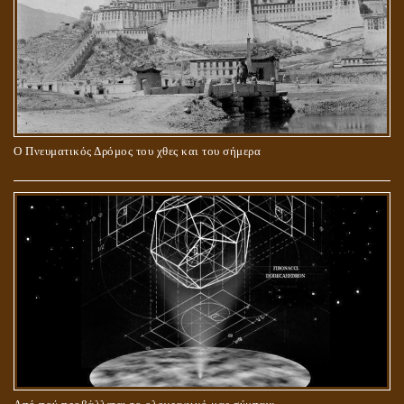
Ο Πνευματικός Δρόμος του χθες και του σήμερα
ΓΙΑΤΙ Η ΕΠΙΓΝΩΣΗ ΤΗΣ ΑΛΗΘΕΙΑΣ ΘΑ ΠΡΕΠΕΙ ΝΑ ΣΥΜΒΑΔΙΖΕΙ
ΚΑΙ ΜΕ ΕΝΑΡΕΤΗ ΖΩΗ;