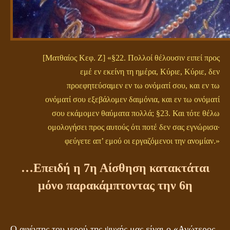
[Ματθαίος Κεφ. Ζ] «§22. Πολλοί θέλουσιν ειπεί προς
εμέ εν εκείνη τη ημέρα, Κύριε, Κύριε, δεν
προεφητεύσαμεν εν τω ονόματί σου, και εν τω
ονόματί σου εξεβάλομεν δαιμόνια, και εν τω ονόματί
σου εκάμομεν θαύματα πολλά; §23. Και τότε θέλω
ομολογήσει προς αυτούς ότι ποτέ δεν σας εγνώρισα·
φεύγετε απ’ εμού οι εργαζόμενοι την ανομίαν.»
…Επειδή η 7η Αίσθηση κατακτάται
μόνο παρακάμπτοντας την 6η
Ο αφέντης του ιερού της ψυχής μας είναι ο «Ανώτερος