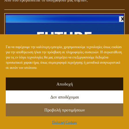
Από πού προβάλλεται το ολογραφικό μας σύμπαν;
ΑΓΑΠΗ: ΚΑΤΑΣΤΑΣΗ Ή ΣΥΝΑΙΣΘΗΜΑ?
Για να παρέχουμε την καλύτερη εμπειρία, χρησιμοποιούμε τεχνολογίες όπως cookies
για την αποθήκευση ή/και την πρόσβαση σε πληροφορίες συσκευών. Η συγκατάθεση
για τις εν λόγω τεχνολογίες θα μας επιτρέψει να επεξεργαστούμε δεδομένα
προσωπικού χαρακτήρα, όπως συμπεριφορά περιήγησης ή μοναδικά αναγνωριστικά
σε αυτόν τον ιστότοπο.
ΕΝΑΣ ΜΠΟΥΣΟΥΛΑΣ ΓΙΑ ΤΑ ΜΕΛΛΟΥΜΕΝΑ
Αποδοχή
Η ΕΠΑΦΗ ΜΕ ΤΟ ΠΝΕΥΜΑ
Δεν αποδέχομαι
Προβολή προτιμήσεων
Πολιτική Cookies