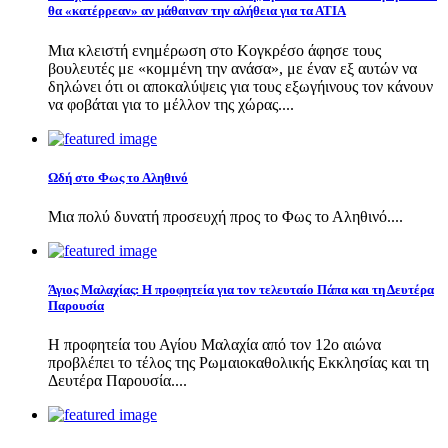
θα «κατέρρεαν» αν μάθαιναν την αλήθεια για τα ΑΤΙΑ
Μια κλειστή ενημέρωση στο Κογκρέσο άφησε τους
βουλευτές με «κομμένη την ανάσα», με έναν εξ αυτών να
δηλώνει ότι οι αποκαλύψεις για τους εξωγήινους τον κάνουν
να φοβάται για το μέλλον της χώρας....
Ωδή στο Φως το Αληθινό
Μια πολύ δυνατή προσευχή προς το Φως το Αληθινό....
Άγιος Μαλαχίας: Η προφητεία για τον τελευταίο Πάπα και τη Δευτέρα
Παρουσία
Η προφητεία του Αγίου Μαλαχία από τον 12ο αιώνα
προβλέπει το τέλος της Ρωμαιοκαθολικής Εκκλησίας και τη
Δευτέρα Παρουσία....