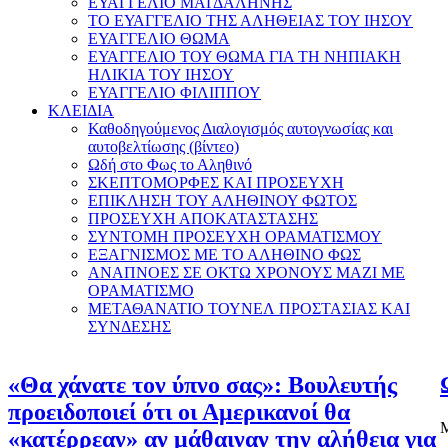
ΕΥΑΓΓΕΛΙΟ ΜΑΓΔΑΛΗΝΗΣ
ΤΟ ΕΥΑΓΓΕΛΙΟ ΤΗΣ ΑΛΗΘΕΙΑΣ ΤΟΥ ΙΗΣΟΥ
ΕΥΑΓΓΕΛΙΟ ΘΩΜΑ
ΕΥΑΓΓΕΛΙΟ ΤΟΥ ΘΩΜΑ ΓΙΑ ΤΗ ΝΗΠΙΑΚΗ
ΗΛΙΚΙΑ ΤΟΥ ΙΗΣΟΥ
ΕΥΑΓΓΕΛΙΟ ΦΙΛΙΠΠΟΥ
ΚΛΕΙΔΙΑ
Καθοδηγούμενος Διαλογισμός αυτογνωσίας και
αυτοβελτίωσης (βίντεο)
Ωδή στο Φως το Αληθινό
ΣΚΕΠΤΟΜΟΡΦΕΣ ΚΑΙ ΠΡΟΣΕΥΧΗ
ΕΠΙΚΛΗΣΗ ΤΟΥ ΑΛΗΘΙΝΟΥ ΦΩΤΟΣ
ΠΡΟΣΕΥΧΗ ΑΠΟΚΑΤΑΣΤΑΣΗΣ
ΣΥΝΤΟΜΗ ΠΡΟΣΕΥΧΗ ΟΡΑΜΑΤΙΣΜΟΥ
ΕΞΑΓΝΙΣΜΟΣ ΜΕ ΤΟ ΑΛΗΘΙΝΟ ΦΩΣ
ΑΝΑΠΝΟΕΣ ΣΕ ΟΚΤΩ ΧΡΟΝΟΥΣ ΜΑΖΙ ΜΕ
ΟΡΑΜΑΤΙΣΜΟ
ΜΕΤΑΘΑΝΑΤΙΟ ΤΟΥΝΕΛ ΠΡΟΣΤΑΣΙΑΣ ΚΑΙ
ΣΥΝΔΕΣΗΣ
«Θα χάνατε τον ύπνο σας»: Βουλευτής
προειδοποιεί ότι οι Αμερικανοί θα
Μ
«κατέρρεαν» αν μάθαιναν την αλήθεια για