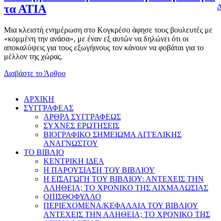
Δ
τα ΑΤΙΑ
Μια κλειστή ενημέρωση στο Κογκρέσο άφησε τους βουλευτές με
«κομμένη την ανάσα», με έναν εξ αυτών να δηλώνει ότι οι
αποκαλύψεις για τους εξωγήινους τον κάνουν να φοβάται για το
μέλλον της χώρας.
Διαβάστε το Άρθρο
AΡΧΙΚΗ
ΣΥΓΓΡΑΦΕΑΣ
ΑΡΘΡΑ ΣΥΓΓΡΑΦΕΩΣ
ΣΥΧΝΕΣ ΕΡΩΤΗΣΕΙΣ
ΒΙΟΓΡΑΦΙΚΟ ΣΗΜΕΙΩΜΑ ΑΓΓΕΛΙΚΗΣ
ΑΝΑΓΝΩΣΤΟΥ
ΤΟ ΒΙΒΛΙΟ
ΚΕΝΤΡΙΚΗ ΙΔΕΑ
Η ΠΑΡΟΥΣΙΑΣΗ ΤΟΥ ΒΙΒΛΙΟΥ
Η ΕΙΣΑΓΩΓΗ ΤΟΥ ΒΙΒΛΙΟΥ: ΑΝΤΕΧΕΙΣ ΤΗΝ
ΑΛΗΘΕΙΑ; ΤΟ ΧΡΟΝΙΚΟ ΤΗΣ ΑΙΧΜΑΛΩΣΙΑΣ
ΟΠΙΣΘΟΦΥΛΛΟ
ΠΕΡΙΕΧΟΜΕΝΑ/ΚΕΦΑΛΑΙΑ ΤΟΥ ΒΙΒΛΙΟΥ
ΑΝΤΕΧΕΙΣ ΤΗΝ ΑΛΗΘΕΙΑ; ΤΟ ΧΡΟΝΙΚΟ ΤΗΣ