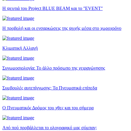
Η ψευτιά του Project BLUE BEAM και το ʺEVENTʺ
Η προβολή και οι ενσαρκώσεις της ψυχής μέσα στο χωροχρόνο
Κλιματική Αλλαγή
Συνωμοσιολογία: Το άλλο πρόσωπο της χειραγώγησης
Συμβουλές αυτεπίγνωσης: Τα Πνευματικά επίπεδα
Ο Πνευματικός Δρόμος του χθες και του σήμερα
Από πού προβάλλεται το ολογραφικό μας σύμπαν;