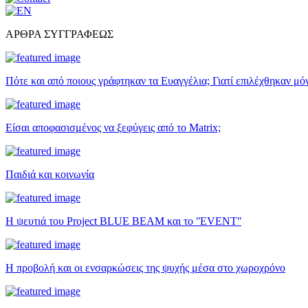
ΑΡΘΡΑ ΣΥΓΓΡΑΦΕΩΣ
Πότε και από ποιους γράφτηκαν τα Ευαγγέλια; Γιατί επιλέχθηκαν μό
Είσαι αποφασισμένος να ξεφύγεις από το Matrix;
Παιδιά και κοινωνία
Η ψευτιά του Project BLUE BEAM και το ʺEVENTʺ
Η προβολή και οι ενσαρκώσεις της ψυχής μέσα στο χωροχρόνο