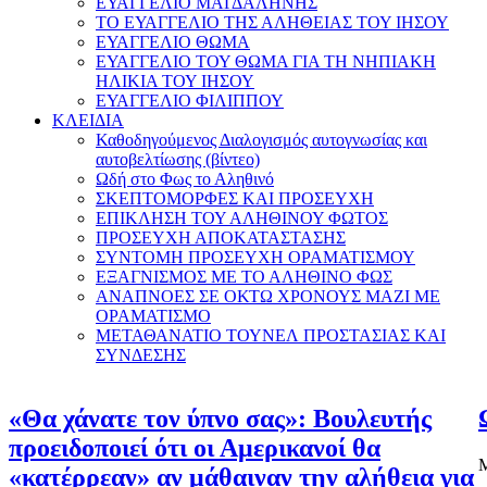
ΕΥΑΓΓΕΛΙΟ ΜΑΓΔΑΛΗΝΗΣ
ΤΟ ΕΥΑΓΓΕΛΙΟ ΤΗΣ ΑΛΗΘΕΙΑΣ ΤΟΥ ΙΗΣΟΥ
ΕΥΑΓΓΕΛΙΟ ΘΩΜΑ
ΕΥΑΓΓΕΛΙΟ ΤΟΥ ΘΩΜΑ ΓΙΑ ΤΗ ΝΗΠΙΑΚΗ
ΗΛΙΚΙΑ ΤΟΥ ΙΗΣΟΥ
ΕΥΑΓΓΕΛΙΟ ΦΙΛΙΠΠΟΥ
ΚΛΕΙΔΙΑ
Καθοδηγούμενος Διαλογισμός αυτογνωσίας και
αυτοβελτίωσης (βίντεο)
Ωδή στο Φως το Αληθινό
ΣΚΕΠΤΟΜΟΡΦΕΣ ΚΑΙ ΠΡΟΣΕΥΧΗ
ΕΠΙΚΛΗΣΗ ΤΟΥ ΑΛΗΘΙΝΟΥ ΦΩΤΟΣ
ΠΡΟΣΕΥΧΗ ΑΠΟΚΑΤΑΣΤΑΣΗΣ
ΣΥΝΤΟΜΗ ΠΡΟΣΕΥΧΗ ΟΡΑΜΑΤΙΣΜΟΥ
ΕΞΑΓΝΙΣΜΟΣ ΜΕ ΤΟ ΑΛΗΘΙΝΟ ΦΩΣ
ΑΝΑΠΝΟΕΣ ΣΕ ΟΚΤΩ ΧΡΟΝΟΥΣ ΜΑΖΙ ΜΕ
ΟΡΑΜΑΤΙΣΜΟ
ΜΕΤΑΘΑΝΑΤΙΟ ΤΟΥΝΕΛ ΠΡΟΣΤΑΣΙΑΣ ΚΑΙ
ΣΥΝΔΕΣΗΣ
«Θα χάνατε τον ύπνο σας»: Βουλευτής
προειδοποιεί ότι οι Αμερικανοί θα
Μ
«κατέρρεαν» αν μάθαιναν την αλήθεια για