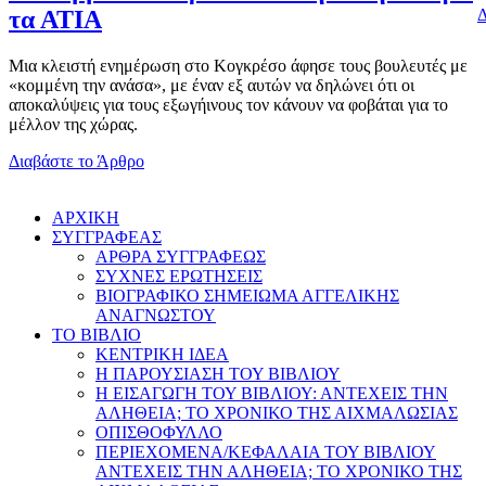
Δ
τα ΑΤΙΑ
Μια κλειστή ενημέρωση στο Κογκρέσο άφησε τους βουλευτές με
«κομμένη την ανάσα», με έναν εξ αυτών να δηλώνει ότι οι
αποκαλύψεις για τους εξωγήινους τον κάνουν να φοβάται για το
μέλλον της χώρας.
Διαβάστε το Άρθρο
AΡΧΙΚΗ
ΣΥΓΓΡΑΦΕΑΣ
ΑΡΘΡΑ ΣΥΓΓΡΑΦΕΩΣ
ΣΥΧΝΕΣ ΕΡΩΤΗΣΕΙΣ
ΒΙΟΓΡΑΦΙΚΟ ΣΗΜΕΙΩΜΑ ΑΓΓΕΛΙΚΗΣ
ΑΝΑΓΝΩΣΤΟΥ
ΤΟ ΒΙΒΛΙΟ
ΚΕΝΤΡΙΚΗ ΙΔΕΑ
Η ΠΑΡΟΥΣΙΑΣΗ ΤΟΥ ΒΙΒΛΙΟΥ
Η ΕΙΣΑΓΩΓΗ ΤΟΥ ΒΙΒΛΙΟΥ: ΑΝΤΕΧΕΙΣ ΤΗΝ
ΑΛΗΘΕΙΑ; ΤΟ ΧΡΟΝΙΚΟ ΤΗΣ ΑΙΧΜΑΛΩΣΙΑΣ
ΟΠΙΣΘΟΦΥΛΛΟ
ΠΕΡΙΕΧΟΜΕΝΑ/ΚΕΦΑΛΑΙΑ ΤΟΥ ΒΙΒΛΙΟΥ
ΑΝΤΕΧΕΙΣ ΤΗΝ ΑΛΗΘΕΙΑ; ΤΟ ΧΡΟΝΙΚΟ ΤΗΣ