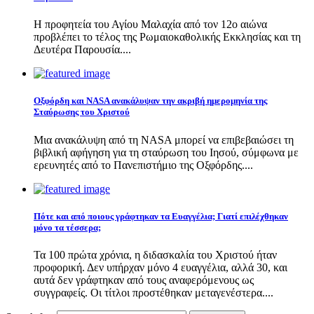
Η προφητεία του Αγίου Μαλαχία από τον 12ο αιώνα
προβλέπει το τέλος της Ρωμαιοκαθολικής Εκκλησίας και τη
Δευτέρα Παρουσία....
Οξφόρδη και NASA ανακάλυψαν την ακριβή ημερομηνία της
Σταύρωσης του Χριστού
Μια ανακάλυψη από τη NASA μπορεί να επιβεβαιώσει τη
βιβλική αφήγηση για τη σταύρωση του Ιησού, σύμφωνα με
ερευνητές από το Πανεπιστήμιο της Οξφόρδης....
Πότε και από ποιους γράφτηκαν τα Ευαγγέλια; Γιατί επιλέχθηκαν
μόνο τα τέσσερα;
Τα 100 πρώτα χρόνια, η διδασκαλία του Χριστού ήταν
προφορική. Δεν υπήρχαν μόνο 4 ευαγγέλια, αλλά 30, και
αυτά δεν γράφτηκαν από τους αναφερόμενους ως
συγγραφείς. Οι τίτλοι προστέθηκαν μεταγενέστερα....