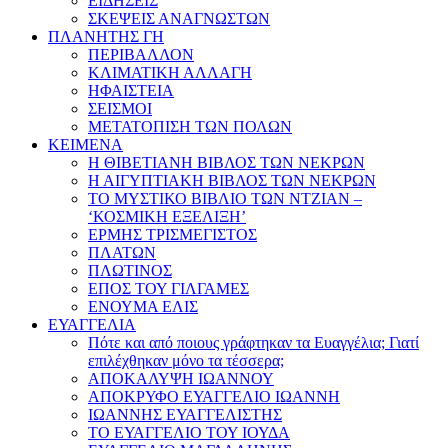
ΕΙΔΗΣΕΙΣ
ΣΚΕΨΕΙΣ ΑΝΑΓΝΩΣΤΩΝ
ΠΛΑΝΗΤΗΣ ΓΗ
ΠΕΡΙΒΑΛΛΟΝ
ΚΛΙΜΑΤΙΚΗ ΑΛΛΑΓΗ
ΗΦΑΙΣΤΕΙΑ
ΣΕΙΣΜΟΙ
ΜΕΤΑΤΟΠΙΣΗ ΤΩΝ ΠΟΛΩΝ
ΚΕΙΜΕΝΑ
Η ΘΙΒΕΤΙΑΝΗ ΒΙΒΛΟΣ ΤΩΝ ΝΕΚΡΩΝ
Η ΑΙΓΥΠΤΙΑΚΗ ΒΙΒΛΟΣ ΤΩΝ ΝΕΚΡΩΝ
ΤΟ ΜΥΣΤΙΚΟ ΒΙΒΛΙΟ ΤΩΝ ΝΤΖΙΑΝ –
‘ΚΟΣΜΙΚΗ ΕΞΕΛΙΞΗ’
ΕΡΜΗΣ ΤΡΙΣΜΕΓΙΣΤΟΣ
ΠΛΑΤΩΝ
ΠΛΩΤΙΝΟΣ
ΕΠΟΣ ΤΟΥ ΓΙΛΓΑΜΕΣ
ΕΝΟΥΜΑ ΕΛΙΣ
ΕΥΑΓΓΕΛΙΑ
Πότε και από ποιους γράφτηκαν τα Ευαγγέλια; Γιατί
επιλέχθηκαν μόνο τα τέσσερα;
ΑΠΟΚΑΛΥΨΗ ΙΩΑΝΝΟΥ
ΑΠΟΚΡΥΦΟ ΕΥΑΓΓΕΛΙΟ ΙΩΑΝΝΗ
ΙΩΑΝΝΗΣ ΕΥΑΓΓΕΛΙΣΤΗΣ
ΤΟ ΕΥΑΓΓΕΛΙΟ ΤΟΥ ΙΟΥΔΑ