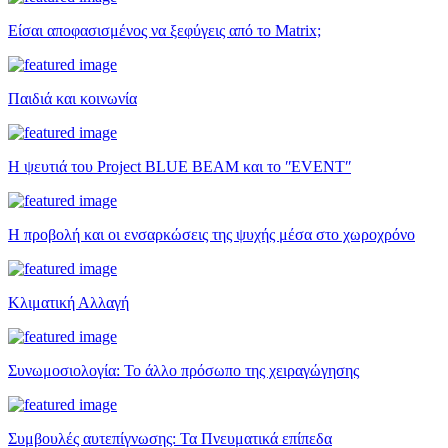
Είσαι αποφασισμένος να ξεφύγεις από το Matrix;
Παιδιά και κοινωνία
Η ψευτιά του Project BLUE BEAM και το ʺEVENTʺ
Η προβολή και οι ενσαρκώσεις της ψυχής μέσα στο χωροχρόνο
Κλιματική Αλλαγή
Συνωμοσιολογία: Το άλλο πρόσωπο της χειραγώγησης
Συμβουλές αυτεπίγνωσης: Τα Πνευματικά επίπεδα