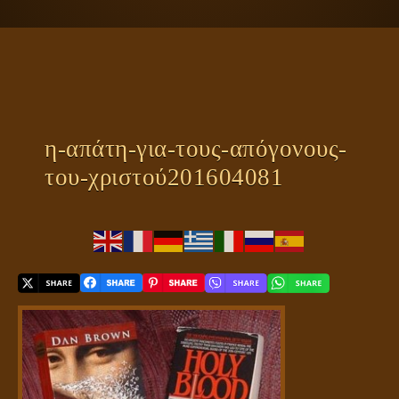
ΠΛΑΝΗΤΗΣ ΓΗ
ΚΕΙΜΕΝΑ
ΕΥΑΓΓΕΛΙΑ
ΚΛΕΙΔΙΑ
η-απάτη-για-τους-απόγονους-
του-χριστού201604081