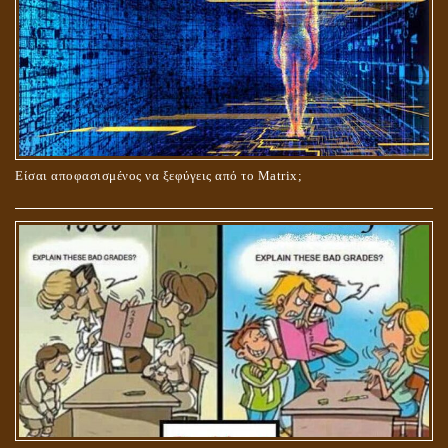
ΟΙ ΑΙΤΙΕΣ ΓΙΑ ΤΗΝ ΕΠΙΘΕΤΙΚΗ ΣΥΜΠΕΡΙΦΟΡΑ ΤΟΥ ΧΡΙΣΤΟΥ ΣΤΑ
ΝΗΠΙΑΚΑ ΤΟΥ ΧΡΟΝΙΑ
Είσαι αποφασισμένος να ξεφύγεις από το Matrix;
ΚΑΥΣΗ Ή ΤΑΦΗ ΤΩΝ ΝΕΚΡΩΝ?