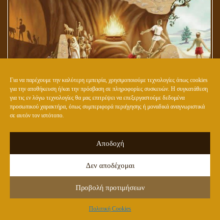
Για να παρέχουμε την καλύτερη εμπειρία, χρησιμοποιούμε τεχνολογίες όπως cookies
για την αποθήκευση ή/και την πρόσβαση σε πληροφορίες συσκευών. Η συγκατάθεση
για τις εν λόγω τεχνολογίες θα μας επιτρέψει να επεξεργαστούμε δεδομένα
Ο ΚΟΣΜΟΣ ΤΟΥ ΑΓΑΘΟΥ ΒΡΙΣΚΕΤΑΙ ΕΞΩ ΑΠΟ ΤΟ ΣΠΗΛΑΙΟ ΤΟΥ
προσωπικού χαρακτήρα, όπως συμπεριφορά περιήγησης ή μοναδικά αναγνωριστικά
σε αυτόν τον ιστότοπο.
ΠΛΑΤΩΝΑ
Αποδοχή
Δεν αποδέχομαι
Προβολή προτιμήσεων
Πολιτική Cookies