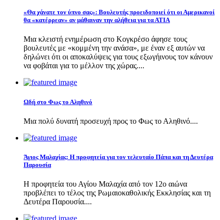
«Θα χάνατε τον ύπνο σας»: Βουλευτής προειδοποιεί ότι οι Αμερικανοί
θα «κατέρρεαν» αν μάθαιναν την αλήθεια για τα ΑΤΙΑ
Μια κλειστή ενημέρωση στο Κογκρέσο άφησε τους
βουλευτές με «κομμένη την ανάσα», με έναν εξ αυτών να
δηλώνει ότι οι αποκαλύψεις για τους εξωγήινους τον κάνουν
να φοβάται για το μέλλον της χώρας....
Ωδή στο Φως το Αληθινό
Μια πολύ δυνατή προσευχή προς το Φως το Αληθινό....
Άγιος Μαλαχίας: Η προφητεία για τον τελευταίο Πάπα και τη Δευτέρα
Παρουσία
Η προφητεία του Αγίου Μαλαχία από τον 12ο αιώνα
προβλέπει το τέλος της Ρωμαιοκαθολικής Εκκλησίας και τη
Δευτέρα Παρουσία....