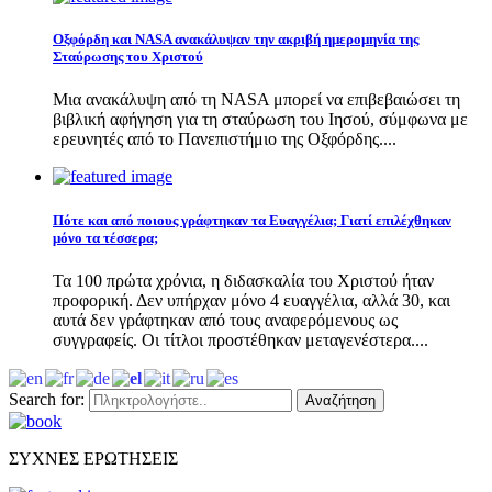
Οξφόρδη και NASA ανακάλυψαν την ακριβή ημερομηνία της
Σταύρωσης του Χριστού
Μια ανακάλυψη από τη NASA μπορεί να επιβεβαιώσει τη
βιβλική αφήγηση για τη σταύρωση του Ιησού, σύμφωνα με
ερευνητές από το Πανεπιστήμιο της Οξφόρδης....
Πότε και από ποιους γράφτηκαν τα Ευαγγέλια; Γιατί επιλέχθηκαν
μόνο τα τέσσερα;
Τα 100 πρώτα χρόνια, η διδασκαλία του Χριστού ήταν
προφορική. Δεν υπήρχαν μόνο 4 ευαγγέλια, αλλά 30, και
αυτά δεν γράφτηκαν από τους αναφερόμενους ως
συγγραφείς. Οι τίτλοι προστέθηκαν μεταγενέστερα....
Search for:
Αναζήτηση
ΣΥΧΝΕΣ ΕΡΩΤΗΣΕΙΣ