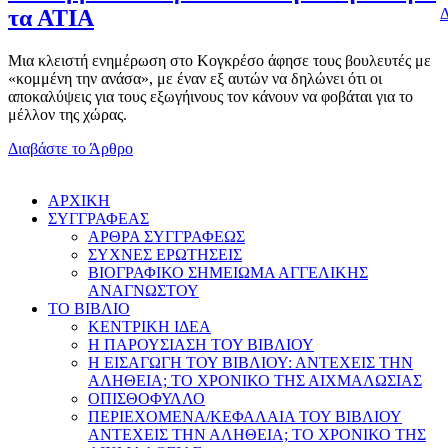
Δ
τα ΑΤΙΑ
Μια κλειστή ενημέρωση στο Κογκρέσο άφησε τους βουλευτές με
«κομμένη την ανάσα», με έναν εξ αυτών να δηλώνει ότι οι
αποκαλύψεις για τους εξωγήινους τον κάνουν να φοβάται για το
μέλλον της χώρας.
Διαβάστε το Άρθρο
AΡΧΙΚΗ
ΣΥΓΓΡΑΦΕΑΣ
ΑΡΘΡΑ ΣΥΓΓΡΑΦΕΩΣ
ΣΥΧΝΕΣ ΕΡΩΤΗΣΕΙΣ
ΒΙΟΓΡΑΦΙΚΟ ΣΗΜΕΙΩΜΑ ΑΓΓΕΛΙΚΗΣ
ΑΝΑΓΝΩΣΤΟΥ
ΤΟ ΒΙΒΛΙΟ
ΚΕΝΤΡΙΚΗ ΙΔΕΑ
Η ΠΑΡΟΥΣΙΑΣΗ ΤΟΥ ΒΙΒΛΙΟΥ
Η ΕΙΣΑΓΩΓΗ ΤΟΥ ΒΙΒΛΙΟΥ: ΑΝΤΕΧΕΙΣ ΤΗΝ
ΑΛΗΘΕΙΑ; ΤΟ ΧΡΟΝΙΚΟ ΤΗΣ ΑΙΧΜΑΛΩΣΙΑΣ
ΟΠΙΣΘΟΦΥΛΛΟ
ΠΕΡΙΕΧΟΜΕΝΑ/ΚΕΦΑΛΑΙΑ ΤΟΥ ΒΙΒΛΙΟΥ
ΑΝΤΕΧΕΙΣ ΤΗΝ ΑΛΗΘΕΙΑ; ΤΟ ΧΡΟΝΙΚΟ ΤΗΣ