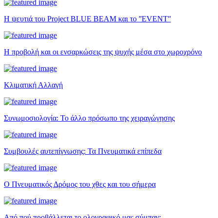
Η ψευτιά του Project BLUE BEAM και το ʺEVENTʺ
Η προβολή και οι ενσαρκώσεις της ψυχής μέσα στο χωροχρόνο
Κλιματική Αλλαγή
Συνωμοσιολογία: Το άλλο πρόσωπο της χειραγώγησης
Συμβουλές αυτεπίγνωσης: Τα Πνευματικά επίπεδα
Ο Πνευματικός Δρόμος του χθες και του σήμερα
Από πού προβάλλεται το ολογραφικό μας σύμπαν;