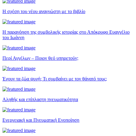
Η σχέση του νέου αναγνώστη με το βιβλίο
Η παρανόηση της συμβολικής ιστορίας στο Απόκρυφο Ευαγγέλιο
του Ιωάννη
Περί Αγγέλων – Ποιον θεό υπηρετούν;
Έχουν τα ζώα ψυχή; Τι συμβαίνει με τον θάνατό τους;
Αληθής και επίπλαστη πνευματικότητα
Ενεργειακή και Πνευματική Ενοποίηση