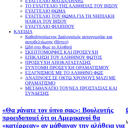
ΕΥΑΓΓΕΛΙΟ ΜΑΓΔΑΛΗΝΗΣ
ΤΟ ΕΥΑΓΓΕΛΙΟ ΤΗΣ ΑΛΗΘΕΙΑΣ ΤΟΥ ΙΗΣΟΥ
ΕΥΑΓΓΕΛΙΟ ΘΩΜΑ
ΕΥΑΓΓΕΛΙΟ ΤΟΥ ΘΩΜΑ ΓΙΑ ΤΗ ΝΗΠΙΑΚΗ
ΗΛΙΚΙΑ ΤΟΥ ΙΗΣΟΥ
ΕΥΑΓΓΕΛΙΟ ΦΙΛΙΠΠΟΥ
ΚΛΕΙΔΙΑ
Καθοδηγούμενος Διαλογισμός αυτογνωσίας και
αυτοβελτίωσης (βίντεο)
Ωδή στο Φως το Αληθινό
ΣΚΕΠΤΟΜΟΡΦΕΣ ΚΑΙ ΠΡΟΣΕΥΧΗ
ΕΠΙΚΛΗΣΗ ΤΟΥ ΑΛΗΘΙΝΟΥ ΦΩΤΟΣ
ΠΡΟΣΕΥΧΗ ΑΠΟΚΑΤΑΣΤΑΣΗΣ
ΣΥΝΤΟΜΗ ΠΡΟΣΕΥΧΗ ΟΡΑΜΑΤΙΣΜΟΥ
ΕΞΑΓΝΙΣΜΟΣ ΜΕ ΤΟ ΑΛΗΘΙΝΟ ΦΩΣ
ΑΝΑΠΝΟΕΣ ΣΕ ΟΚΤΩ ΧΡΟΝΟΥΣ ΜΑΖΙ ΜΕ
ΟΡΑΜΑΤΙΣΜΟ
ΜΕΤΑΘΑΝΑΤΙΟ ΤΟΥΝΕΛ ΠΡΟΣΤΑΣΙΑΣ ΚΑΙ
ΣΥΝΔΕΣΗΣ
«Θα χάνατε τον ύπνο σας»: Βουλευτής
προειδοποιεί ότι οι Αμερικανοί θα
Μ
«κατέρρεαν» αν μάθαιναν την αλήθεια για