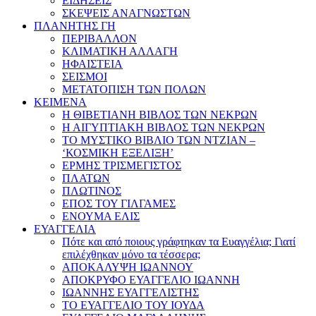
ΕΙΔΗΣΕΙΣ
ΣΚΕΨΕΙΣ ΑΝΑΓΝΩΣΤΩΝ
ΠΛΑΝΗΤΗΣ ΓΗ
ΠΕΡΙΒΑΛΛΟΝ
ΚΛΙΜΑΤΙΚΗ ΑΛΛΑΓΗ
ΗΦΑΙΣΤΕΙΑ
ΣΕΙΣΜΟΙ
ΜΕΤΑΤΟΠΙΣΗ ΤΩΝ ΠΟΛΩΝ
ΚΕΙΜΕΝΑ
Η ΘΙΒΕΤΙΑΝΗ ΒΙΒΛΟΣ ΤΩΝ ΝΕΚΡΩΝ
Η ΑΙΓΥΠΤΙΑΚΗ ΒΙΒΛΟΣ ΤΩΝ ΝΕΚΡΩΝ
ΤΟ ΜΥΣΤΙΚΟ ΒΙΒΛΙΟ ΤΩΝ ΝΤΖΙΑΝ –
‘ΚΟΣΜΙΚΗ ΕΞΕΛΙΞΗ’
ΕΡΜΗΣ ΤΡΙΣΜΕΓΙΣΤΟΣ
ΠΛΑΤΩΝ
ΠΛΩΤΙΝΟΣ
ΕΠΟΣ ΤΟΥ ΓΙΛΓΑΜΕΣ
ΕΝΟΥΜΑ ΕΛΙΣ
ΕΥΑΓΓΕΛΙΑ
Πότε και από ποιους γράφτηκαν τα Ευαγγέλια; Γιατί
επιλέχθηκαν μόνο τα τέσσερα;
ΑΠΟΚΑΛΥΨΗ ΙΩΑΝΝΟΥ
ΑΠΟΚΡΥΦΟ ΕΥΑΓΓΕΛΙΟ ΙΩΑΝΝΗ
ΙΩΑΝΝΗΣ ΕΥΑΓΓΕΛΙΣΤΗΣ
ΤΟ ΕΥΑΓΓΕΛΙΟ ΤΟΥ ΙΟΥΔΑ