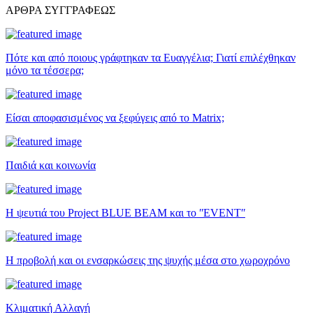
ΑΡΘΡΑ ΣΥΓΓΡΑΦΕΩΣ
Πότε και από ποιους γράφτηκαν τα Ευαγγέλια; Γιατί επιλέχθηκαν
μόνο τα τέσσερα;
Είσαι αποφασισμένος να ξεφύγεις από το Matrix;
Παιδιά και κοινωνία
Η ψευτιά του Project BLUE BEAM και το ʺEVENTʺ
Η προβολή και οι ενσαρκώσεις της ψυχής μέσα στο χωροχρόνο
Κλιματική Αλλαγή