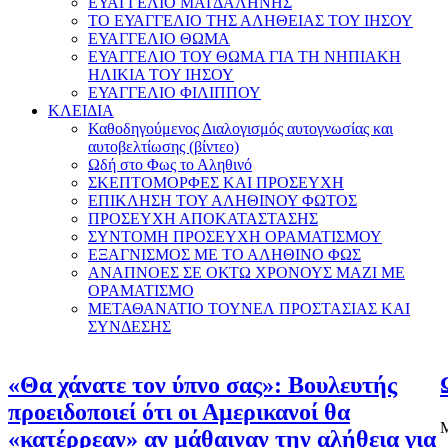
ΕΥΑΓΓΕΛΙΟ ΜΑΓΔΑΛΗΝΗΣ
ΤΟ ΕΥΑΓΓΕΛΙΟ ΤΗΣ ΑΛΗΘΕΙΑΣ ΤΟΥ ΙΗΣΟΥ
ΕΥΑΓΓΕΛΙΟ ΘΩΜΑ
ΕΥΑΓΓΕΛΙΟ ΤΟΥ ΘΩΜΑ ΓΙΑ ΤΗ ΝΗΠΙΑΚΗ
ΗΛΙΚΙΑ ΤΟΥ ΙΗΣΟΥ
ΕΥΑΓΓΕΛΙΟ ΦΙΛΙΠΠΟΥ
ΚΛΕΙΔΙΑ
Καθοδηγούμενος Διαλογισμός αυτογνωσίας και
αυτοβελτίωσης (βίντεο)
Ωδή στο Φως το Αληθινό
ΣΚΕΠΤΟΜΟΡΦΕΣ ΚΑΙ ΠΡΟΣΕΥΧΗ
ΕΠΙΚΛΗΣΗ ΤΟΥ ΑΛΗΘΙΝΟΥ ΦΩΤΟΣ
ΠΡΟΣΕΥΧΗ ΑΠΟΚΑΤΑΣΤΑΣΗΣ
ΣΥΝΤΟΜΗ ΠΡΟΣΕΥΧΗ ΟΡΑΜΑΤΙΣΜΟΥ
ΕΞΑΓΝΙΣΜΟΣ ΜΕ ΤΟ ΑΛΗΘΙΝΟ ΦΩΣ
ΑΝΑΠΝΟΕΣ ΣΕ ΟΚΤΩ ΧΡΟΝΟΥΣ ΜΑΖΙ ΜΕ
ΟΡΑΜΑΤΙΣΜΟ
ΜΕΤΑΘΑΝΑΤΙΟ ΤΟΥΝΕΛ ΠΡΟΣΤΑΣΙΑΣ ΚΑΙ
ΣΥΝΔΕΣΗΣ
«Θα χάνατε τον ύπνο σας»: Βουλευτής
προειδοποιεί ότι οι Αμερικανοί θα
Μ
«κατέρρεαν» αν μάθαιναν την αλήθεια για