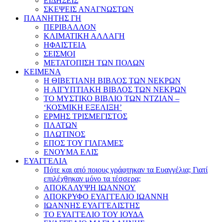
ΕΙΔΗΣΕΙΣ
ΣΚΕΨΕΙΣ ΑΝΑΓΝΩΣΤΩΝ
ΠΛΑΝΗΤΗΣ ΓΗ
ΠΕΡΙΒΑΛΛΟΝ
ΚΛΙΜΑΤΙΚΗ ΑΛΛΑΓΗ
ΗΦΑΙΣΤΕΙΑ
ΣΕΙΣΜΟΙ
ΜΕΤΑΤΟΠΙΣΗ ΤΩΝ ΠΟΛΩΝ
ΚΕΙΜΕΝΑ
Η ΘΙΒΕΤΙΑΝΗ ΒΙΒΛΟΣ ΤΩΝ ΝΕΚΡΩΝ
Η ΑΙΓΥΠΤΙΑΚΗ ΒΙΒΛΟΣ ΤΩΝ ΝΕΚΡΩΝ
ΤΟ ΜΥΣΤΙΚΟ ΒΙΒΛΙΟ ΤΩΝ ΝΤΖΙΑΝ –
‘ΚΟΣΜΙΚΗ ΕΞΕΛΙΞΗ’
ΕΡΜΗΣ ΤΡΙΣΜΕΓΙΣΤΟΣ
ΠΛΑΤΩΝ
ΠΛΩΤΙΝΟΣ
ΕΠΟΣ ΤΟΥ ΓΙΛΓΑΜΕΣ
ΕΝΟΥΜΑ ΕΛΙΣ
ΕΥΑΓΓΕΛΙΑ
Πότε και από ποιους γράφτηκαν τα Ευαγγέλια; Γιατί
επιλέχθηκαν μόνο τα τέσσερα;
ΑΠΟΚΑΛΥΨΗ ΙΩΑΝΝΟΥ
ΑΠΟΚΡΥΦΟ ΕΥΑΓΓΕΛΙΟ ΙΩΑΝΝΗ
ΙΩΑΝΝΗΣ ΕΥΑΓΓΕΛΙΣΤΗΣ
ΤΟ ΕΥΑΓΓΕΛΙΟ ΤΟΥ ΙΟΥΔΑ