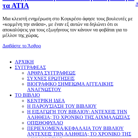
Δ
τα ΑΤΙΑ
Μια κλειστή ενημέρωση στο Κογκρέσο άφησε τους βουλευτές με
«κομμένη την ανάσα», με έναν εξ αυτών να δηλώνει ότι οι
αποκαλύψεις για τους εξωγήινους τον κάνουν να φοβάται για το
μέλλον της χώρας.
Διαβάστε το Άρθρο
AΡΧΙΚΗ
ΣΥΓΓΡΑΦΕΑΣ
ΑΡΘΡΑ ΣΥΓΓΡΑΦΕΩΣ
ΣΥΧΝΕΣ ΕΡΩΤΗΣΕΙΣ
ΒΙΟΓΡΑΦΙΚΟ ΣΗΜΕΙΩΜΑ ΑΓΓΕΛΙΚΗΣ
ΑΝΑΓΝΩΣΤΟΥ
ΤΟ ΒΙΒΛΙΟ
ΚΕΝΤΡΙΚΗ ΙΔΕΑ
Η ΠΑΡΟΥΣΙΑΣΗ ΤΟΥ ΒΙΒΛΙΟΥ
Η ΕΙΣΑΓΩΓΗ ΤΟΥ ΒΙΒΛΙΟΥ: ΑΝΤΕΧΕΙΣ ΤΗΝ
ΑΛΗΘΕΙΑ; ΤΟ ΧΡΟΝΙΚΟ ΤΗΣ ΑΙΧΜΑΛΩΣΙΑΣ
ΟΠΙΣΘΟΦΥΛΛΟ
ΠΕΡΙΕΧΟΜΕΝΑ/ΚΕΦΑΛΑΙΑ ΤΟΥ ΒΙΒΛΙΟΥ
ΑΝΤΕΧΕΙΣ ΤΗΝ ΑΛΗΘΕΙΑ; ΤΟ ΧΡΟΝΙΚΟ ΤΗΣ