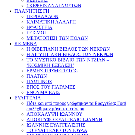
ΕΙΔΗΣΕΙΣ
ΣΚΕΨΕΙΣ ΑΝΑΓΝΩΣΤΩΝ
ΠΛΑΝΗΤΗΣ ΓΗ
ΠΕΡΙΒΑΛΛΟΝ
ΚΛΙΜΑΤΙΚΗ ΑΛΛΑΓΗ
ΗΦΑΙΣΤΕΙΑ
ΣΕΙΣΜΟΙ
ΜΕΤΑΤΟΠΙΣΗ ΤΩΝ ΠΟΛΩΝ
ΚΕΙΜΕΝΑ
Η ΘΙΒΕΤΙΑΝΗ ΒΙΒΛΟΣ ΤΩΝ ΝΕΚΡΩΝ
Η ΑΙΓΥΠΤΙΑΚΗ ΒΙΒΛΟΣ ΤΩΝ ΝΕΚΡΩΝ
ΤΟ ΜΥΣΤΙΚΟ ΒΙΒΛΙΟ ΤΩΝ ΝΤΖΙΑΝ –
‘ΚΟΣΜΙΚΗ ΕΞΕΛΙΞΗ’
ΕΡΜΗΣ ΤΡΙΣΜΕΓΙΣΤΟΣ
ΠΛΑΤΩΝ
ΠΛΩΤΙΝΟΣ
ΕΠΟΣ ΤΟΥ ΓΙΛΓΑΜΕΣ
ΕΝΟΥΜΑ ΕΛΙΣ
ΕΥΑΓΓΕΛΙΑ
Πότε και από ποιους γράφτηκαν τα Ευαγγέλια; Γιατί
επιλέχθηκαν μόνο τα τέσσερα;
ΑΠΟΚΑΛΥΨΗ ΙΩΑΝΝΟΥ
ΑΠΟΚΡΥΦΟ ΕΥΑΓΓΕΛΙΟ ΙΩΑΝΝΗ
ΙΩΑΝΝΗΣ ΕΥΑΓΓΕΛΙΣΤΗΣ
ΤΟ ΕΥΑΓΓΕΛΙΟ ΤΟΥ ΙΟΥΔΑ