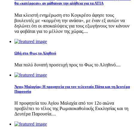
θα «κατέρρεαν» αν μάθαιναν την αλήθεια για τα ΑΤΙΑ
Μια κλειστή ενημέρωση στο Κογκρέσο άφησε τους
βουλευτές με «κομμένη την ανάσα», με έναν εξ αυτών να
δηλώνει ότι οι αποκαλύψεις για τους εξωγήινους τον κάνουν
να φοβάται για το μέλλον της χώρας....
Ωδή στο Φως το Αληθινό
Μια πολύ δυνατή προσευχή προς το Φως το Αληθινό....
Άγιος Μαλαχίας: Η προφητεία για τον τελευταίο Πάπα και τη Δευτέρα
Παρουσία
Η προφητεία του Αγίου Μαλαχία από τον 12ο αιώνα
προβλέπει το τέλος της Ρωμαιοκαθολικής Εκκλησίας και τη
Δευτέρα Παρουσία....