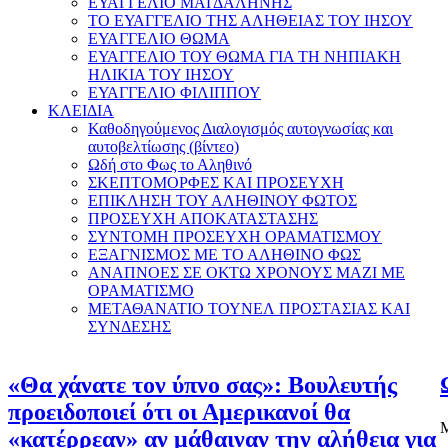
ΕΥΑΓΓΕΛΙΟ ΜΑΓΔΑΛΗΝΗΣ
ΤΟ ΕΥΑΓΓΕΛΙΟ ΤΗΣ ΑΛΗΘΕΙΑΣ ΤΟΥ ΙΗΣΟΥ
ΕΥΑΓΓΕΛΙΟ ΘΩΜΑ
ΕΥΑΓΓΕΛΙΟ ΤΟΥ ΘΩΜΑ ΓΙΑ ΤΗ ΝΗΠΙΑΚΗ
ΗΛΙΚΙΑ ΤΟΥ ΙΗΣΟΥ
ΕΥΑΓΓΕΛΙΟ ΦΙΛΙΠΠΟΥ
ΚΛΕΙΔΙΑ
Καθοδηγούμενος Διαλογισμός αυτογνωσίας και
αυτοβελτίωσης (βίντεο)
Ωδή στο Φως το Αληθινό
ΣΚΕΠΤΟΜΟΡΦΕΣ ΚΑΙ ΠΡΟΣΕΥΧΗ
ΕΠΙΚΛΗΣΗ ΤΟΥ ΑΛΗΘΙΝΟΥ ΦΩΤΟΣ
ΠΡΟΣΕΥΧΗ ΑΠΟΚΑΤΑΣΤΑΣΗΣ
ΣΥΝΤΟΜΗ ΠΡΟΣΕΥΧΗ ΟΡΑΜΑΤΙΣΜΟΥ
ΕΞΑΓΝΙΣΜΟΣ ΜΕ ΤΟ ΑΛΗΘΙΝΟ ΦΩΣ
ΑΝΑΠΝΟΕΣ ΣΕ ΟΚΤΩ ΧΡΟΝΟΥΣ ΜΑΖΙ ΜΕ
ΟΡΑΜΑΤΙΣΜΟ
ΜΕΤΑΘΑΝΑΤΙΟ ΤΟΥΝΕΛ ΠΡΟΣΤΑΣΙΑΣ ΚΑΙ
ΣΥΝΔΕΣΗΣ
«Θα χάνατε τον ύπνο σας»: Βουλευτής
προειδοποιεί ότι οι Αμερικανοί θα
Μ
«κατέρρεαν» αν μάθαιναν την αλήθεια για