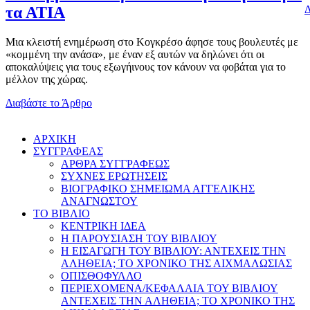
Δ
τα ΑΤΙΑ
Μια κλειστή ενημέρωση στο Κογκρέσο άφησε τους βουλευτές με
«κομμένη την ανάσα», με έναν εξ αυτών να δηλώνει ότι οι
αποκαλύψεις για τους εξωγήινους τον κάνουν να φοβάται για το
μέλλον της χώρας.
Διαβάστε το Άρθρο
AΡΧΙΚΗ
ΣΥΓΓΡΑΦΕΑΣ
ΑΡΘΡΑ ΣΥΓΓΡΑΦΕΩΣ
ΣΥΧΝΕΣ ΕΡΩΤΗΣΕΙΣ
ΒΙΟΓΡΑΦΙΚΟ ΣΗΜΕΙΩΜΑ ΑΓΓΕΛΙΚΗΣ
ΑΝΑΓΝΩΣΤΟΥ
ΤΟ ΒΙΒΛΙΟ
ΚΕΝΤΡΙΚΗ ΙΔΕΑ
Η ΠΑΡΟΥΣΙΑΣΗ ΤΟΥ ΒΙΒΛΙΟΥ
Η ΕΙΣΑΓΩΓΗ ΤΟΥ ΒΙΒΛΙΟΥ: ΑΝΤΕΧΕΙΣ ΤΗΝ
ΑΛΗΘΕΙΑ; ΤΟ ΧΡΟΝΙΚΟ ΤΗΣ ΑΙΧΜΑΛΩΣΙΑΣ
ΟΠΙΣΘΟΦΥΛΛΟ
ΠΕΡΙΕΧΟΜΕΝΑ/ΚΕΦΑΛΑΙΑ ΤΟΥ ΒΙΒΛΙΟΥ
ΑΝΤΕΧΕΙΣ ΤΗΝ ΑΛΗΘΕΙΑ; ΤΟ ΧΡΟΝΙΚΟ ΤΗΣ