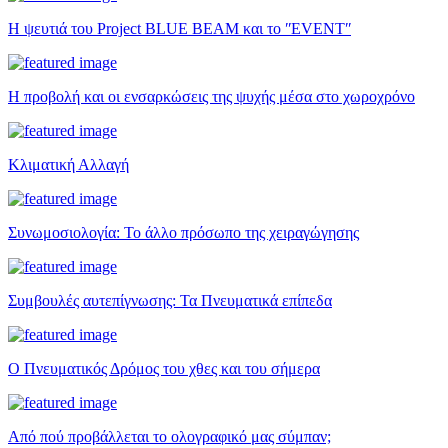
Η ψευτιά του Project BLUE BEAM και το ʺEVENTʺ
Η προβολή και οι ενσαρκώσεις της ψυχής μέσα στο χωροχρόνο
Κλιματική Αλλαγή
Συνωμοσιολογία: Το άλλο πρόσωπο της χειραγώγησης
Συμβουλές αυτεπίγνωσης: Τα Πνευματικά επίπεδα
Ο Πνευματικός Δρόμος του χθες και του σήμερα
Από πού προβάλλεται το ολογραφικό μας σύμπαν;