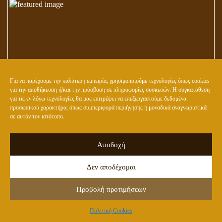
Για να παρέχουμε την καλύτερη εμπειρία, χρησιμοποιούμε τεχνολογίες όπως cookies
για την αποθήκευση ή/και την πρόσβαση σε πληροφορίες συσκευών. Η συγκατάθεση
για τις εν λόγω τεχνολογίες θα μας επιτρέψει να επεξεργαστούμε δεδομένα
προσωπικού χαρακτήρα, όπως συμπεριφορά περιήγησης ή μοναδικά αναγνωριστικά
ΠΩΣ ΜΠΟΡΟΥΜΕ ΝΑ ΚΛΕΙΣΟΥΜΕ ΟΡΙΣΤΙΚΑ ΤΟΝ ΚΥΚΛΟ ΤΩΝ
σε αυτόν τον ιστότοπο.
ΜΕΤΕΝΣΑΡΚΩΣΕΩΝ
Αποδοχή
Δεν αποδέχομαι
Προβολή προτιμήσεων
Πολιτική Cookies