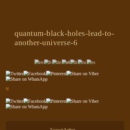
ΠΛΑΝΗΤΗΣ ΓΗ
ΚΕΙΜΕΝΑ
ΕΥΑΓΓΕΛΙΑ
quantum-black-holes-lead-to-
another-universe-6
ΚΛΕΙΔΙΑ
Σχετικά Άρθρα