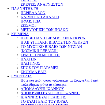
ΕΙΔΗΣΕΙΣ
ΣΚΕΨΕΙΣ ΑΝΑΓΝΩΣΤΩΝ
ΠΛΑΝΗΤΗΣ ΓΗ
ΠΕΡΙΒΑΛΛΟΝ
ΚΛΙΜΑΤΙΚΗ ΑΛΛΑΓΗ
ΗΦΑΙΣΤΕΙΑ
ΣΕΙΣΜΟΙ
ΜΕΤΑΤΟΠΙΣΗ ΤΩΝ ΠΟΛΩΝ
ΚΕΙΜΕΝΑ
Η ΘΙΒΕΤΙΑΝΗ ΒΙΒΛΟΣ ΤΩΝ ΝΕΚΡΩΝ
Η ΑΙΓΥΠΤΙΑΚΗ ΒΙΒΛΟΣ ΤΩΝ ΝΕΚΡΩΝ
ΤΟ ΜΥΣΤΙΚΟ ΒΙΒΛΙΟ ΤΩΝ ΝΤΖΙΑΝ –
‘ΚΟΣΜΙΚΗ ΕΞΕΛΙΞΗ’
ΕΡΜΗΣ ΤΡΙΣΜΕΓΙΣΤΟΣ
ΠΛΑΤΩΝ
ΠΛΩΤΙΝΟΣ
ΕΠΟΣ ΤΟΥ ΓΙΛΓΑΜΕΣ
ΕΝΟΥΜΑ ΕΛΙΣ
ΕΥΑΓΓΕΛΙΑ
Πότε και από ποιους γράφτηκαν τα Ευαγγέλια; Γιατί
επιλέχθηκαν μόνο τα τέσσερα;
ΑΠΟΚΑΛΥΨΗ ΙΩΑΝΝΟΥ
ΑΠΟΚΡΥΦΟ ΕΥΑΓΓΕΛΙΟ ΙΩΑΝΝΗ
ΙΩΑΝΝΗΣ ΕΥΑΓΓΕΛΙΣΤΗΣ
ΤΟ ΕΥΑΓΓΕΛΙΟ ΤΟΥ ΙΟΥΔΑ