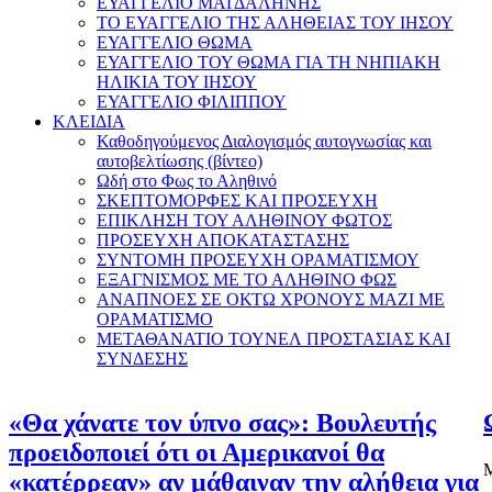
ΕΥΑΓΓΕΛΙΟ ΜΑΓΔΑΛΗΝΗΣ
ΤΟ ΕΥΑΓΓΕΛΙΟ ΤΗΣ ΑΛΗΘΕΙΑΣ ΤΟΥ ΙΗΣΟΥ
ΕΥΑΓΓΕΛΙΟ ΘΩΜΑ
ΕΥΑΓΓΕΛΙΟ ΤΟΥ ΘΩΜΑ ΓΙΑ ΤΗ ΝΗΠΙΑΚΗ
ΗΛΙΚΙΑ ΤΟΥ ΙΗΣΟΥ
ΕΥΑΓΓΕΛΙΟ ΦΙΛΙΠΠΟΥ
ΚΛΕΙΔΙΑ
Καθοδηγούμενος Διαλογισμός αυτογνωσίας και
αυτοβελτίωσης (βίντεο)
Ωδή στο Φως το Αληθινό
ΣΚΕΠΤΟΜΟΡΦΕΣ ΚΑΙ ΠΡΟΣΕΥΧΗ
ΕΠΙΚΛΗΣΗ ΤΟΥ ΑΛΗΘΙΝΟΥ ΦΩΤΟΣ
ΠΡΟΣΕΥΧΗ ΑΠΟΚΑΤΑΣΤΑΣΗΣ
ΣΥΝΤΟΜΗ ΠΡΟΣΕΥΧΗ ΟΡΑΜΑΤΙΣΜΟΥ
ΕΞΑΓΝΙΣΜΟΣ ΜΕ ΤΟ ΑΛΗΘΙΝΟ ΦΩΣ
ΑΝΑΠΝΟΕΣ ΣΕ ΟΚΤΩ ΧΡΟΝΟΥΣ ΜΑΖΙ ΜΕ
ΟΡΑΜΑΤΙΣΜΟ
ΜΕΤΑΘΑΝΑΤΙΟ ΤΟΥΝΕΛ ΠΡΟΣΤΑΣΙΑΣ ΚΑΙ
ΣΥΝΔΕΣΗΣ
«Θα χάνατε τον ύπνο σας»: Βουλευτής
προειδοποιεί ότι οι Αμερικανοί θα
Μ
«κατέρρεαν» αν μάθαιναν την αλήθεια για