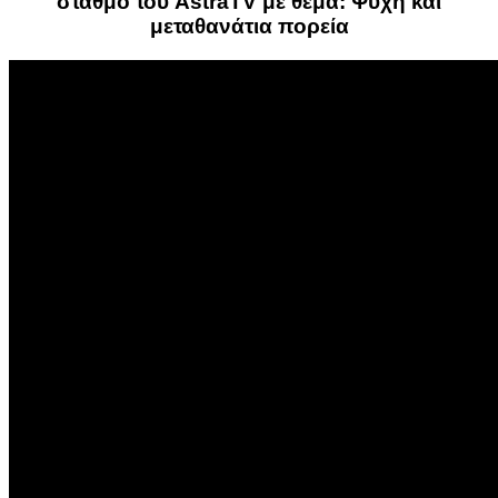
σταθμό του AstraTV με θέμα: Ψυχή και
μεταθανάτια πορεία