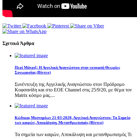
Σχετικά Άρθρα
Περί Μάτριξ: Η Αγγελική Αναγνώστου στην εκπομπή Θεωρίες
Συνωμοσίας (Βίντεο)
Συνέντευξη της Αγγελικής Αναγνώστου στον Πρόδρομο
Κοφσανίδη και στο EOE Channel στις 25/9/20, με θέμα τον
Matrix κόσμο μας....
Κώδικας Μυστηρίων 21-03-2020, Αγγελική Αναγνώστου: Τα Σημεία
των καιρών, Αποκάλυψη, Μετανθρωπισμός (Βίντεο)
Τα σημεία των καιρών, Αποκάλυψη και μετανθρωπισμός Τι