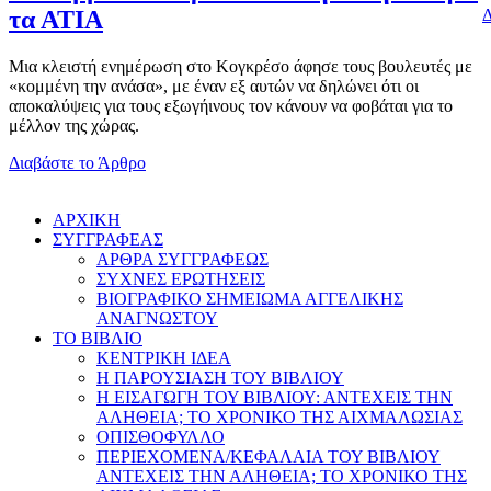
Δ
τα ΑΤΙΑ
Μια κλειστή ενημέρωση στο Κογκρέσο άφησε τους βουλευτές με
«κομμένη την ανάσα», με έναν εξ αυτών να δηλώνει ότι οι
αποκαλύψεις για τους εξωγήινους τον κάνουν να φοβάται για το
μέλλον της χώρας.
Διαβάστε το Άρθρο
AΡΧΙΚΗ
ΣΥΓΓΡΑΦΕΑΣ
ΑΡΘΡΑ ΣΥΓΓΡΑΦΕΩΣ
ΣΥΧΝΕΣ ΕΡΩΤΗΣΕΙΣ
ΒΙΟΓΡΑΦΙΚΟ ΣΗΜΕΙΩΜΑ ΑΓΓΕΛΙΚΗΣ
ΑΝΑΓΝΩΣΤΟΥ
ΤΟ ΒΙΒΛΙΟ
ΚΕΝΤΡΙΚΗ ΙΔΕΑ
Η ΠΑΡΟΥΣΙΑΣΗ ΤΟΥ ΒΙΒΛΙΟΥ
Η ΕΙΣΑΓΩΓΗ ΤΟΥ ΒΙΒΛΙΟΥ: ΑΝΤΕΧΕΙΣ ΤΗΝ
ΑΛΗΘΕΙΑ; ΤΟ ΧΡΟΝΙΚΟ ΤΗΣ ΑΙΧΜΑΛΩΣΙΑΣ
ΟΠΙΣΘΟΦΥΛΛΟ
ΠΕΡΙΕΧΟΜΕΝΑ/ΚΕΦΑΛΑΙΑ ΤΟΥ ΒΙΒΛΙΟΥ
ΑΝΤΕΧΕΙΣ ΤΗΝ ΑΛΗΘΕΙΑ; ΤΟ ΧΡΟΝΙΚΟ ΤΗΣ