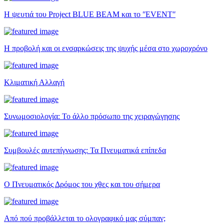
Η ψευτιά του Project BLUE BEAM και το ʺEVENTʺ
Η προβολή και οι ενσαρκώσεις της ψυχής μέσα στο χωροχρόνο
Κλιματική Αλλαγή
Συνωμοσιολογία: Το άλλο πρόσωπο της χειραγώγησης
Συμβουλές αυτεπίγνωσης: Τα Πνευματικά επίπεδα
Ο Πνευματικός Δρόμος του χθες και του σήμερα
Από πού προβάλλεται το ολογραφικό μας σύμπαν;