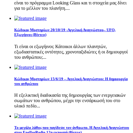
είναι το πρόγραμμα Looking Glass και τι στοιχεία μας δίνει
για το μέλλον του πλανήτη....
Κώδικας Μυστηρίων 20/10/19 -Αγγελική Αναγνώστου– UFO,
Εξωγήινοι (Βίντεο)
Τι είναι οι εξωγήινοι; Κάτοικοι άλλων πλανητών,
εξωδιαστατικές οντότητες, χρονοταξιδιώτες ή οι δημιουργοί
του ανθρώπου;...
Κώδικας Μυστηρίων 15/6/19 – Αγγελική Αναγνώστου: Η δημιουργία
του ανθρώπου
Η εξελικτική διαδικασία της δημιουργίας των ενεργειακών
σωμάτων του ανθρώπου, μέχρι την ενσάρκωσή του στο
υλικό πεδίο...
Το μεγάλο λάθος που παγίδεψε τον άνθρωπο. Η Αγγελική Αναγνώστου
στον EoellasRadio 12η εκπομπή (βίντεο)