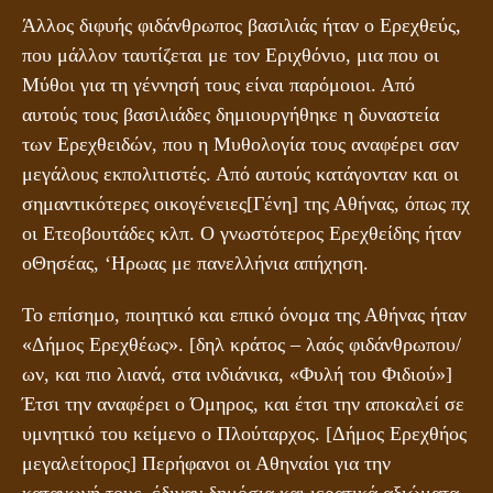
Άλλος διφυής φιδάνθρωπος βασιλιάς ήταν ο Ερεχθεύς,
που μάλλον ταυτίζεται με τον Εριχθόνιο, μια που οι
Μύθοι για τη γέννησή τους είναι παρόμοιοι. Από
αυτούς τους βασιλιάδες δημιουργήθηκε η δυναστεία
των Ερεχθειδών, που η Μυθολογία τους αναφέρει σαν
μεγάλους εκπολιτιστές. Από αυτούς κατάγονταν και οι
σημαντικότερες οικογένειες[Γένη] της Αθήνας, όπως πχ
οι Ετεοβουτάδες κλπ. Ο γνωστότερος Ερεχθείδης ήταν
οΘησέας, ‘Ηρωας με πανελλήνια απήχηση.
Το επίσημο, ποιητικό και επικό όνομα της Αθήνας ήταν
«Δήμος Ερεχθέως». [δηλ κράτος – λαός φιδάνθρωπου/
ων, και πιο λιανά, στα ινδιάνικα, «Φυλή του Φιδιού»]
Έτσι την αναφέρει ο Όμηρος, και έτσι την αποκαλεί σε
υμνητικό του κείμενο ο Πλούταρχος. [Δήμος Ερεχθήος
μεγαλείτορος] Περήφανοι οι Αθηναίοι για την
καταγωγή τους, έδιναν δημόσια και ιερατικά αξιώματα