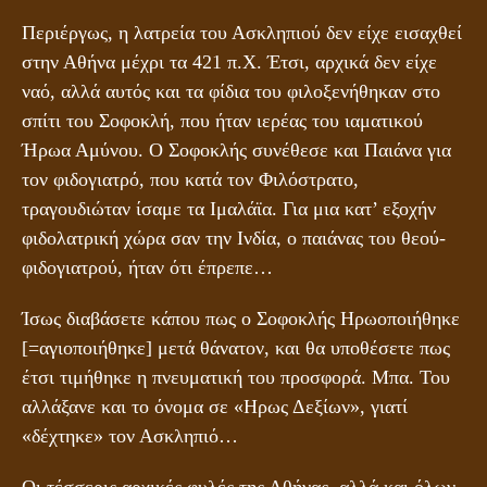
Περιέργως, η λατρεία του Ασκληπιού δεν είχε εισαχθεί
στην Αθήνα μέχρι τα 421 π.Χ. Έτσι, αρχικά δεν είχε
ναό, αλλά αυτός και τα φίδια του φιλοξενήθηκαν στο
σπίτι του Σοφοκλή, που ήταν ιερέας του ιαματικού
Ήρωα Αμύνου. Ο Σοφοκλής συνέθεσε και Παιάνα για
τον φιδογιατρό, που κατά τον Φιλόστρατο,
τραγουδιώταν ίσαμε τα Ιμαλάϊα. Για μια κατ’ εξοχήν
φιδολατρική χώρα σαν την Ινδία, ο παιάνας του θεού-
φιδογιατρού, ήταν ότι έπρεπε…
Ίσως διαβάσετε κάπου πως ο Σοφοκλής Ηρωοποιήθηκε
[=αγιοποιήθηκε] μετά θάνατον, και θα υποθέσετε πως
έτσι τιμήθηκε η πνευματική του προσφορά. Μπα. Του
αλλάξανε και το όνομα σε «Ηρως Δεξίων», γιατί
«δέχτηκε» τον Ασκληπιό…
Οι τέσσερις αρχικές φυλές της Αθήνας, αλλά και όλων