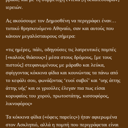
ιερειών.
Ας ακούσουμε τον Δημοσθένη να περιγράφει έναν…
τυπικό θρησκευόμενο Αθηναίο, σαν και αυτούς που
κάνουν μεγαλόσταυρους σήμερα:
«τις ημέρες, πάλι, οδηγούσες τις λατρευτικές πομπές
[«καλούς θιάσους»] μέσα στους δρόμους, [με τους
πιστούς] στεφανωμένους με μάραθο και λεύκα,
σφίγγοντας κόκκινα φίδια και κουνώντας τα πάνω από
το κεφάλι σου, φωνάζοντας ‘ευοί σαβοί’ και ‘υης άττης
άττης υής’ και οι γριούλες έλεγαν πια πως είσαι
κορυφαίος του χορού, πρωτοστάτης, κισσοφόρος,
λικνοφόρος»
Τα κόκκινα φίδια («όφεις παρείες») ήταν αφιερωμένα
στον Ασκληπιό, αλλά η πομπή που περιγράφεται είναι