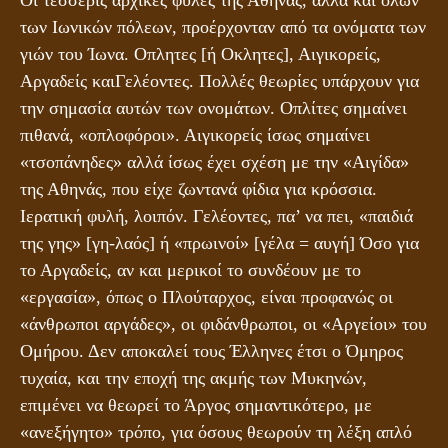
των Ιωνικών πόλεων, προέρχονταν από τα ονόματα των
γιών του Ίωνα. Οπλητες [ή Οκλητες], Αιγικορείς,
Αργαδείς καιΓελέοντες. Πολλές θεωρίες υπάρχουν για
την σημασία αυτών των ονομάτων. Οπλίτες σημαίνει
πιθανά, «οπλοφόροι». Αιγικορείς ίσως σημαίνει
«τσοπάνηδες» αλλά ίσως έχει σχέση με την «Αιγίδα»
της Αθηνάς, που είχε ζωντανά φίδια για κρόσσια.
Ιερατική φυλή, λοιπόν. Γελέοντες, πα’ να πει, «παιδιά
της γης» [γη-λαός] ή «πρωινοί» [γέλα = αυγή] Όσο για
το Αργαδείς, αν και μερικοί το συνδέουν με το
«εργασία», όπως ο Πλούταρχος, είναι προφανώς οι
«άνθρωποι αργάδες», οι φιδάνθρωποι, οι «Αργείοι» του
Ομήρου. Δεν αποκαλεί τους Έλληνες έτσι ο Όμηρος
τυχαία, και την εποχή της ακμής των Μυκηνών,
επιμένει να θεωρεί το Άργος σημαντικότερο, με
«ανεξήγητο» τρόπο, για όσους θεωρούν τη λέξη απλό