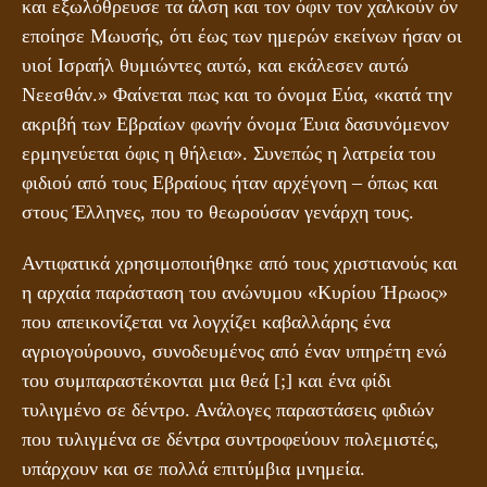
και εξωλόθρευσε τα άλση και τον όφιν τον χαλκούν όν
εποίησε Μωυσής, ότι έως των ημερών εκείνων ήσαν οι
υιοί Ισραήλ θυμιώντες αυτώ, και εκάλεσεν αυτώ
Νεεσθάν.» Φαίνεται πως και το όνομα Εύα, «κατά την
ακριβή των Εβραίων φωνήν όνομα Έυια δασυνόμενον
ερμηνεύεται όφις η θήλεια». Συνεπώς η λατρεία του
φιδιού από τους Εβραίους ήταν αρχέγονη – όπως και
στους Έλληνες, που το θεωρούσαν γενάρχη τους.
Αντιφατικά χρησιμοποιήθηκε από τους χριστιανούς και
η αρχαία παράσταση του ανώνυμου «Κυρίου Ήρωος»
που απεικονίζεται να λογχίζει καβαλλάρης ένα
αγριογούρουνο, συνοδευμένος από έναν υπηρέτη ενώ
του συμπαραστέκονται μια θεά [;] και ένα φίδι
τυλιγμένο σε δέντρο. Ανάλογες παραστάσεις φιδιών
που τυλιγμένα σε δέντρα συντροφεύουν πολεμιστές,
υπάρχουν και σε πολλά επιτύμβια μνημεία.