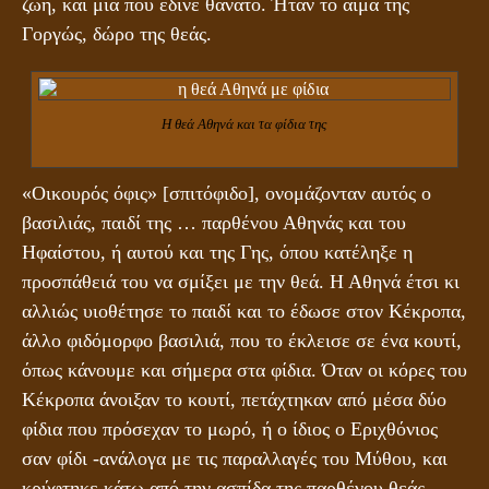
ζωή, και μια που έδινε θάνατο. Ήταν το αίμα της
Γοργώς, δώρο της θεάς.
Η θεά Αθηνά και τα φίδια της
«Οικουρός όφις» [σπιτόφιδο], ονομάζονταν αυτός ο
βασιλιάς, παιδί της … παρθένου Αθηνάς και του
Ηφαίστου, ή αυτού και της Γης, όπου κατέληξε η
προσπάθειά του να σμίξει με την θεά. Η Αθηνά έτσι κι
αλλιώς υιοθέτησε το παιδί και το έδωσε στον Κέκροπα,
άλλο φιδόμορφο βασιλιά, που το έκλεισε σε ένα κουτί,
όπως κάνουμε και σήμερα στα φίδια. Όταν οι κόρες του
Κέκροπα άνοιξαν το κουτί, πετάχτηκαν από μέσα δύο
φίδια που πρόσεχαν το μωρό, ή ο ίδιος ο Εριχθόνιος
σαν φίδι -ανάλογα με τις παραλλαγές του Μύθου, και
κρύφτηκε κάτω από την ασπίδα της παρθένου θεάς.