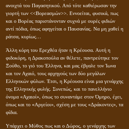
ανοιχτά του Παγασητικού. Από τότε καθιέρωσαν την
γιορτή των <<Βορεασμών>>. Εννοείται, φυσικά, πως
και ο Βορέας παριστάνονταν συχνά με ουρές φιδιών
αντί πόδια, όπως αφηγείται ο Παυσανίας. Να μη χαθεί η
ράτσα, κυρίως…
Άλλη κόρη του Ερεχθέα ήταν η Κρέουσα. Αυτή η
φιδοκόρη, η Δρακοπούλα αν θέλετε, παντρεύτηκε τον
Ξούθο, το γιό του Έλληνα, και μας έβγαλε τον Ίωνα
και τον Αχαιό, τους αρχηγούς των δύο μεγάλων
Ελληνικών φύλων. Έτσι, η Κρέουσα είναι μια γενάρχης
της Ελληνικής φυλής. Συνεπώς, και το πανελλήνιο
όνομα «Αχαιοί», όπως το συναντάμε στον Όμηρο, έχει,
όπως και το «Αργείοι», σχέση με τους «Δράκοντες», τα
φίδια.
Υπάρχει ο Μύθος πως και ο Δώρος, ο γενάρχης των