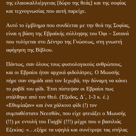
της ελαιοκαλλιέργειας [δώρο της θεάς] και της σοφίας
και τεχνογνωσίας που αυτή παρείχε.
Αυτό το έμβλημα που συνδέεται με την θεά της Σοφίας,
είναι η βάση της Εβραϊκής σύλληψης του Όφι – Σατανά
που τυλίγεται στο Δέντρο της Γνώσεως, στη γνωστή
αφήγηση της Βίβλου.
Πάντως, σαν όλους τους φυσιολογικούς ανθρώπους,
και οι Εβραίοι ήταν αρχικά φιδολάτρες. Ο Μωυσής
πήρε σαν σημάδι από τον Ιεχωβά, την δύναμη να κάνει
το ραβδί του φίδι. Έτσι πίστεψαν οι Εβραίοι πως
στάλθηκε από τον Θεό. (Έξοδος, Δ΄, 1-3 κ. έ.)
«Εθυμίαζαν» και ένα χάλκινο φίδι (!) τον
συμπαθέστατο Νεεσθάν, που είχε φτειάξει ο Μωυσής
(!!) με εντολή του Γιαχβέ (!!!) μέχρι που ο βασιλιάς
Εζεκίας: «…εξήρε τα υψηλά και συνέτριψε τας στήλας