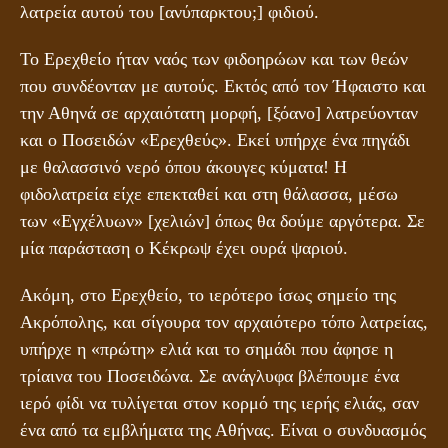
λατρεία αυτού του [ανύπαρκτου;] φιδιού.
Το Ερεχθείο ήταν ναός των φιδοηρώων και των θεών
που συνδέονταν με αυτούς. Εκτός από τον Ήφαιστο και
την Αθηνά σε αρχαιότατη μορφή, [ξόανο] λατρεύονταν
και ο Ποσειδών «Ερεχθεύς». Εκεί υπήρχε ένα πηγάδι
με θαλασσινό νερό όπου άκουγες κύματα! Η
φιδολατρεία είχε επεκταθεί και στη θάλασσα, μέσω
των «Εγχέλυων» [χελιών] όπως θα δούμε αργότερα. Σε
μία παράσταση ο Κέκρωψ έχει ουρά ψαριού.
Ακόμη, στο Ερεχθείο, το ιερότερο ίσως σημείο της
Ακρόπολης, και σίγουρα τον αρχαιότερο τόπο λατρείας,
υπήρχε η «πρώτη» ελιά και το σημάδι που άφησε η
τρίαινα του Ποσειδώνα. Σε ανάγλυφα βλέπουμε ένα
ιερό φίδι να τυλίγεται στον κορμό της ιερής ελιάς, σαν
ένα από τα εμβλήματα της Αθήνας. Είναι ο συνδυασμός