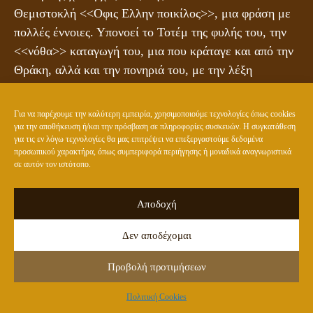
Θεμιστοκλή <<Οφις Ελλην ποικίλος>>, μια φράση με
πολλές έννοιες. Υπονοεί το Τοτέμ της φυλής του, την
<<νόθα>> καταγωγή του, μια που κράταγε και από την
Θράκη, αλλά και την πονηριά του, με την λέξη
<<ποικίλος>>. Πάντως, αυτός ο χαρακτηρισμός δεν
γίνονταν να προσβάλλει έναν στρατηγό του Δήμου
Για να παρέχουμε την καλύτερη εμπειρία, χρησιμοποιούμε τεχνολογίες όπως cookies
Ερεχθέως, εξ αίματος συγγενή με τους δράκοντες.
για την αποθήκευση ή/και την πρόσβαση σε πληροφορίες συσκευών. Η συγκατάθεση
για τις εν λόγω τεχνολογίες θα μας επιτρέψει να επεξεργαστούμε δεδομένα
Τόσα καταλάβαινε και ο Ρωξάνης…
προσωπικού χαρακτήρα, όπως συμπεριφορά περιήγησης ή μοναδικά αναγνωριστικά
σε αυτόν τον ιστότοπο.
Στο κέντρο της αρχαίας Αθήνας, στα ερείπια της
αρχαίας αγοράς, υπάρχει το κτίριο των Ερεχθειδών, με
Αποδοχή
τα αγάλματα των Δρακόντων – βασιλέων στην
πρόσοψη. Το κτίριο είναι τεράστιο [13.500 τ.μ., λέει η
Δεν αποδέχομαι
αρχαιολογία] και είναι εμφανώς κρατικό. Και όμως, η
Προβολή προτιμήσεων
αρχαιολόγοι λένε πως τα αγάλματα των Ερεχθειδών
παριστάνουν Τρίτωνες ή Γίγαντες, και ονομάζουν το
Πολιτική Cookies
κτίριο <<Παλάτι των Γιγάντων>>, ενώ μόνο οι ιδρυτές