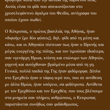
Αυτός είναι το φίδι που απεικονίζονταν στο
χρυσελεφάντινο άγαλμα του Φειδία, αντίγραφα του
οποίου έχουν σωθεί.
Ο Κέκροπας, ο πρώτος βασιλιάς της Αθήνας, ήταν
«διφυής» [με δύο φύσεις], δηλ. φίδι από τη μέση και
κάτω, και οι Αθηναίοι πίστευαν πως ήταν ο Ιδρυτής και
μέγας ευεργέτης της πόλης, και τον τιμούσαν ιδιαίτερα,
σαν «γενάρχη Ηρωα, κτίστη και επώνυμο των Αθηνών,
γηγενή και αυτόχθονα» βγαλμένο μέσα από τη γη.
Γενικά, πολλά παιδιά της Γης ήταν φιδόμορφα. Δίπλα
στο Ερεχθείο ήταν ο τάφος-ιερό του, που σε αντίθεση
με άλλα Ηρώα, ήταν υπόγειο, σα φιδότρυπα. Αντίθετα
με τον Εριχθόνιο και τον Ερεχθέα, που τους βλέπουμε
στα μνημεία σαν πλήρεις ανθρώπους, ο Κεκρωπας
παριστάνεται συνήθως σαν φιδάνθρωπος.