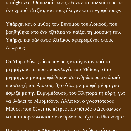
αυτόχθονες. Οι παλιοί Ίωνες έδεναν τα μαλλιά τους με
ένα χρυσό τζιτζίκι, και τους έλεγαν «τεττιγγοφόρους».
Υπάρχει και ο μύθος του Εύνομου του Λοκρού, που
βοηθήθηκε από ένα τζίτζικα να παίξει τη μουσική του.
Υπήρχε και χάλκινος τζίτζικας αφιερωμένος στους
Δελφούς.
Οι Μυρμιδόνες πίστευαν πως κατάγονταν από τα
μερμήγκια, με δύο παραλλαγές του Μύθου, α) τα
μερμήγκια μεταμορφώθηκαν σε ανθρώπους μετά από
προσευχή του Αιακού, β) ο Δίας με μορφή μέρμηγκα
έσμιξε με την Ευρυμέδουσα, του Κλήτορα τη κόρη, για
να βγάλει το Μυρμιδόνα. Αλλά και ο γνωστότερος
Μύθος, που θέλει τις πέτρες που πέταξε ο Δευκαλίων
να μεταμορφώνονται σε ανθρώπους, έχει το ίδιο νόημα.
Η εκτίμηση των Αθηναίων για τους Σκύθες σίγουρα