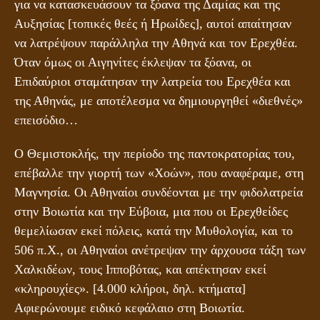
για να κατασκευάσουν τα ξόανα της Δαμίας και της
Αυξησίας [τοπικές θεές ή Ηρωίδες], αυτοί απαίτησαν
να λατρέψουν παράλληλα την Αθηνά και τον Ερεχθέα.
Όταν όμως οι Αιγηνίτες έκλεψαν τα ξόανα, οι
Επιδαύριοι σταμάτησαν την λατρεία του Ερεχθέα και
της Αθηνάς, με αποτέλεσμα να δημιουργηθεί «διεθνές»
επεισόδιο…
Ο Θεμιστοκλής, την περίοδο της παντοκρατορίας του,
επέβαλλε την γιορτή των «Χοών», που αναφέραμε, στη
Μαγνησία. Οι Αθηναίοι συνδέονται με την φιδολατρεία
στην Βοιωτία και την Εύβοια, μια που οι Ερεχθείδες
θεμελίωσαν εκεί πόλεις, κατά την Μυθολογία, και το
506 π.Χ., οι Αθηναίοι ανέτρεψαν την άρχουσα τάξη των
Χαλκιδέων, τους Ιπποβότας, και απέκτησαν εκεί
«κληρουχίες». [4.000 κλήροι, δηλ. κτήματα]
Αφιερώνουμε ειδικό κεφάλαιο στη Βοιωτία.