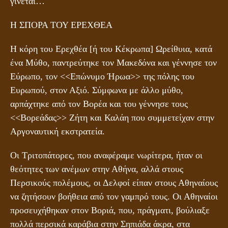
γίνεται…
Η ΣΠΟΡΑ ΤΟΥ ΕΡΕΧΘΕΑ
Η κόρη του Ερεχθέα [ή του Κέκρωπα] Ωρείθυια, κατά
ένα Μύθο, παντρεύτηκε τον Μακεδόνα και γέννησε τον
Εύρωπο, τον <<Επώνυμο Ήρωα>> της πόλης του
Ευρωπού, στον Αξιό. Σύμφωνα με άλλο μύθο,
αρπάχτηκε από τον Βορέα και του γέννησε τους
<<Βορεάδας>> Ζήτη και Καλάη που συμμετείχαν στην
Αργοναυτική εκστρατεία.
Οι Τριτοπάτορες, που αναφέραμε νωρίτερα, ήταν οι
θεότητες των ανέμων στην Αθήνα, αλλά στους
Περσικούς πολέμους, οι Δελφοί είπαν στους Αθηναίους
να ζητήσουν βοήθεια από τον γαμπρό τους. Οι Αθηναίοι
προσευχήθηκαν στον Βοριά, που, πράγματι, βούλιαξε
πολλά περσικά καράβια στην Σηπιάδα άκρα, στα