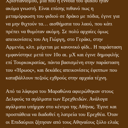
Χριστιανισμού, μια που η έννοια του φιδιού ήταν
ακόμα γνωστή. Είναι επίσης πιθανό πως η
μεταμόρφωση του φιδιού σε δράκο με πόδια, έγινε για
να μην θιχτούν τα… αισθήματα του λαού, που κάτι
πρέπει να θυμόταν ακόμη. Σε πολύ αρχαίες όμως
απεικονίσεις του Αη Γιώργη, στο Γεράκι, στην
Αρμενία, κλπ. μάχεται με κανονικό φίδι.. Η παράσταση
εμφανίστηκε μετά τον 10ο αι. μΧ και έγινε δημοφιλής
επί Τουρκοκρατίας, πάντα βασισμένη στην παράσταση
του «Ήρωος», και δεκάδες απεικονίσεις έφιππων που
καταβάλλουν πεζούς εχθρούς στην αρχαία τέχνη.
Από τα λάφυρα του Μαραθώνα αφιερώθηκαν στους
Δελφούς τα αγάλματα των Ερεχθειδών. Ανάλογα
αγάλματα υπήρχαν στο κέντρο της Αθήνας. Έγινε και
προσπάθεια να διαδοθεί η λατρεία του Ερεχθέα. Όταν
οι Επιδαύριοι ζήτησαν από τους Αθηναίους ξύλο ελιάς