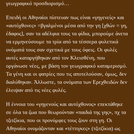
γεωγραφικό προσδιορισμό…
Επειδή οι Αθηναίοι πίστευαν πως είναι «γηγενείς» και
«αυτόχθονες» =βγαλμένοι μέσα από την γη [χθών = γη,
έδαφος], σαν τα αδέλφια τους τα φίδια, μπορούμε άνετα
να ερμηνεύσουμε τα τρία από τα τέσσερα φυλετικά
ονόματά τους σαν σχετικά με τους όφεις. Οι φυλές
αυτές καταργήθηκαν από τον Κλεισθένη, που
οργάνωσε νέες, με βάση τον γεωγραφικό καταμερισμό.
Τα γένη και οι φατρίες που τις αποτελούσαν, όμως, δεν
διαλύθηκαν. Άλλωστε, τα ονόματα των Ερεχθειδών δεν
έλειψαν από τις νέες φυλές.
Η έννοια του «γηγενούς και αυτόχθονος» επεκτάθηκε
σε όλα τα ζωα που θεωρούνταν «παιδιά της γης», πχ τα
τζιτζίκια, που οι προνύμφες τους ζουν στη γη. Οι
Αθηναίοι ονομάζονταν και «τέττιγκες» (τζιτζίκια) ως