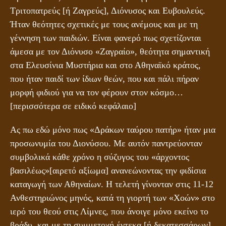
Τριτοπατρεύς [ή Ζαγρεύς], Διόνυσος και Ευβουλεύς.
Ήταν θεότητες σχετικές με τους ανέμους και με τη
γέννηση των παιδιών. Είναι φανερό πως σχετίζονται
άμεσα με τον Διόνυσο «Ζαγραίο», θεότητα σημαντική
στα Ελευσίνια Μυστήρια και στο Αθηναϊκό κράτος,
που ήταν παιδί των ίδιων θεών, που και πάλι πήραν
μορφή φιδιού για να τον φέρουν στον κόσμο…
[περισσότερα σε ειδικό κεφάλαιο]
Ας πω εδώ μόνο πως «Δράκων ταύρου πατήρ» ήταν μια
προσωνυμία του Διονύσου. Με αυτόν παντρεύονταν
συμβολικά κάθε χρόνο η σύζυγος του «άρχοντος
βασιλέως»[αιρετό αξίωμα] ανανεώνοντας την φιδίσια
καταγωγή των Αθηναίων. Η τελετή γίνονταν στις 11-12
Ανθεστηριώνος μηνός, κατά τη γιορτή των «Χοών» στο
ιερό του θεού στις Λίμνες, που άνοιγε μόνο εκείνο το
βράδυ, και με τη συμμετοχή έντεκα [ή δεκατεσσάρων]