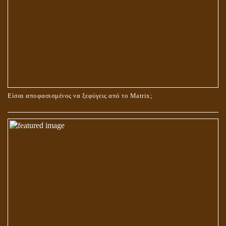
ΟΙ ΑΙΤΙΕΣ ΓΙΑ ΤΗΝ ΕΠΙΘΕΤΙΚΗ ΣΥΜΠΕΡΙΦΟΡΑ ΤΟΥ ΧΡΙΣΤΟΥ ΣΤΑ
ΝΗΠΙΑΚΑ ΤΟΥ ΧΡΟΝΙΑ
Είσαι αποφασισμένος να ξεφύγεις από το Matrix;