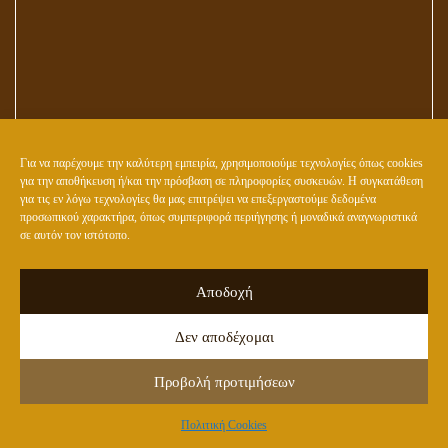
Για να παρέχουμε την καλύτερη εμπειρία, χρησιμοποιούμε τεχνολογίες όπως cookies
για την αποθήκευση ή/και την πρόσβαση σε πληροφορίες συσκευών. Η συγκατάθεση
ΠΩΣ ΜΠΟΡΟΥΜΕ ΝΑ ΚΛΕΙΣΟΥΜΕ ΟΡΙΣΤΙΚΑ ΤΟΝ ΚΥΚΛΟ ΤΩΝ
για τις εν λόγω τεχνολογίες θα μας επιτρέψει να επεξεργαστούμε δεδομένα
προσωπικού χαρακτήρα, όπως συμπεριφορά περιήγησης ή μοναδικά αναγνωριστικά
ΜΕΤΕΝΣΑΡΚΩΣΕΩΝ
σε αυτόν τον ιστότοπο.
Αποδοχή
Δεν αποδέχομαι
Προβολή προτιμήσεων
Πολιτική Cookies