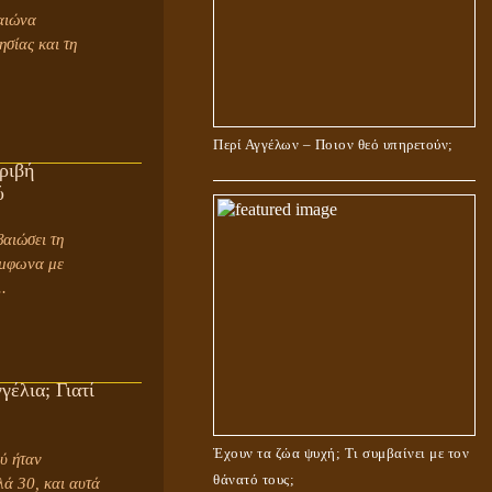
αιώνα
σίας και τη
Περί Αγγέλων – Ποιον θεό υπηρετούν;
ριβή
ύ
ύμφωνα με
.
γέλια; Γιατί
Έχουν τα ζώα ψυχή; Τι συμβαίνει με τον
ύ ήταν
θάνατό τους;
λά 30, και αυτά