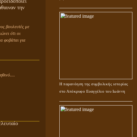
ροειδοποιεί
άθαιναν την
υς βουλευτές με
ώνει ότι οι
α φοβάται για
θινό....
Η παρανόηση της συμβολικής ιστορίας
στο Απόκρυφο Ευαγγέλιο του Ιωάννη
ελευταίο