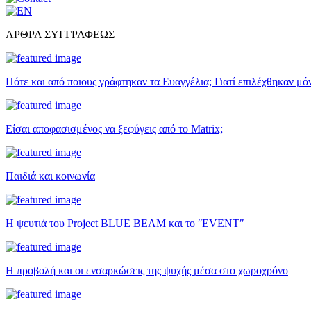
ΑΡΘΡΑ ΣΥΓΓΡΑΦΕΩΣ
Πότε και από ποιους γράφτηκαν τα Ευαγγέλια; Γιατί επιλέχθηκαν μό
Είσαι αποφασισμένος να ξεφύγεις από το Matrix;
Παιδιά και κοινωνία
Η ψευτιά του Project BLUE BEAM και το ʺEVENTʺ
Η προβολή και οι ενσαρκώσεις της ψυχής μέσα στο χωροχρόνο