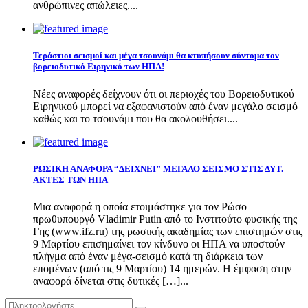
ανθρώπινες απώλειες....
Τεράστιοι σεισμοί και μέγα τσουνάμι θα κτυπήσουν σύντομα τον
βορειοδυτικό Ειρηνικό των ΗΠΑ!
Νέες αναφορές δείχνουν ότι οι περιοχές του Βορειοδυτικού
Ειρηνικού μπορεί να εξαφανιστούν από έναν μεγάλο σεισμό
καθώς και το τσουνάμι που θα ακολουθήσει....
ΡΩΣΙΚΗ ΑΝΑΦΟΡΑ “ΔΕΙΧΝΕΙ” ΜΕΓΑΛΟ ΣΕΙΣΜΟ ΣΤΙΣ ΔΥΤ.
ΑΚΤΕΣ ΤΩΝ ΗΠΑ
Μια αναφορά η οποία ετοιμάστηκε για τον Ρώσο
πρωθυπουργό Vladimir Putin από το Ινστιτούτο φυσικής της
Γης (www.ifz.ru) της ρωσικής ακαδημίας των επιστημών στις
9 Μαρτίου επισημαίνει τον κίνδυνο οι ΗΠΑ να υποστούν
πλήγμα από έναν μέγα-σεισμό κατά τη διάρκεια των
επομένων (από τις 9 Μαρτίου) 14 ημερών. Η έμφαση στην
αναφορά δίνεται στις δυτικές […]...
Search