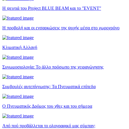
Η ψευτιά του Project BLUE BEAM και το ʺEVENTʺ
Η προβολή και οι ενσαρκώσεις της ψυχής μέσα στο χωροχρόνο
Κλιματική Αλλαγή
Συνωμοσιολογία: Το άλλο πρόσωπο της χειραγώγησης
Συμβουλές αυτεπίγνωσης: Τα Πνευματικά επίπεδα
Ο Πνευματικός Δρόμος του χθες και του σήμερα
Από πού προβάλλεται το ολογραφικό μας σύμπαν;