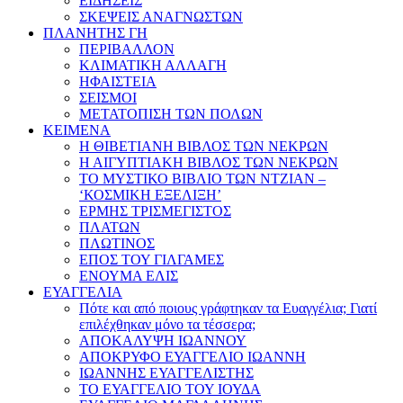
ΕΙΔΗΣΕΙΣ
ΣΚΕΨΕΙΣ ΑΝΑΓΝΩΣΤΩΝ
ΠΛΑΝΗΤΗΣ ΓΗ
ΠΕΡΙΒΑΛΛΟΝ
ΚΛΙΜΑΤΙΚΗ ΑΛΛΑΓΗ
ΗΦΑΙΣΤΕΙΑ
ΣΕΙΣΜΟΙ
ΜΕΤΑΤΟΠΙΣΗ ΤΩΝ ΠΟΛΩΝ
ΚΕΙΜΕΝΑ
Η ΘΙΒΕΤΙΑΝΗ ΒΙΒΛΟΣ ΤΩΝ ΝΕΚΡΩΝ
Η ΑΙΓΥΠΤΙΑΚΗ ΒΙΒΛΟΣ ΤΩΝ ΝΕΚΡΩΝ
ΤΟ ΜΥΣΤΙΚΟ ΒΙΒΛΙΟ ΤΩΝ ΝΤΖΙΑΝ –
‘ΚΟΣΜΙΚΗ ΕΞΕΛΙΞΗ’
ΕΡΜΗΣ ΤΡΙΣΜΕΓΙΣΤΟΣ
ΠΛΑΤΩΝ
ΠΛΩΤΙΝΟΣ
ΕΠΟΣ ΤΟΥ ΓΙΛΓΑΜΕΣ
ΕΝΟΥΜΑ ΕΛΙΣ
ΕΥΑΓΓΕΛΙΑ
Πότε και από ποιους γράφτηκαν τα Ευαγγέλια; Γιατί
επιλέχθηκαν μόνο τα τέσσερα;
ΑΠΟΚΑΛΥΨΗ ΙΩΑΝΝΟΥ
ΑΠΟΚΡΥΦΟ ΕΥΑΓΓΕΛΙΟ ΙΩΑΝΝΗ
ΙΩΑΝΝΗΣ ΕΥΑΓΓΕΛΙΣΤΗΣ
ΤΟ ΕΥΑΓΓΕΛΙΟ ΤΟΥ ΙΟΥΔΑ