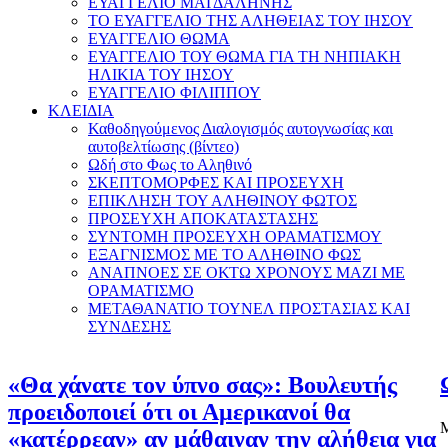
ΕΥΑΓΓΕΛΙΟ ΜΑΓΔΑΛΗΝΗΣ
ΤΟ ΕΥΑΓΓΕΛΙΟ ΤΗΣ ΑΛΗΘΕΙΑΣ ΤΟΥ ΙΗΣΟΥ
ΕΥΑΓΓΕΛΙΟ ΘΩΜΑ
ΕΥΑΓΓΕΛΙΟ ΤΟΥ ΘΩΜΑ ΓΙΑ ΤΗ ΝΗΠΙΑΚΗ
ΗΛΙΚΙΑ ΤΟΥ ΙΗΣΟΥ
ΕΥΑΓΓΕΛΙΟ ΦΙΛΙΠΠΟΥ
ΚΛΕΙΔΙΑ
Καθοδηγούμενος Διαλογισμός αυτογνωσίας και
αυτοβελτίωσης (βίντεο)
Ωδή στο Φως το Αληθινό
ΣΚΕΠΤΟΜΟΡΦΕΣ ΚΑΙ ΠΡΟΣΕΥΧΗ
ΕΠΙΚΛΗΣΗ ΤΟΥ ΑΛΗΘΙΝΟΥ ΦΩΤΟΣ
ΠΡΟΣΕΥΧΗ ΑΠΟΚΑΤΑΣΤΑΣΗΣ
ΣΥΝΤΟΜΗ ΠΡΟΣΕΥΧΗ ΟΡΑΜΑΤΙΣΜΟΥ
ΕΞΑΓΝΙΣΜΟΣ ΜΕ ΤΟ ΑΛΗΘΙΝΟ ΦΩΣ
ΑΝΑΠΝΟΕΣ ΣΕ ΟΚΤΩ ΧΡΟΝΟΥΣ ΜΑΖΙ ΜΕ
ΟΡΑΜΑΤΙΣΜΟ
ΜΕΤΑΘΑΝΑΤΙΟ ΤΟΥΝΕΛ ΠΡΟΣΤΑΣΙΑΣ ΚΑΙ
ΣΥΝΔΕΣΗΣ
«Θα χάνατε τον ύπνο σας»: Βουλευτής
προειδοποιεί ότι οι Αμερικανοί θα
Μ
«κατέρρεαν» αν μάθαιναν την αλήθεια για