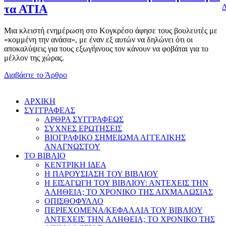
Δ
τα ΑΤΙΑ
Μια κλειστή ενημέρωση στο Κογκρέσο άφησε τους βουλευτές με
«κομμένη την ανάσα», με έναν εξ αυτών να δηλώνει ότι οι
αποκαλύψεις για τους εξωγήινους τον κάνουν να φοβάται για το
μέλλον της χώρας.
Διαβάστε το Άρθρο
AΡΧΙΚΗ
ΣΥΓΓΡΑΦΕΑΣ
ΑΡΘΡΑ ΣΥΓΓΡΑΦΕΩΣ
ΣΥΧΝΕΣ ΕΡΩΤΗΣΕΙΣ
ΒΙΟΓΡΑΦΙΚΟ ΣΗΜΕΙΩΜΑ ΑΓΓΕΛΙΚΗΣ
ΑΝΑΓΝΩΣΤΟΥ
ΤΟ ΒΙΒΛΙΟ
ΚΕΝΤΡΙΚΗ ΙΔΕΑ
Η ΠΑΡΟΥΣΙΑΣΗ ΤΟΥ ΒΙΒΛΙΟΥ
Η ΕΙΣΑΓΩΓΗ ΤΟΥ ΒΙΒΛΙΟΥ: ΑΝΤΕΧΕΙΣ ΤΗΝ
ΑΛΗΘΕΙΑ; ΤΟ ΧΡΟΝΙΚΟ ΤΗΣ ΑΙΧΜΑΛΩΣΙΑΣ
ΟΠΙΣΘΟΦΥΛΛΟ
ΠΕΡΙΕΧΟΜΕΝΑ/ΚΕΦΑΛΑΙΑ ΤΟΥ ΒΙΒΛΙΟΥ
ΑΝΤΕΧΕΙΣ ΤΗΝ ΑΛΗΘΕΙΑ; ΤΟ ΧΡΟΝΙΚΟ ΤΗΣ