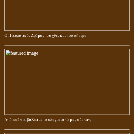
Ο Πνευματικός Δρόμος του χθες και του σήμερα
ΓΙΑΤΙ Η ΕΠΙΓΝΩΣΗ ΤΗΣ ΑΛΗΘΕΙΑΣ ΘΑ ΠΡΕΠΕΙ ΝΑ ΣΥΜΒΑΔΙΖΕΙ
ΚΑΙ ΜΕ ΕΝΑΡΕΤΗ ΖΩΗ;
Από πού προβάλλεται το ολογραφικό μας σύμπαν;