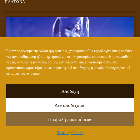
ΠΛΑΤΩΝΑ
Για να παρέχουμε την καλύτερη εμπειρία, χρησιμοποιούμε τεχνολογίες όπως cookies
για την αποθήκευση ή/και την πρόσβαση σε πληροφορίες συσκευών. Η συγκατάθεση
για τις εν λόγω τεχνολογίες θα μας επιτρέψει να επεξεργαστούμε δεδομένα
προσωπικού χαρακτήρα, όπως συμπεριφορά περιήγησης ή μοναδικά αναγνωριστικά
σε αυτόν τον ιστότοπο.
ΕΤΟΙΜΑΖΟΥΝ ΤΟ ΝΕΟ (ΥΒΡΙΔΙΚΟ) ΕΙΔΟΣ ΑΝΘΡΩΠΟΥ;
Αποδοχή
Δεν αποδέχομαι
Προβολή προτιμήσεων
Πολιτική Cookies