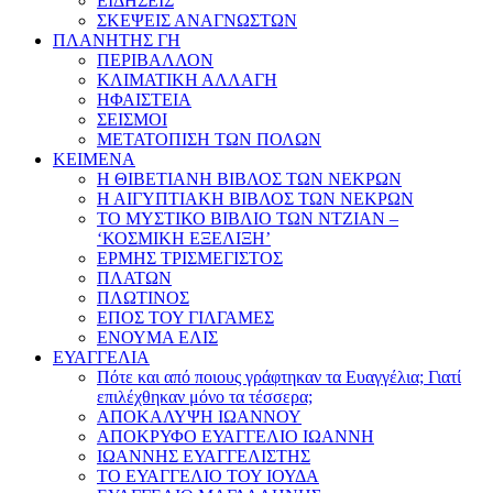
ΕΙΔΗΣΕΙΣ
ΣΚΕΨΕΙΣ ΑΝΑΓΝΩΣΤΩΝ
ΠΛΑΝΗΤΗΣ ΓΗ
ΠΕΡΙΒΑΛΛΟΝ
ΚΛΙΜΑΤΙΚΗ ΑΛΛΑΓΗ
ΗΦΑΙΣΤΕΙΑ
ΣΕΙΣΜΟΙ
ΜΕΤΑΤΟΠΙΣΗ ΤΩΝ ΠΟΛΩΝ
ΚΕΙΜΕΝΑ
Η ΘΙΒΕΤΙΑΝΗ ΒΙΒΛΟΣ ΤΩΝ ΝΕΚΡΩΝ
Η ΑΙΓΥΠΤΙΑΚΗ ΒΙΒΛΟΣ ΤΩΝ ΝΕΚΡΩΝ
ΤΟ ΜΥΣΤΙΚΟ ΒΙΒΛΙΟ ΤΩΝ ΝΤΖΙΑΝ –
‘ΚΟΣΜΙΚΗ ΕΞΕΛΙΞΗ’
ΕΡΜΗΣ ΤΡΙΣΜΕΓΙΣΤΟΣ
ΠΛΑΤΩΝ
ΠΛΩΤΙΝΟΣ
ΕΠΟΣ ΤΟΥ ΓΙΛΓΑΜΕΣ
ΕΝΟΥΜΑ ΕΛΙΣ
ΕΥΑΓΓΕΛΙΑ
Πότε και από ποιους γράφτηκαν τα Ευαγγέλια; Γιατί
επιλέχθηκαν μόνο τα τέσσερα;
ΑΠΟΚΑΛΥΨΗ ΙΩΑΝΝΟΥ
ΑΠΟΚΡΥΦΟ ΕΥΑΓΓΕΛΙΟ ΙΩΑΝΝΗ
ΙΩΑΝΝΗΣ ΕΥΑΓΓΕΛΙΣΤΗΣ
ΤΟ ΕΥΑΓΓΕΛΙΟ ΤΟΥ ΙΟΥΔΑ