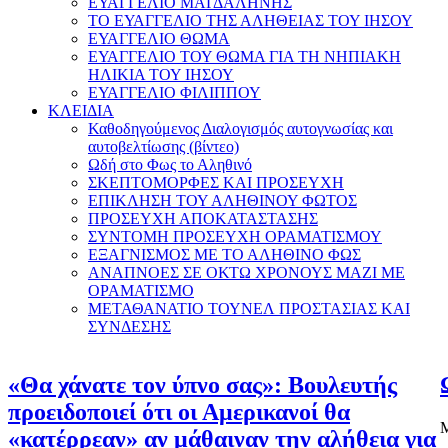
ΕΥΑΓΓΕΛΙΟ ΜΑΓΔΑΛΗΝΗΣ
ΤΟ ΕΥΑΓΓΕΛΙΟ ΤΗΣ ΑΛΗΘΕΙΑΣ ΤΟΥ ΙΗΣΟΥ
ΕΥΑΓΓΕΛΙΟ ΘΩΜΑ
ΕΥΑΓΓΕΛΙΟ ΤΟΥ ΘΩΜΑ ΓΙΑ ΤΗ ΝΗΠΙΑΚΗ
ΗΛΙΚΙΑ ΤΟΥ ΙΗΣΟΥ
ΕΥΑΓΓΕΛΙΟ ΦΙΛΙΠΠΟΥ
ΚΛΕΙΔΙΑ
Καθοδηγούμενος Διαλογισμός αυτογνωσίας και
αυτοβελτίωσης (βίντεο)
Ωδή στο Φως το Αληθινό
ΣΚΕΠΤΟΜΟΡΦΕΣ ΚΑΙ ΠΡΟΣΕΥΧΗ
ΕΠΙΚΛΗΣΗ ΤΟΥ ΑΛΗΘΙΝΟΥ ΦΩΤΟΣ
ΠΡΟΣΕΥΧΗ ΑΠΟΚΑΤΑΣΤΑΣΗΣ
ΣΥΝΤΟΜΗ ΠΡΟΣΕΥΧΗ ΟΡΑΜΑΤΙΣΜΟΥ
ΕΞΑΓΝΙΣΜΟΣ ΜΕ ΤΟ ΑΛΗΘΙΝΟ ΦΩΣ
ΑΝΑΠΝΟΕΣ ΣΕ ΟΚΤΩ ΧΡΟΝΟΥΣ ΜΑΖΙ ΜΕ
ΟΡΑΜΑΤΙΣΜΟ
ΜΕΤΑΘΑΝΑΤΙΟ ΤΟΥΝΕΛ ΠΡΟΣΤΑΣΙΑΣ ΚΑΙ
ΣΥΝΔΕΣΗΣ
«Θα χάνατε τον ύπνο σας»: Βουλευτής
προειδοποιεί ότι οι Αμερικανοί θα
Μ
«κατέρρεαν» αν μάθαιναν την αλήθεια για