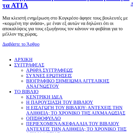
Δ
τα ΑΤΙΑ
Μια κλειστή ενημέρωση στο Κογκρέσο άφησε τους βουλευτές με
«κομμένη την ανάσα», με έναν εξ αυτών να δηλώνει ότι οι
αποκαλύψεις για τους εξωγήινους τον κάνουν να φοβάται για το
μέλλον της χώρας.
Διαβάστε το Άρθρο
AΡΧΙΚΗ
ΣΥΓΓΡΑΦΕΑΣ
ΑΡΘΡΑ ΣΥΓΓΡΑΦΕΩΣ
ΣΥΧΝΕΣ ΕΡΩΤΗΣΕΙΣ
ΒΙΟΓΡΑΦΙΚΟ ΣΗΜΕΙΩΜΑ ΑΓΓΕΛΙΚΗΣ
ΑΝΑΓΝΩΣΤΟΥ
ΤΟ ΒΙΒΛΙΟ
ΚΕΝΤΡΙΚΗ ΙΔΕΑ
Η ΠΑΡΟΥΣΙΑΣΗ ΤΟΥ ΒΙΒΛΙΟΥ
Η ΕΙΣΑΓΩΓΗ ΤΟΥ ΒΙΒΛΙΟΥ: ΑΝΤΕΧΕΙΣ ΤΗΝ
ΑΛΗΘΕΙΑ; ΤΟ ΧΡΟΝΙΚΟ ΤΗΣ ΑΙΧΜΑΛΩΣΙΑΣ
ΟΠΙΣΘΟΦΥΛΛΟ
ΠΕΡΙΕΧΟΜΕΝΑ/ΚΕΦΑΛΑΙΑ ΤΟΥ ΒΙΒΛΙΟΥ
ΑΝΤΕΧΕΙΣ ΤΗΝ ΑΛΗΘΕΙΑ; ΤΟ ΧΡΟΝΙΚΟ ΤΗΣ