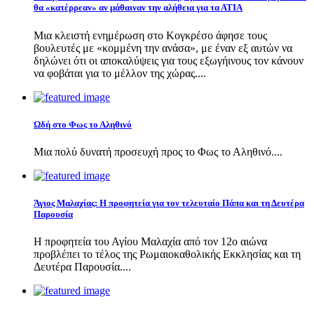
θα «κατέρρεαν» αν μάθαιναν την αλήθεια για τα ΑΤΙΑ
Μια κλειστή ενημέρωση στο Κογκρέσο άφησε τους
βουλευτές με «κομμένη την ανάσα», με έναν εξ αυτών να
δηλώνει ότι οι αποκαλύψεις για τους εξωγήινους τον κάνουν
να φοβάται για το μέλλον της χώρας....
Ωδή στο Φως το Αληθινό
Μια πολύ δυνατή προσευχή προς το Φως το Αληθινό....
Άγιος Μαλαχίας: Η προφητεία για τον τελευταίο Πάπα και τη Δευτέρα
Παρουσία
Η προφητεία του Αγίου Μαλαχία από τον 12ο αιώνα
προβλέπει το τέλος της Ρωμαιοκαθολικής Εκκλησίας και τη
Δευτέρα Παρουσία....