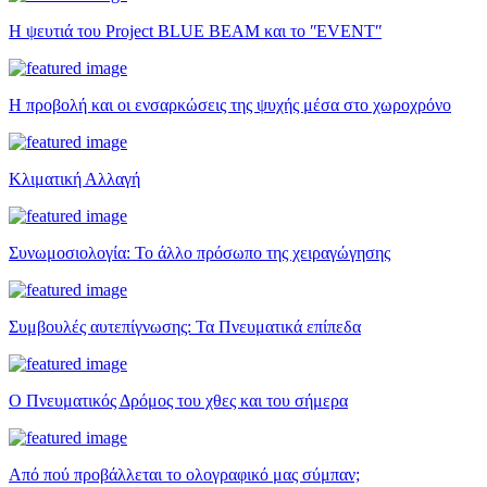
Η ψευτιά του Project BLUE BEAM και το ʺEVENTʺ
Η προβολή και οι ενσαρκώσεις της ψυχής μέσα στο χωροχρόνο
Κλιματική Αλλαγή
Συνωμοσιολογία: Το άλλο πρόσωπο της χειραγώγησης
Συμβουλές αυτεπίγνωσης: Τα Πνευματικά επίπεδα
Ο Πνευματικός Δρόμος του χθες και του σήμερα
Από πού προβάλλεται το ολογραφικό μας σύμπαν;