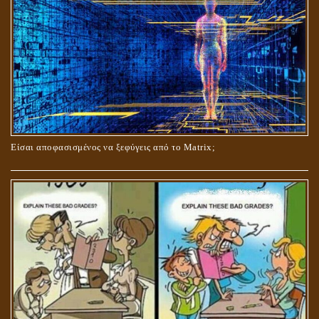
ΟΙ ΑΙΤΙΕΣ ΓΙΑ ΤΗΝ ΕΠΙΘΕΤΙΚΗ ΣΥΜΠΕΡΙΦΟΡΑ ΤΟΥ ΧΡΙΣΤΟΥ ΣΤΑ
ΝΗΠΙΑΚΑ ΤΟΥ ΧΡΟΝΙΑ
Είσαι αποφασισμένος να ξεφύγεις από το Matrix;