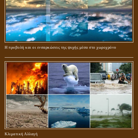
ΠΕΡΙ ΓΑΜΟΥ ΚΑΙ ΔΙΑΖΥΓΙΟΥ
Η προβολή και οι ενσαρκώσεις της ψυχής μέσα στο χωροχρόνο
ΠΕΡΙ ΠΡΟΣΕΥΧΗΣ, ΝΗΣΤΕΙΑΣ ΚΑΙ ΕΛΕΗΜΟΣΥΝΗΣ
Κλιματική Αλλαγή