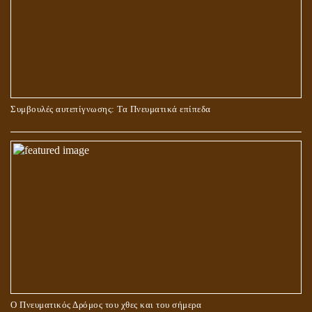
ΜΠΟΡΟΥΜΕ ΓΙΑ ΤΙΣ ΕΓΚΟΣΜΙΕΣ ΑΝΑΓΚΕΣ ΜΑΣ ΝΑ
Συμβουλές αυτεπίγνωσης: Τα Πνευματικά επίπεδα
ΠΡΟΣΕΥΧΟΜΑΣΤΕ ΣΤΗ ΜΕΓΑΛΗ ΜΗΤΕΡΑ? ΚΑΙ ΠΟΙΑ
ΠΡΑΓΜΑΤΙΚΑ ΕΙΝΑΙ ΑΥΤΗ?
Ο Πνευματικός Δρόμος του χθες και του σήμερα