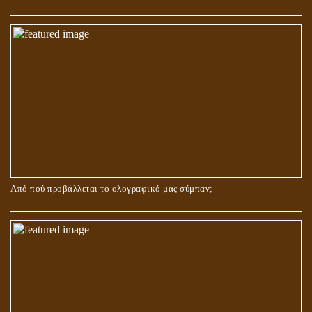
ΓΙΑΤΙ Η ΕΠΙΓΝΩΣΗ ΤΗΣ ΑΛΗΘΕΙΑΣ ΘΑ ΠΡΕΠΕΙ ΝΑ ΣΥΜΒΑΔΙΖΕΙ
ΚΑΙ ΜΕ ΕΝΑΡΕΤΗ ΖΩΗ;
Από πού προβάλλεται το ολογραφικό μας σύμπαν;
ΑΓΑΠΗ: ΚΑΤΑΣΤΑΣΗ Ή ΣΥΝΑΙΣΘΗΜΑ?