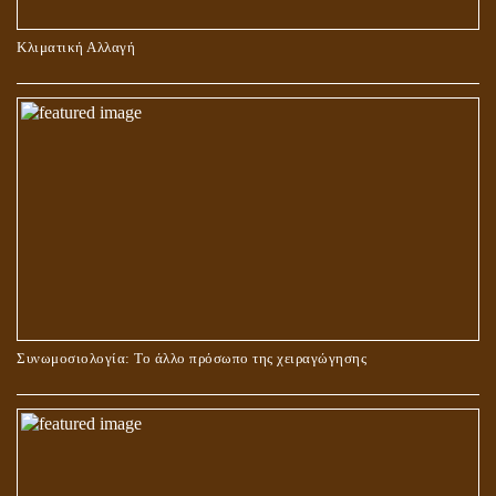
ΠΕΡΙ ΠΡΟΣΕΥΧΗΣ, ΝΗΣΤΕΙΑΣ ΚΑΙ ΕΛΕΗΜΟΣΥΝΗΣ
Κλιματική Αλλαγή
ΣΤΑΥΡΩΣΗ ΤΟΥ ΧΡΙΣΤΟΥ: ΜΥΘΟΣ Ή ΠΡΑΓΜΑΤΙΚΟΤΗΤΑ;
Συνωμοσιολογία: Το άλλο πρόσωπο της χειραγώγησης