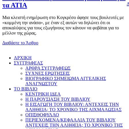
Δ
τα ΑΤΙΑ
Μια κλειστή ενημέρωση στο Κογκρέσο άφησε τους βουλευτές με
«κομμένη την ανάσα», με έναν εξ αυτών να δηλώνει ότι οι
αποκαλύψεις για τους εξωγήινους τον κάνουν να φοβάται για το
μέλλον της χώρας.
Διαβάστε το Άρθρο
AΡΧΙΚΗ
ΣΥΓΓΡΑΦΕΑΣ
ΑΡΘΡΑ ΣΥΓΓΡΑΦΕΩΣ
ΣΥΧΝΕΣ ΕΡΩΤΗΣΕΙΣ
ΒΙΟΓΡΑΦΙΚΟ ΣΗΜΕΙΩΜΑ ΑΓΓΕΛΙΚΗΣ
ΑΝΑΓΝΩΣΤΟΥ
ΤΟ ΒΙΒΛΙΟ
ΚΕΝΤΡΙΚΗ ΙΔΕΑ
Η ΠΑΡΟΥΣΙΑΣΗ ΤΟΥ ΒΙΒΛΙΟΥ
Η ΕΙΣΑΓΩΓΗ ΤΟΥ ΒΙΒΛΙΟΥ: ΑΝΤΕΧΕΙΣ ΤΗΝ
ΑΛΗΘΕΙΑ; ΤΟ ΧΡΟΝΙΚΟ ΤΗΣ ΑΙΧΜΑΛΩΣΙΑΣ
ΟΠΙΣΘΟΦΥΛΛΟ
ΠΕΡΙΕΧΟΜΕΝΑ/ΚΕΦΑΛΑΙΑ ΤΟΥ ΒΙΒΛΙΟΥ
ΑΝΤΕΧΕΙΣ ΤΗΝ ΑΛΗΘΕΙΑ; ΤΟ ΧΡΟΝΙΚΟ ΤΗΣ