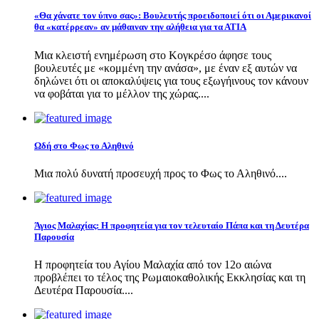
«Θα χάνατε τον ύπνο σας»: Βουλευτής προειδοποιεί ότι οι Αμερικανοί
θα «κατέρρεαν» αν μάθαιναν την αλήθεια για τα ΑΤΙΑ
Μια κλειστή ενημέρωση στο Κογκρέσο άφησε τους
βουλευτές με «κομμένη την ανάσα», με έναν εξ αυτών να
δηλώνει ότι οι αποκαλύψεις για τους εξωγήινους τον κάνουν
να φοβάται για το μέλλον της χώρας....
Ωδή στο Φως το Αληθινό
Μια πολύ δυνατή προσευχή προς το Φως το Αληθινό....
Άγιος Μαλαχίας: Η προφητεία για τον τελευταίο Πάπα και τη Δευτέρα
Παρουσία
Η προφητεία του Αγίου Μαλαχία από τον 12ο αιώνα
προβλέπει το τέλος της Ρωμαιοκαθολικής Εκκλησίας και τη
Δευτέρα Παρουσία....