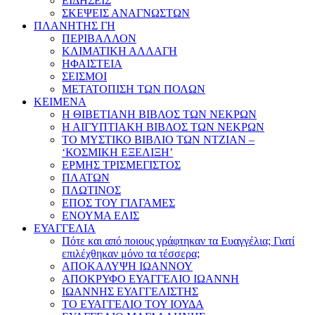
ΕΙΔΗΣΕΙΣ
ΣΚΕΨΕΙΣ ΑΝΑΓΝΩΣΤΩΝ
ΠΛΑΝΗΤΗΣ ΓΗ
ΠΕΡΙΒΑΛΛΟΝ
ΚΛΙΜΑΤΙΚΗ ΑΛΛΑΓΗ
ΗΦΑΙΣΤΕΙΑ
ΣΕΙΣΜΟΙ
ΜΕΤΑΤΟΠΙΣΗ ΤΩΝ ΠΟΛΩΝ
ΚΕΙΜΕΝΑ
Η ΘΙΒΕΤΙΑΝΗ ΒΙΒΛΟΣ ΤΩΝ ΝΕΚΡΩΝ
Η ΑΙΓΥΠΤΙΑΚΗ ΒΙΒΛΟΣ ΤΩΝ ΝΕΚΡΩΝ
ΤΟ ΜΥΣΤΙΚΟ ΒΙΒΛΙΟ ΤΩΝ ΝΤΖΙΑΝ –
‘ΚΟΣΜΙΚΗ ΕΞΕΛΙΞΗ’
ΕΡΜΗΣ ΤΡΙΣΜΕΓΙΣΤΟΣ
ΠΛΑΤΩΝ
ΠΛΩΤΙΝΟΣ
ΕΠΟΣ ΤΟΥ ΓΙΛΓΑΜΕΣ
ΕΝΟΥΜΑ ΕΛΙΣ
ΕΥΑΓΓΕΛΙΑ
Πότε και από ποιους γράφτηκαν τα Ευαγγέλια; Γιατί
επιλέχθηκαν μόνο τα τέσσερα;
ΑΠΟΚΑΛΥΨΗ ΙΩΑΝΝΟΥ
ΑΠΟΚΡΥΦΟ ΕΥΑΓΓΕΛΙΟ ΙΩΑΝΝΗ
ΙΩΑΝΝΗΣ ΕΥΑΓΓΕΛΙΣΤΗΣ
ΤΟ ΕΥΑΓΓΕΛΙΟ ΤΟΥ ΙΟΥΔΑ