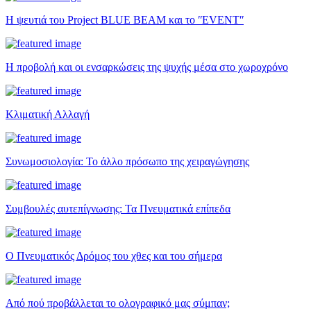
Η ψευτιά του Project BLUE BEAM και το ʺEVENTʺ
Η προβολή και οι ενσαρκώσεις της ψυχής μέσα στο χωροχρόνο
Κλιματική Αλλαγή
Συνωμοσιολογία: Το άλλο πρόσωπο της χειραγώγησης
Συμβουλές αυτεπίγνωσης: Τα Πνευματικά επίπεδα
Ο Πνευματικός Δρόμος του χθες και του σήμερα
Από πού προβάλλεται το ολογραφικό μας σύμπαν;