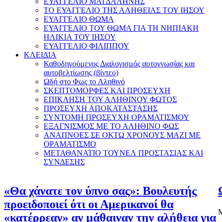
ΕΥΑΓΓΕΛΙΟ ΜΑΓΔΑΛΗΝΗΣ
ΤΟ ΕΥΑΓΓΕΛΙΟ ΤΗΣ ΑΛΗΘΕΙΑΣ ΤΟΥ ΙΗΣΟΥ
ΕΥΑΓΓΕΛΙΟ ΘΩΜΑ
ΕΥΑΓΓΕΛΙΟ ΤΟΥ ΘΩΜΑ ΓΙΑ ΤΗ ΝΗΠΙΑΚΗ
ΗΛΙΚΙΑ ΤΟΥ ΙΗΣΟΥ
ΕΥΑΓΓΕΛΙΟ ΦΙΛΙΠΠΟΥ
ΚΛΕΙΔΙΑ
Καθοδηγούμενος Διαλογισμός αυτογνωσίας και
αυτοβελτίωσης (βίντεο)
Ωδή στο Φως το Αληθινό
ΣΚΕΠΤΟΜΟΡΦΕΣ ΚΑΙ ΠΡΟΣΕΥΧΗ
ΕΠΙΚΛΗΣΗ ΤΟΥ ΑΛΗΘΙΝΟΥ ΦΩΤΟΣ
ΠΡΟΣΕΥΧΗ ΑΠΟΚΑΤΑΣΤΑΣΗΣ
ΣΥΝΤΟΜΗ ΠΡΟΣΕΥΧΗ ΟΡΑΜΑΤΙΣΜΟΥ
ΕΞΑΓΝΙΣΜΟΣ ΜΕ ΤΟ ΑΛΗΘΙΝΟ ΦΩΣ
ΑΝΑΠΝΟΕΣ ΣΕ ΟΚΤΩ ΧΡΟΝΟΥΣ ΜΑΖΙ ΜΕ
ΟΡΑΜΑΤΙΣΜΟ
ΜΕΤΑΘΑΝΑΤΙΟ ΤΟΥΝΕΛ ΠΡΟΣΤΑΣΙΑΣ ΚΑΙ
ΣΥΝΔΕΣΗΣ
«Θα χάνατε τον ύπνο σας»: Βουλευτής
προειδοποιεί ότι οι Αμερικανοί θα
Μ
«κατέρρεαν» αν μάθαιναν την αλήθεια για