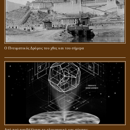
Ο Πνευματικός Δρόμος του χθες και του σήμερα
ΓΙΑΤΙ Η ΕΠΙΓΝΩΣΗ ΤΗΣ ΑΛΗΘΕΙΑΣ ΘΑ ΠΡΕΠΕΙ ΝΑ ΣΥΜΒΑΔΙΖΕΙ
ΚΑΙ ΜΕ ΕΝΑΡΕΤΗ ΖΩΗ;
Από πού προβάλλεται το ολογραφικό μας σύμπαν;