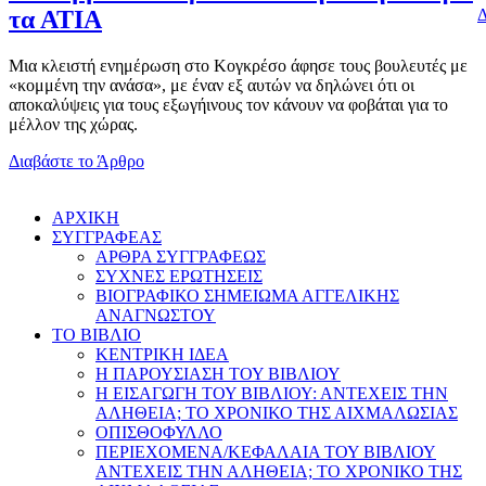
Δ
τα ΑΤΙΑ
Μια κλειστή ενημέρωση στο Κογκρέσο άφησε τους βουλευτές με
«κομμένη την ανάσα», με έναν εξ αυτών να δηλώνει ότι οι
αποκαλύψεις για τους εξωγήινους τον κάνουν να φοβάται για το
μέλλον της χώρας.
Διαβάστε το Άρθρο
AΡΧΙΚΗ
ΣΥΓΓΡΑΦΕΑΣ
ΑΡΘΡΑ ΣΥΓΓΡΑΦΕΩΣ
ΣΥΧΝΕΣ ΕΡΩΤΗΣΕΙΣ
ΒΙΟΓΡΑΦΙΚΟ ΣΗΜΕΙΩΜΑ ΑΓΓΕΛΙΚΗΣ
ΑΝΑΓΝΩΣΤΟΥ
ΤΟ ΒΙΒΛΙΟ
ΚΕΝΤΡΙΚΗ ΙΔΕΑ
Η ΠΑΡΟΥΣΙΑΣΗ ΤΟΥ ΒΙΒΛΙΟΥ
Η ΕΙΣΑΓΩΓΗ ΤΟΥ ΒΙΒΛΙΟΥ: ΑΝΤΕΧΕΙΣ ΤΗΝ
ΑΛΗΘΕΙΑ; ΤΟ ΧΡΟΝΙΚΟ ΤΗΣ ΑΙΧΜΑΛΩΣΙΑΣ
ΟΠΙΣΘΟΦΥΛΛΟ
ΠΕΡΙΕΧΟΜΕΝΑ/ΚΕΦΑΛΑΙΑ ΤΟΥ ΒΙΒΛΙΟΥ
ΑΝΤΕΧΕΙΣ ΤΗΝ ΑΛΗΘΕΙΑ; ΤΟ ΧΡΟΝΙΚΟ ΤΗΣ