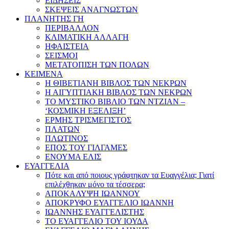
ΕΙΔΗΣΕΙΣ
ΣΚΕΨΕΙΣ ΑΝΑΓΝΩΣΤΩΝ
ΠΛΑΝΗΤΗΣ ΓΗ
ΠΕΡΙΒΑΛΛΟΝ
ΚΛΙΜΑΤΙΚΗ ΑΛΛΑΓΗ
ΗΦΑΙΣΤΕΙΑ
ΣΕΙΣΜΟΙ
ΜΕΤΑΤΟΠΙΣΗ ΤΩΝ ΠΟΛΩΝ
ΚΕΙΜΕΝΑ
Η ΘΙΒΕΤΙΑΝΗ ΒΙΒΛΟΣ ΤΩΝ ΝΕΚΡΩΝ
Η ΑΙΓΥΠΤΙΑΚΗ ΒΙΒΛΟΣ ΤΩΝ ΝΕΚΡΩΝ
ΤΟ ΜΥΣΤΙΚΟ ΒΙΒΛΙΟ ΤΩΝ ΝΤΖΙΑΝ –
‘ΚΟΣΜΙΚΗ ΕΞΕΛΙΞΗ’
ΕΡΜΗΣ ΤΡΙΣΜΕΓΙΣΤΟΣ
ΠΛΑΤΩΝ
ΠΛΩΤΙΝΟΣ
ΕΠΟΣ ΤΟΥ ΓΙΛΓΑΜΕΣ
ΕΝΟΥΜΑ ΕΛΙΣ
ΕΥΑΓΓΕΛΙΑ
Πότε και από ποιους γράφτηκαν τα Ευαγγέλια; Γιατί
επιλέχθηκαν μόνο τα τέσσερα;
ΑΠΟΚΑΛΥΨΗ ΙΩΑΝΝΟΥ
ΑΠΟΚΡΥΦΟ ΕΥΑΓΓΕΛΙΟ ΙΩΑΝΝΗ
ΙΩΑΝΝΗΣ ΕΥΑΓΓΕΛΙΣΤΗΣ
ΤΟ ΕΥΑΓΓΕΛΙΟ ΤΟΥ ΙΟΥΔΑ