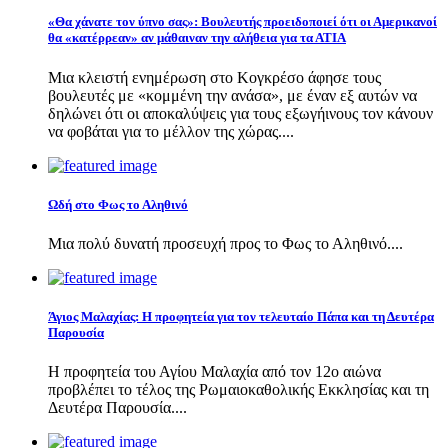
«Θα χάνατε τον ύπνο σας»: Βουλευτής προειδοποιεί ότι οι Αμερικανοί
θα «κατέρρεαν» αν μάθαιναν την αλήθεια για τα ΑΤΙΑ
Μια κλειστή ενημέρωση στο Κογκρέσο άφησε τους
βουλευτές με «κομμένη την ανάσα», με έναν εξ αυτών να
δηλώνει ότι οι αποκαλύψεις για τους εξωγήινους τον κάνουν
να φοβάται για το μέλλον της χώρας....
Ωδή στο Φως το Αληθινό
Μια πολύ δυνατή προσευχή προς το Φως το Αληθινό....
Άγιος Μαλαχίας: Η προφητεία για τον τελευταίο Πάπα και τη Δευτέρα
Παρουσία
Η προφητεία του Αγίου Μαλαχία από τον 12ο αιώνα
προβλέπει το τέλος της Ρωμαιοκαθολικής Εκκλησίας και τη
Δευτέρα Παρουσία....