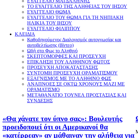
ΕΥΑΓΓΕΛΙΟ ΜΑΓΔΑΛΗΝΗΣ
ΤΟ ΕΥΑΓΓΕΛΙΟ ΤΗΣ ΑΛΗΘΕΙΑΣ ΤΟΥ ΙΗΣΟΥ
ΕΥΑΓΓΕΛΙΟ ΘΩΜΑ
ΕΥΑΓΓΕΛΙΟ ΤΟΥ ΘΩΜΑ ΓΙΑ ΤΗ ΝΗΠΙΑΚΗ
ΗΛΙΚΙΑ ΤΟΥ ΙΗΣΟΥ
ΕΥΑΓΓΕΛΙΟ ΦΙΛΙΠΠΟΥ
ΚΛΕΙΔΙΑ
Καθοδηγούμενος Διαλογισμός αυτογνωσίας και
αυτοβελτίωσης (βίντεο)
Ωδή στο Φως το Αληθινό
ΣΚΕΠΤΟΜΟΡΦΕΣ ΚΑΙ ΠΡΟΣΕΥΧΗ
ΕΠΙΚΛΗΣΗ ΤΟΥ ΑΛΗΘΙΝΟΥ ΦΩΤΟΣ
ΠΡΟΣΕΥΧΗ ΑΠΟΚΑΤΑΣΤΑΣΗΣ
ΣΥΝΤΟΜΗ ΠΡΟΣΕΥΧΗ ΟΡΑΜΑΤΙΣΜΟΥ
ΕΞΑΓΝΙΣΜΟΣ ΜΕ ΤΟ ΑΛΗΘΙΝΟ ΦΩΣ
ΑΝΑΠΝΟΕΣ ΣΕ ΟΚΤΩ ΧΡΟΝΟΥΣ ΜΑΖΙ ΜΕ
ΟΡΑΜΑΤΙΣΜΟ
ΜΕΤΑΘΑΝΑΤΙΟ ΤΟΥΝΕΛ ΠΡΟΣΤΑΣΙΑΣ ΚΑΙ
ΣΥΝΔΕΣΗΣ
«Θα χάνατε τον ύπνο σας»: Βουλευτής
προειδοποιεί ότι οι Αμερικανοί θα
Μ
«κατέρρεαν» αν μάθαιναν την αλήθεια για