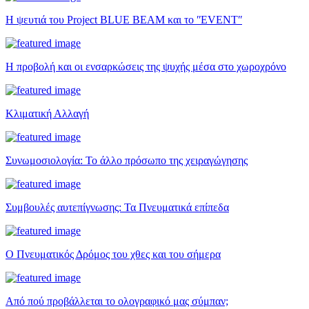
Η ψευτιά του Project BLUE BEAM και το ʺEVENTʺ
Η προβολή και οι ενσαρκώσεις της ψυχής μέσα στο χωροχρόνο
Κλιματική Αλλαγή
Συνωμοσιολογία: Το άλλο πρόσωπο της χειραγώγησης
Συμβουλές αυτεπίγνωσης: Τα Πνευματικά επίπεδα
Ο Πνευματικός Δρόμος του χθες και του σήμερα
Από πού προβάλλεται το ολογραφικό μας σύμπαν;