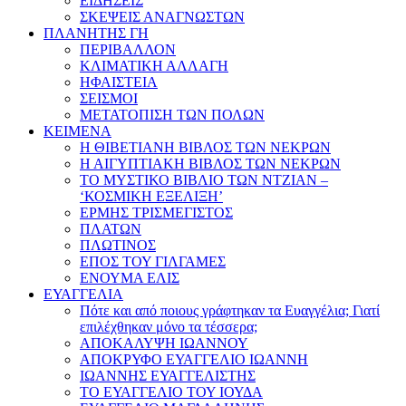
ΕΙΔΗΣΕΙΣ
ΣΚΕΨΕΙΣ ΑΝΑΓΝΩΣΤΩΝ
ΠΛΑΝΗΤΗΣ ΓΗ
ΠΕΡΙΒΑΛΛΟΝ
ΚΛΙΜΑΤΙΚΗ ΑΛΛΑΓΗ
ΗΦΑΙΣΤΕΙΑ
ΣΕΙΣΜΟΙ
ΜΕΤΑΤΟΠΙΣΗ ΤΩΝ ΠΟΛΩΝ
ΚΕΙΜΕΝΑ
Η ΘΙΒΕΤΙΑΝΗ ΒΙΒΛΟΣ ΤΩΝ ΝΕΚΡΩΝ
Η ΑΙΓΥΠΤΙΑΚΗ ΒΙΒΛΟΣ ΤΩΝ ΝΕΚΡΩΝ
ΤΟ ΜΥΣΤΙΚΟ ΒΙΒΛΙΟ ΤΩΝ ΝΤΖΙΑΝ –
‘ΚΟΣΜΙΚΗ ΕΞΕΛΙΞΗ’
ΕΡΜΗΣ ΤΡΙΣΜΕΓΙΣΤΟΣ
ΠΛΑΤΩΝ
ΠΛΩΤΙΝΟΣ
ΕΠΟΣ ΤΟΥ ΓΙΛΓΑΜΕΣ
ΕΝΟΥΜΑ ΕΛΙΣ
ΕΥΑΓΓΕΛΙΑ
Πότε και από ποιους γράφτηκαν τα Ευαγγέλια; Γιατί
επιλέχθηκαν μόνο τα τέσσερα;
ΑΠΟΚΑΛΥΨΗ ΙΩΑΝΝΟΥ
ΑΠΟΚΡΥΦΟ ΕΥΑΓΓΕΛΙΟ ΙΩΑΝΝΗ
ΙΩΑΝΝΗΣ ΕΥΑΓΓΕΛΙΣΤΗΣ
ΤΟ ΕΥΑΓΓΕΛΙΟ ΤΟΥ ΙΟΥΔΑ