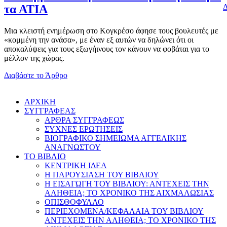
Δ
τα ΑΤΙΑ
Μια κλειστή ενημέρωση στο Κογκρέσο άφησε τους βουλευτές με
«κομμένη την ανάσα», με έναν εξ αυτών να δηλώνει ότι οι
αποκαλύψεις για τους εξωγήινους τον κάνουν να φοβάται για το
μέλλον της χώρας.
Διαβάστε το Άρθρο
AΡΧΙΚΗ
ΣΥΓΓΡΑΦΕΑΣ
ΑΡΘΡΑ ΣΥΓΓΡΑΦΕΩΣ
ΣΥΧΝΕΣ ΕΡΩΤΗΣΕΙΣ
ΒΙΟΓΡΑΦΙΚΟ ΣΗΜΕΙΩΜΑ ΑΓΓΕΛΙΚΗΣ
ΑΝΑΓΝΩΣΤΟΥ
ΤΟ ΒΙΒΛΙΟ
ΚΕΝΤΡΙΚΗ ΙΔΕΑ
Η ΠΑΡΟΥΣΙΑΣΗ ΤΟΥ ΒΙΒΛΙΟΥ
Η ΕΙΣΑΓΩΓΗ ΤΟΥ ΒΙΒΛΙΟΥ: ΑΝΤΕΧΕΙΣ ΤΗΝ
ΑΛΗΘΕΙΑ; ΤΟ ΧΡΟΝΙΚΟ ΤΗΣ ΑΙΧΜΑΛΩΣΙΑΣ
ΟΠΙΣΘΟΦΥΛΛΟ
ΠΕΡΙΕΧΟΜΕΝΑ/ΚΕΦΑΛΑΙΑ ΤΟΥ ΒΙΒΛΙΟΥ
ΑΝΤΕΧΕΙΣ ΤΗΝ ΑΛΗΘΕΙΑ; ΤΟ ΧΡΟΝΙΚΟ ΤΗΣ