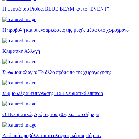
Η ψευτιά του Project BLUE BEAM και το ʺEVENTʺ
Η προβολή και οι ενσαρκώσεις της ψυχής μέσα στο χωροχρόνο
Κλιματική Αλλαγή
Συνωμοσιολογία: Το άλλο πρόσωπο της χειραγώγησης
Συμβουλές αυτεπίγνωσης: Τα Πνευματικά επίπεδα
Ο Πνευματικός Δρόμος του χθες και του σήμερα
Από πού προβάλλεται το ολογραφικό μας σύμπαν;