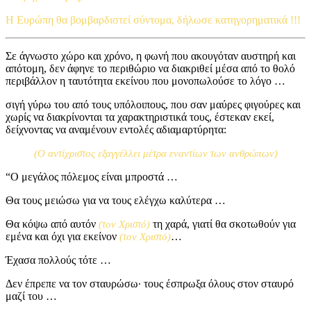
Η Ευρώπη θα βομβαρδιστεί σύντομα, δήλωσε κατηγορηματικά !!!
Σε άγνωστο χώρο και χρόνο, η φωνή που ακουγόταν αυστηρή και
απότομη, δεν άφηνε το περιθώριο να διακριθεί μέσα από το θολό
περιβάλλον η ταυτότητα εκείνου που μονοπωλούσε το λόγο …
σιγή γύρω του από τους υπόλοιπους, που σαν μαύρες φιγούρες και
χωρίς να διακρίνονται τα χαρακτηριστικά τους, έστεκαν εκεί,
δείχνοντας να αναμένουν εντολές αδιαμαρτύρητα:
(Ο αντίχριστος εξαγγέλλει μέτρα εναντίων των ανθρώπων)
“Ο μεγάλος πόλεμος είναι μπροστά …
Θα τους μειώσω για να τους ελέγχω καλύτερα …
Θα κόψω από αυτόν
τη χαρά, γιατί θα σκοτωθούν για
(τον Χριστό)
εμένα και όχι για εκείνον
…
(τον Χριστό)
Έχασα πολλούς τότε …
Δεν έπρεπε να τον σταυρώσω· τους έσπρωξα όλους στον σταυρό
μαζί του …