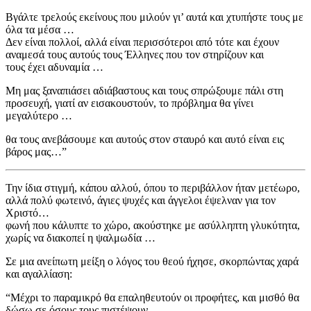
Βγάλτε τρελούς εκείνους που μιλούν γι’ αυτά και χτυπήστε τους με
όλα τα μέσα …
Δεν είναι πολλοί, αλλά είναι περισσότεροι από τότε και έχουν
αναμεσά τους αυτούς τους Έλληνες που τον στηρίζουν και
τους έχει αδυναμία …
Μη μας ξαναπιάσει αδιάβαστους και τους σπρώξουμε πάλι στη
προσευχή, γιατί αν εισακουστούν, το πρόβλημα θα γίνει
μεγαλύτερο …
θα τους ανεβάσουμε και αυτούς στον σταυρό και αυτό είναι εις
βάρος μας…”
Την ίδια στιγμή, κάπου αλλού, όπου το περιβάλλον ήταν μετέωρο,
αλλά πολύ φωτεινό, άγιες ψυχές και άγγελοι έψελναν για τον
Χριστό…
φωνή που κάλυπτε το χώρο, ακούστηκε με ασύλληπτη γλυκύτητα,
χωρίς να διακοπεί η ψαλμωδία …
Σε μια ανείπωτη μείξη ο λόγος του θεού ήχησε, σκορπώντας χαρά
και αγαλλίαση:
“Μέχρι το παραμικρό θα επαληθευτούν οι προφήτες, και μισθό θα
δώσω σε όσους τους πιστέψουν …