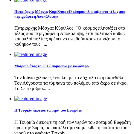
Πατριάρχης Μόσχας Κύριλλος: «Ο κόσμος πλησιάζει στο τέλος που
περιγράφει η Αποκάλυψη»
Πατριάρχης Μόσχας Κύριλλος: "Ο κόσμος πλησιάζει στο
τέλος που περιγράφει η Αποκάλυψη, έτσι πολιτικοί καθώς
και απλοί πολίτες πρέπει να ενωθούν και να πράξουν το
καθήκον τους."...
Μοιραίο έτος το 2017 σύμφωνα με καλόγερο
Τον Ιούνιο χιλιάδες ένοπλοι με το δάχτυλο στη σκανδάλη.
Τον Αύγουστο τα τύμπανα του πολέμου από άκρο σε άκρο.
Το Σεπτέμβριο......
Η Τουρκία έκλεισε τα νερά του Ευφράτη
Η Τουρκία διέκοψε τη ροή των νερών του ποταμού Ευφράτη
προς την Συρία, με αποτέλεσμα να μειωθεί η ποσότητα του
νερού στο φράγμα Τισχρίν....