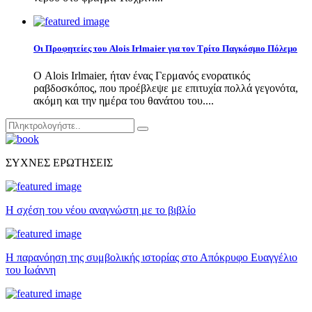
Οι Προφητείες του Alois Irlmaier για τον Τρίτο Παγκόσμιο Πόλεμο
Ο Alois Irlmaier, ήταν ένας Γερμανός ενορατικός
ραβδοσκόπος, που προέβλεψε με επιτυχία πολλά γεγονότα,
ακόμη και την ημέρα του θανάτου του....
Search
Αναζήτηση
for:
ΣΥΧΝΕΣ ΕΡΩΤΗΣΕΙΣ
Η σχέση του νέου αναγνώστη με το βιβλίο
Η παρανόηση της συμβολικής ιστορίας στο Απόκρυφο Ευαγγέλιο
του Ιωάννη