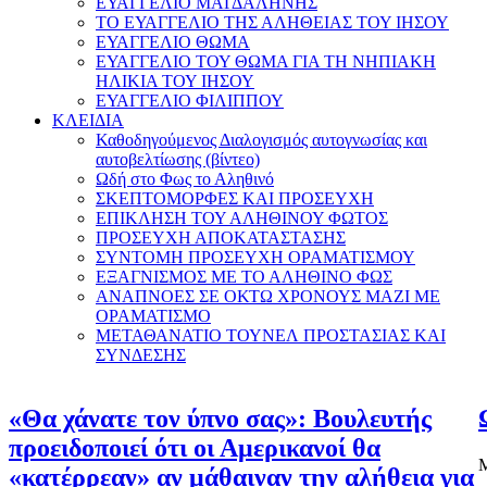
ΕΥΑΓΓΕΛΙΟ ΜΑΓΔΑΛΗΝΗΣ
ΤΟ ΕΥΑΓΓΕΛΙΟ ΤΗΣ ΑΛΗΘΕΙΑΣ ΤΟΥ ΙΗΣΟΥ
ΕΥΑΓΓΕΛΙΟ ΘΩΜΑ
ΕΥΑΓΓΕΛΙΟ ΤΟΥ ΘΩΜΑ ΓΙΑ ΤΗ ΝΗΠΙΑΚΗ
ΗΛΙΚΙΑ ΤΟΥ ΙΗΣΟΥ
ΕΥΑΓΓΕΛΙΟ ΦΙΛΙΠΠΟΥ
ΚΛΕΙΔΙΑ
Καθοδηγούμενος Διαλογισμός αυτογνωσίας και
αυτοβελτίωσης (βίντεο)
Ωδή στο Φως το Αληθινό
ΣΚΕΠΤΟΜΟΡΦΕΣ ΚΑΙ ΠΡΟΣΕΥΧΗ
ΕΠΙΚΛΗΣΗ ΤΟΥ ΑΛΗΘΙΝΟΥ ΦΩΤΟΣ
ΠΡΟΣΕΥΧΗ ΑΠΟΚΑΤΑΣΤΑΣΗΣ
ΣΥΝΤΟΜΗ ΠΡΟΣΕΥΧΗ ΟΡΑΜΑΤΙΣΜΟΥ
ΕΞΑΓΝΙΣΜΟΣ ΜΕ ΤΟ ΑΛΗΘΙΝΟ ΦΩΣ
ΑΝΑΠΝΟΕΣ ΣΕ ΟΚΤΩ ΧΡΟΝΟΥΣ ΜΑΖΙ ΜΕ
ΟΡΑΜΑΤΙΣΜΟ
ΜΕΤΑΘΑΝΑΤΙΟ ΤΟΥΝΕΛ ΠΡΟΣΤΑΣΙΑΣ ΚΑΙ
ΣΥΝΔΕΣΗΣ
«Θα χάνατε τον ύπνο σας»: Βουλευτής
προειδοποιεί ότι οι Αμερικανοί θα
Μ
«κατέρρεαν» αν μάθαιναν την αλήθεια για