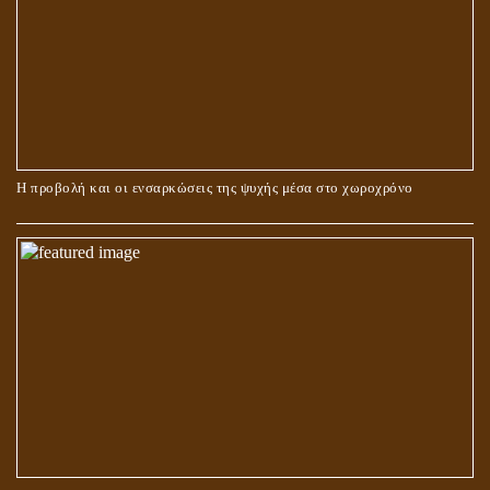
ΠΕΡΙ ΓΑΜΟΥ ΚΑΙ ΔΙΑΖΥΓΙΟΥ
Η προβολή και οι ενσαρκώσεις της ψυχής μέσα στο χωροχρόνο
ΠΕΡΙ ΠΡΟΣΕΥΧΗΣ, ΝΗΣΤΕΙΑΣ ΚΑΙ ΕΛΕΗΜΟΣΥΝΗΣ